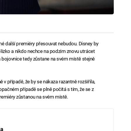
dné další premiéry přesouvat nebudou. Disney by
c blízko a nikdo nechce na podzim znovu utrácet
á bojovnice tedy zůstane na svém místě stejně
 v případě, že by se nákaza razantně rozšířila,
opačném případě se plně počítá s tím, že se z
premiéry zůstanou na svém místě.
ka