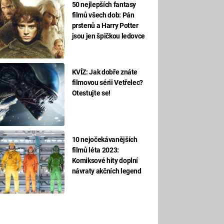
50 nejlepších fantasy
filmů všech dob: Pán
prstenů a Harry Potter
jsou jen špičkou ledovce
KVÍZ: Jak dobře znáte
filmovou sérii Vetřelec?
Otestujte se!
10 nejočekávanějších
filmů léta 2023:
Komiksové hity doplní
návraty akčních legend