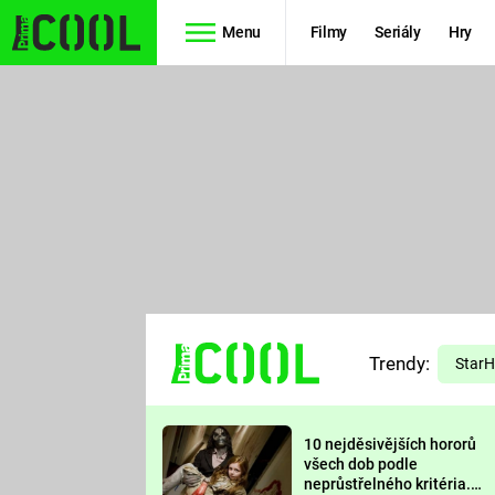
Menu
Filmy
Seriály
Hry
Seriály
Filmy
SIMPSONOVI
STAR WARS
HVĚZDNÁ
AVENGERS
BRÁNA
RYCHLE A
TEORIE
ZBĚSILE 10
Trendy:
VELKÉHO
Star
PREDÁTOR
TŘESKU
10 nejděsivějších hororů
FUTURAMA
všech dob podle
neprůstřelného kritéria.