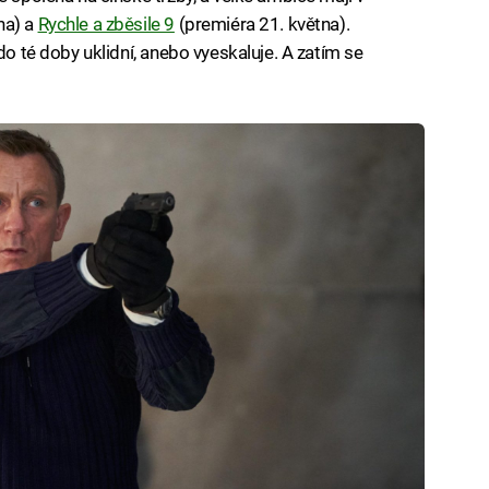
na) a
Rychle a zběsile 9
(premiéra 21. května).
do té doby uklidní, anebo vyeskaluje. A zatím se