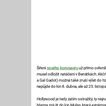
Šíření
nového koronaviru
už přímo ovlivnil
musel odložit natáčení v Benátkách. Ak
a Gal Gadot) možná také zruší výlet do I
nepůjde do kin 8. dubna, ale až 25. listop
Hollywood je tedy zatím ostražitý, ty nej
března má jít do kin Mulan, která extrémn