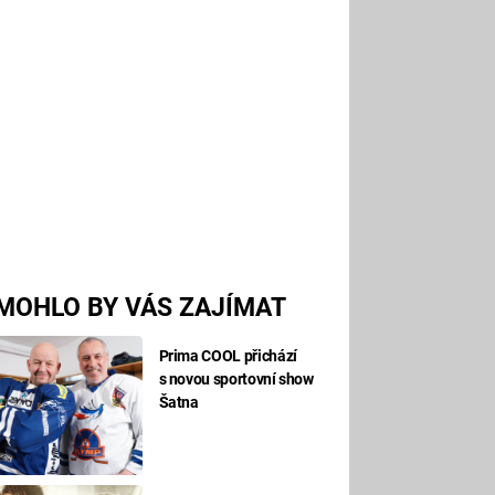
MOHLO BY VÁS ZAJÍMAT
Prima COOL přichází
s novou sportovní show
Šatna