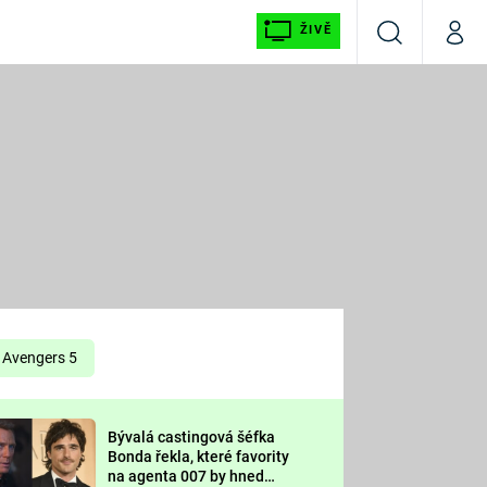
ŽIVĚ
Vyhledávání
Můj p
Prima+
É
CNN Prima NEWS
E
Prima FRESH
ŠÍ
Prima LIVING
E
Prima Ženy
Avengers 5
Prima LAJK
Bývalá castingová šéfka
OOL
Bonda řekla, které favority
Sledujte nás
na agenta 007 by hned