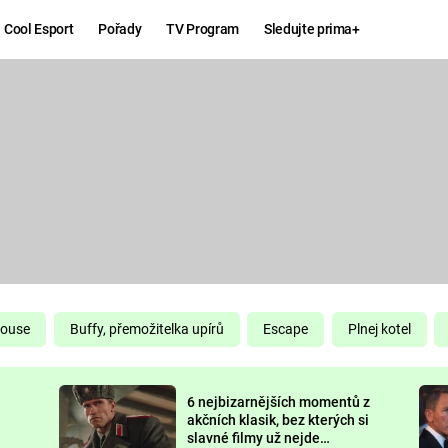
Cool Esport
Pořady
TV Program
Sledujte prima+
Hry
Zábava
MAFIA
ZÁBAVN
GALERI
GTA 6
NEJLEP
KINGDOM
KOMEDI
COME:
DELIVERANCE
CHUCK
House
Buffy, přemožitelka upírů
Escape
Plnej kotel
NORRIS
ESPORT
6 nejbizarnějších momentů z
DEADP
akčních klasik, bez kterých si
slavné filmy už nejde