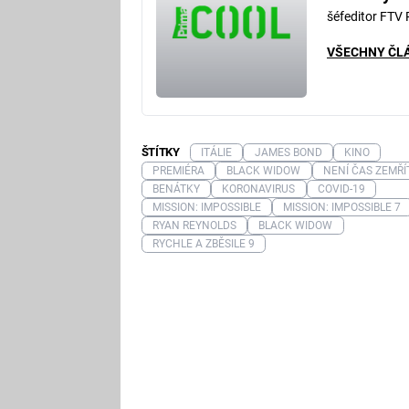
šéfeditor FTV
VŠECHNY ČL
ŠTÍTKY
ITÁLIE
JAMES BOND
KINO
PREMIÉRA
BLACK WIDOW
NENÍ ČAS ZEMŘÍ
BENÁTKY
KORONAVIRUS
COVID-19
MISSION: IMPOSSIBLE
MISSION: IMPOSSIBLE 7
RYAN REYNOLDS
BLACK WIDOW
RYCHLE A ZBĚSILE 9