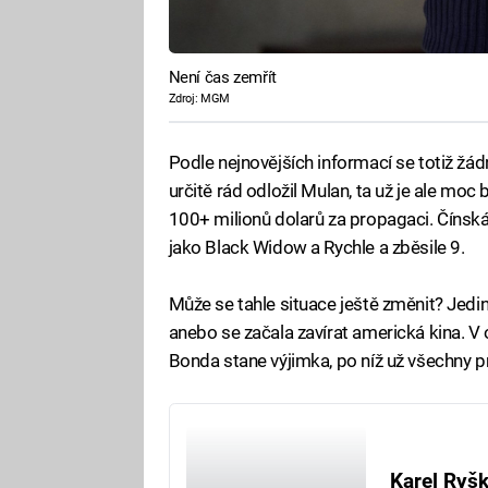
Není čas zemřít
Zdroj: MGM
Podle nejnovějších informací se totiž žá
určitě rád odložil Mulan, ta už je ale mo
100+ milionů dolarů za propagaci. Čínsk
jako Black Widow a Rychle a zběsile 9.
Může se tahle situace ještě změnit? Jedině
anebo se začala zavírat americká kina. V 
Bonda stane výjimka, po níž už všechny 
Karel Ryš