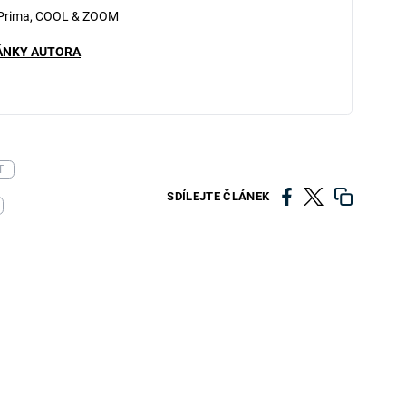
 Prima, COOL & ZOOM
ÁNKY AUTORA
T
SDÍLEJTE ČLÁNEK