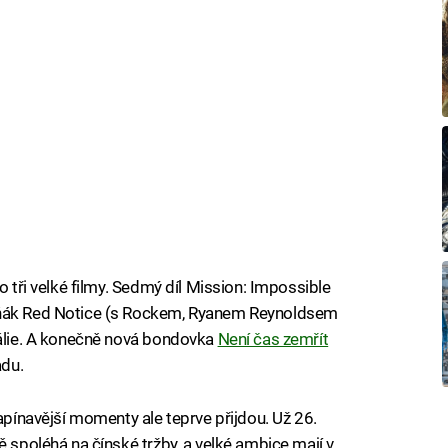
o tři velké filmy. Sedmý díl Mission: Impossible
čňák Red Notice (s Rockem, Ryanem Reynoldsem
tálie. A konečně nová bondovka
Není čas zemřít
adu.
napínavější momenty ale teprve přijdou. Už 26.
ě spoléhá na čínské tržby, a velké ambice mají v