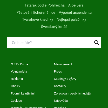
Tatarák podle Pohlreicha
Aloe vera
Pěstování lichořeřišnice
Výpočet ascendentu
Tvarohové knedlíky
Nejlepší palačinky
Švestkový koláč
O FTV Prima
Management
Volná místa
Press
Reklama
Castingy a výzvy
HbbTV
Kontakty
Podmínky užívání
Zpracování osobních údajů
Cookies
Nápověda
Vlastník FTV Prima spol. s
Redakce