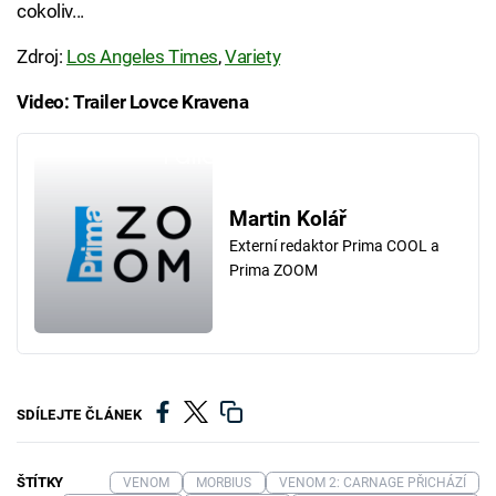
cokoliv...
Zdroj:
Los Angeles Times
,
Variety
Video: Trailer Lovce Kravena
Failed to fetch
Martin Kolář
Externí redaktor Prima COOL a
Prima ZOOM
SDÍLEJTE ČLÁNEK
ŠTÍTKY
VENOM
MORBIUS
VENOM 2: CARNAGE PŘICHÁZÍ