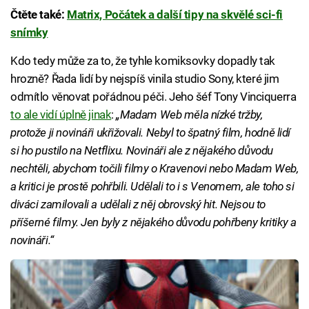
Čtěte také:
Matrix, Počátek a další tipy na skvělé sci-fi
snímky
Kdo tedy může za to, že tyhle komiksovky dopadly tak
hrozně? Řada lidí by nejspíš vinila studio Sony, které jim
odmítlo věnovat pořádnou péči. Jeho šéf Tony Vinciquerra
to ale vidí úplně jinak
:
„Madam Web měla nízké tržby,
protože ji novináři ukřižovali. Nebyl to špatný film, hodně lidí
si ho pustilo na Netflixu. Novináři ale z nějakého důvodu
nechtěli, abychom točili filmy o Kravenovi nebo Madam Web,
a kritici je prostě pohřbili. Udělali to i s Venomem, ale toho si
diváci zamilovali a udělali z něj obrovský hit. Nejsou to
příšerné filmy. Jen byly z nějakého důvodu pohřbeny kritiky a
novináři.“