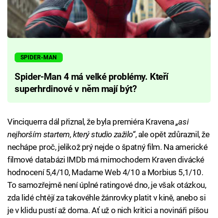
SPIDER-MAN
Spider-Man 4 má velké problémy. Kteří
superhrdinové v něm mají být?
Vinciquerra dál přiznal, že byla premiéra Kravena
„asi
nejhorším startem, který studio zažilo“
, ale opět zdůraznil, že
nechápe proč, jelikož prý nejde o špatný film. Na americké
filmové databázi IMDb má mimochodem Kraven divácké
hodnocení 5,4/10, Madame Web 4/10 a Morbius 5,1/10.
To samozřejmě není úplné ratingové dno, je však otázkou,
zda lidé chtějí za takovéhle žánrovky platit v kině, anebo si
je v klidu pustí až doma. Ať už o nich kritici a novináři píšou