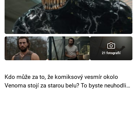
Cool Esport
Pořady
TV Program
Sledujte prima+
21 fotografií
Přihlášení
Kdo může za to, že komiksový vesmír okolo
Venoma stojí za starou belu? To byste neuhodli…
Sledujte nás