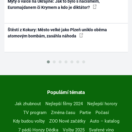
Mýty o válce na Ukrajině: Jak to bylo s nacismem,
Euromajdanem či Krymem a kdo je diktátor?
Štěstí z Kokury: Město velké jako Plzeň uniklo oběma
atomovým bombám, zasáhla náhoda
Populární témata
Jak zhubnout
Nejlepší filmy 2024
Nejlepší horory
TV program
Změna času
Partie
Počasí
Kdy budou volby
ZOO Nové začátky
Auto – katalog
7 pádů Honzy Dědka
Volby 2025
Svařené víno