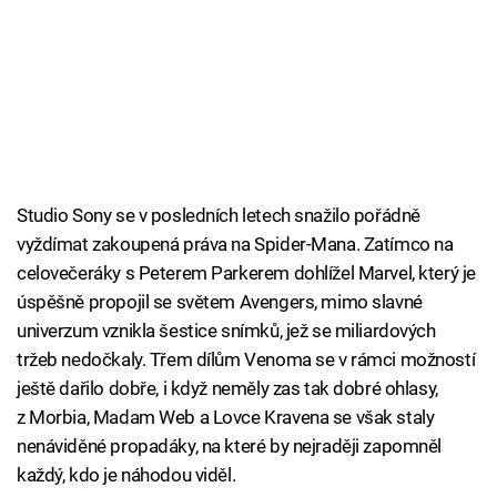
Studio Sony se v posledních letech snažilo pořádně
vyždímat zakoupená práva na Spider-Mana. Zatímco na
celovečeráky s Peterem Parkerem dohlížel Marvel, který je
úspěšně propojil se světem Avengers, mimo slavné
univerzum vznikla šestice snímků, jež se miliardových
tržeb nedočkaly. Třem dílům Venoma se v rámci možností
ještě dařilo dobře, i když neměly zas tak dobré ohlasy,
z Morbia, Madam Web a Lovce Kravena se však staly
nenáviděné propadáky, na které by nejraději zapomněl
každý, kdo je náhodou viděl.