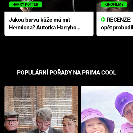
HARRY POTTER
KINOFILMY
Jakou barvu kůže má mít
RECENZE: Smrtelné zlo se
Hermiona? Autorka Harryho
opět probudi
Pottera přišla s ráznou
přichází s n
odpovědí
hororovou n
POPULÁRNÍ POŘADY NA PRIMA COOL