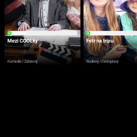
PŘEHRÁT
PŘEHRÁT
Mezi COOLky
Fotr na tripu
Komedie / Zábavný
Rodinný / Cestopisný