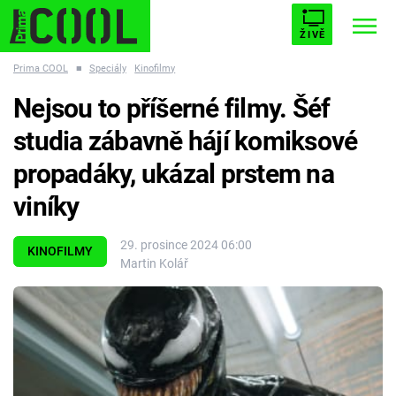
ŽIVĚ
Prima COOL
■
Speciály
Kinofilmy
STARHOUSE
BUFFY, PŘEMOŽITELKA UPÍRŮ
Trendy:
Nejsou to příšerné filmy. Šéf
ESCAPE
PLNEJ KOTEL
AVENGERS 5
studia zábavně hájí komiksové
propadáky, ukázal prstem na
viníky
Témata
29. prosince 2024 06:00
KINOFILMY
Martin Kolář
Filmy
Seriály
Hry