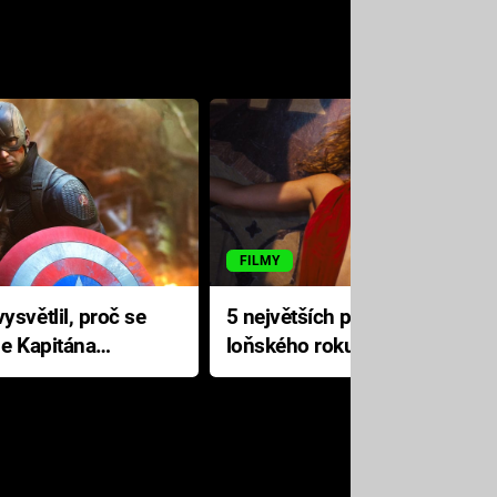
FILMY
ysvětlil, proč se
5 největších propadáků
le Kapitána
loňského roku: Disney na
jediné katastrofě prodělal 200
milionů dolarů