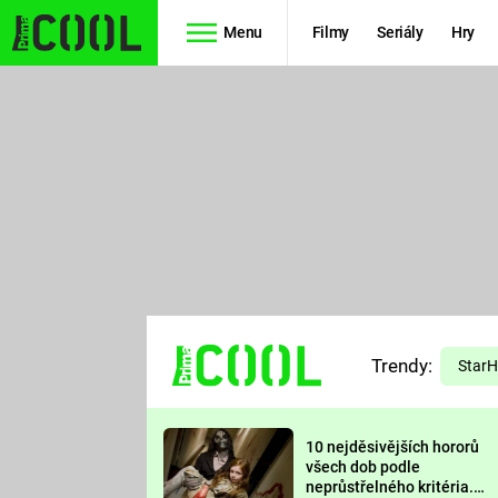
Menu
Filmy
Seriály
Hry
Seriály
Filmy
SIMPSONOVI
STAR WARS
HVĚZDNÁ
AVENGERS
BRÁNA
RYCHLE A
TEORIE
ZBĚSILE 10
Trendy:
VELKÉHO
Star
PREDÁTOR
TŘESKU
10 nejděsivějších hororů
FUTURAMA
všech dob podle
neprůstřelného kritéria.