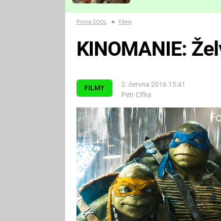
Které děsivé pecky vám
nejvíc zvednou tep?
Prima COOL
■
Filmy
KINOMANIE: Želv
2. června 2016 15:41
FILMY
Petr Cífka
Fa
Nový coolácký pořad vám poradí, n