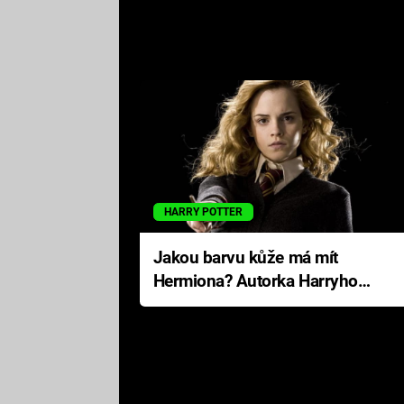
HARRY POTTER
Jakou barvu kůže má mít
Hermiona? Autorka Harryho
Pottera přišla s ráznou
odpovědí