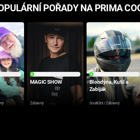
OPULÁRNÍ POŘADY NA PRIMA CO
PŘEHRÁT
PŘEHRÁT
MAGIC SHOW
Blondýna, Kutil a
Zabiják
sný
Zábavný
Soutěžní / Zábavný