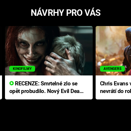
NÁVRHY PRO VÁS
KINOFILMY
AVENGERS
RECENZE: Smrtelné zlo se
Chris Evans v
opět probudilo. Nový Evil Dead
nevrátí do ro
přichází s neodolatelnou
Ameriky
hororovou nabídkou