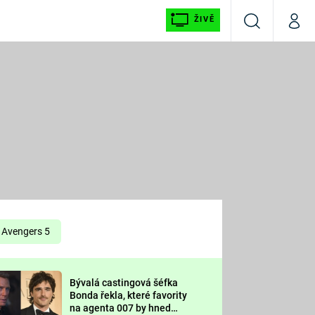
ŽIVĚ
Vyhledávání
Můj p
Prima+
É
CNN Prima NEWS
E
Prima FRESH
ŠÍ
Prima LIVING
E
Prima Ženy
Avengers 5
Prima LAJK
Bývalá castingová šéfka
OOL
Bonda řekla, které favority
Sledujte nás
na agenta 007 by hned