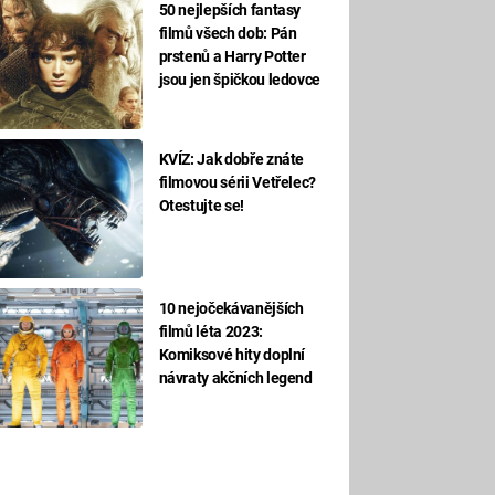
50 nejlepších fantasy
filmů všech dob: Pán
prstenů a Harry Potter
jsou jen špičkou ledovce
KVÍZ: Jak dobře znáte
filmovou sérii Vetřelec?
Otestujte se!
10 nejočekávanějších
filmů léta 2023:
Komiksové hity doplní
návraty akčních legend