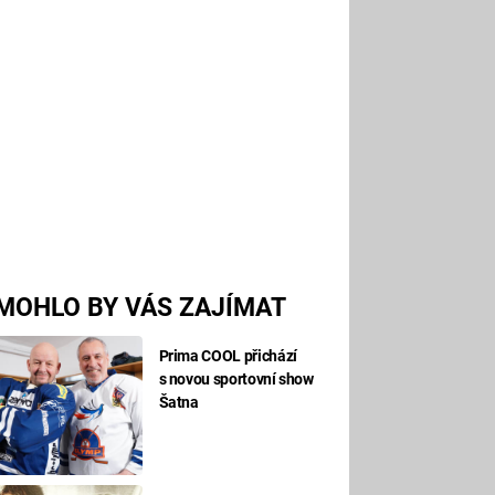
MOHLO BY VÁS ZAJÍMAT
Prima COOL přichází
s novou sportovní show
Šatna