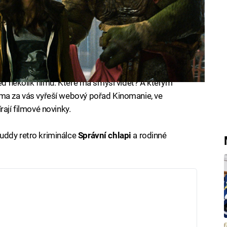
ned několik filmů. Které má smysl vidět? A kterým
ema za vás vyřeší webový pořad Kinomanie, ve
ají filmové novinky.
uddy retro kriminálce
Správní chlapi
a rodinné