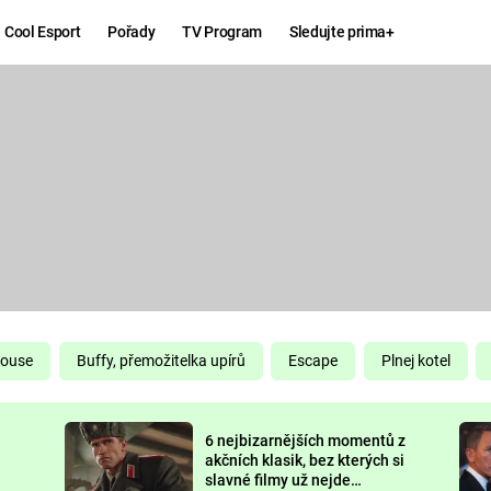
Cool Esport
Pořady
TV Program
Sledujte prima+
Hry
Zábava
MAFIA
ZÁBAVN
GALERI
GTA 6
NEJLEP
KINGDOM
KOMEDI
COME:
DELIVERANCE
CHUCK
House
Buffy, přemožitelka upírů
Escape
Plnej kotel
NORRIS
ESPORT
6 nejbizarnějších momentů z
DEADP
akčních klasik, bez kterých si
slavné filmy už nejde