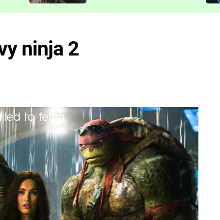
představit
y ninja 2
iled to fetch
a co zajít do kina!