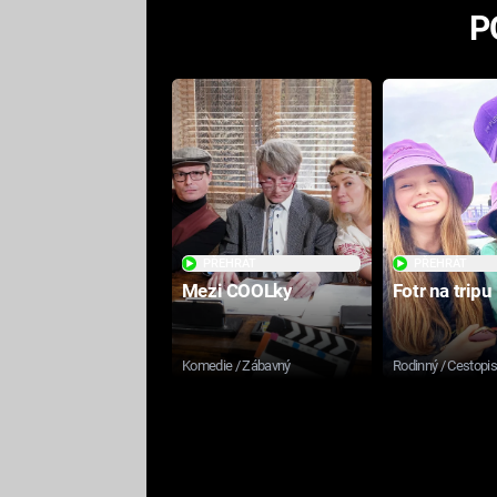
P
PŘEHRÁT
PŘEHRÁT
Mezi COOLky
Fotr na tripu
Komedie / Zábavný
Rodinný / Cestopi