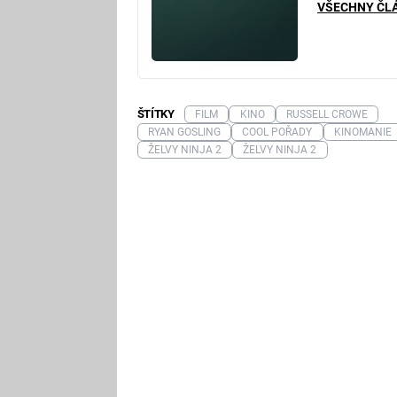
VŠECHNY ČL
ŠTÍTKY
FILM
KINO
RUSSELL CROWE
RYAN GOSLING
COOL POŘADY
KINOMANIE
ŽELVY NINJA 2
ŽELVY NINJA 2