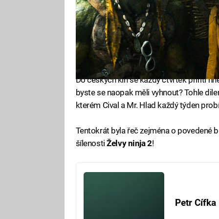
Do českých kin se každý čtvrtek přiřítí h
byste se naopak měli vyhnout? Tohle dil
kterém Cival a Mr. Hlad každý týden probír
Tentokrát byla řeč zejména o povedené b
šílenosti
Želvy ninja 2
!
Petr Cífka