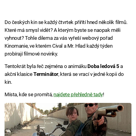
Do českých kin se každý čtvrtek přiřítí hned několik filmů.
Které má smysl vidět? A kterým byste se naopak měli
vyhnout? Tohle dilema za vás vyřeší webový pořad
Kinomanie, ve kterém Cival a Mr. Hlad každý týden
probírají filmové novinky.
Tentokrát byla řeč zejména o animáku
Doba ledová 5
a
akční klasice
Terminátor
, která se vrací v jedné kopii do
kin.
Místa, kde se promítá,
najdete přehledně tady
!