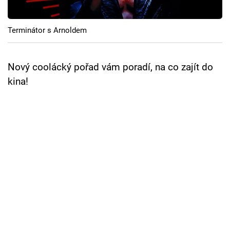
Cool Esport
Terminátor s Arnoldem
Pořady
TV Program
Nový coolácký pořad vám poradí, na co zajít do
kina!
Sledujte prima+
Přihlášení
Sledujte nás