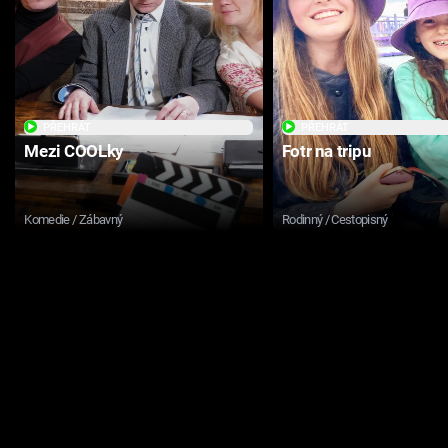
PŘEHRÁT
PŘEHRÁT
Mezi COOLky
Fotr na tripu
Komedie / Zábavný
Rodinný / Cestopisný