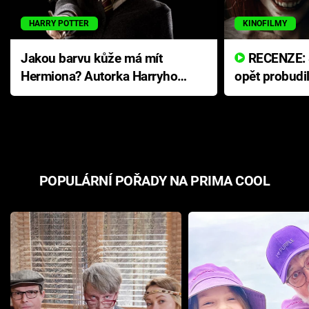
HARRY POTTER
KINOFILMY
Jakou barvu kůže má mít
RECENZE: Smrtelné zlo se
Hermiona? Autorka Harryho
opět probudi
Pottera přišla s ráznou
přichází s n
odpovědí
hororovou n
POPULÁRNÍ POŘADY NA PRIMA COOL