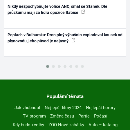
Nikdy nezpochybňujte voliče ANO, smál se Staněk. Dle
průzkumu mají za lídra opozice Babiše
Poplach v Bulharsku: Dron plný výbušnin explodoval kousek od
plynovodu, jeho původ je nejasný
Populární témata
Jak zhubnout
Nejlepší filmy 2024
Nejlepší horory
TV program
Změna času
Partie
Počasí
Kdy budou volby
ZOO Nové začátky
Auto – katalog