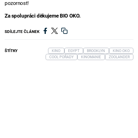
pozornost!
Za spolupráci děkujeme BIO OKO.
SDÍLEJTE ČLÁNEK
ŠTÍTKY
KINO
EGYPT
BROOKLYN
KINO OKO
COOL POŘADY
KINOMANIE
ZOOLANDER