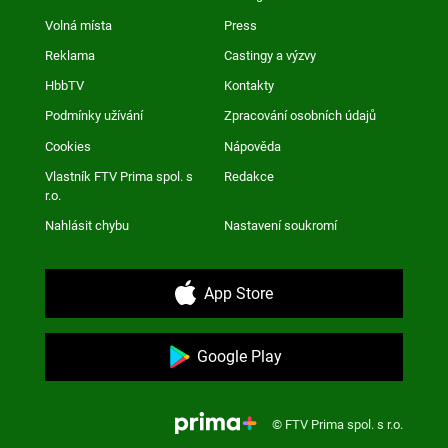
Volná místa
Press
Reklama
Castingy a výzvy
HbbTV
Kontakty
Podmínky užívání
Zpracování osobních údajů
Cookies
Nápověda
Vlastník FTV Prima spol. s
Redakce
r.o.
Nahlásit chybu
Nastavení soukromí
App Store
Google Play
© FTV Prima spol. s r.o.