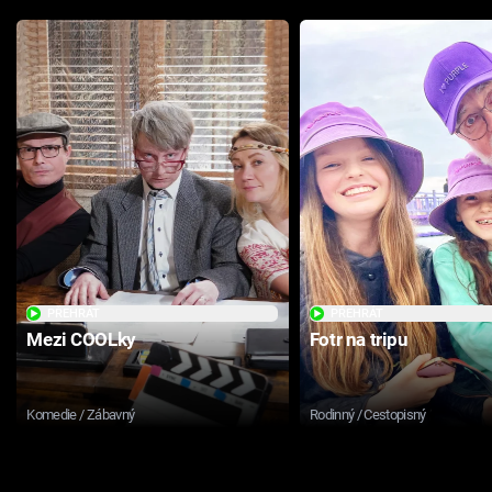
PŘEHRÁT
PŘEHRÁT
Mezi COOLky
Fotr na tripu
Komedie / Zábavný
Rodinný / Cestopisný