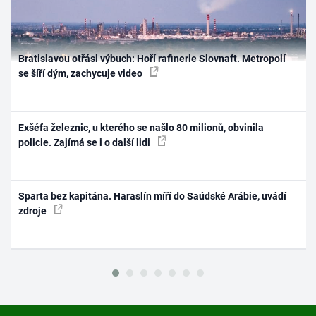
Bratislavou otřásl výbuch: Hoří rafinerie Slovnaft. Metropolí
se šíří dým, zachycuje video
Exšéfa železnic, u kterého se našlo 80 milionů, obvinila
policie. Zajímá se i o další lidi
Sparta bez kapitána. Haraslín míří do Saúdské Arábie, uvádí
zdroje