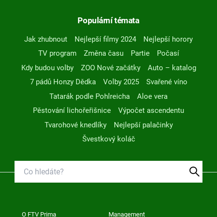
Populární témata
Jak zhubnout
Nejlepší filmy 2024
Nejlepší horory
TV program
Změna času
Partie
Počasí
Kdy budou volby
ZOO Nové začátky
Auto – katalog
7 pádů Honzy Dědka
Volby 2025
Svařené víno
Tatarák podle Pohlreicha
Aloe vera
Pěstování lichořeřišnice
Výpočet ascendentu
Tvarohové knedlíky
Nejlepší palačinky
Švestkový koláč
O FTV Prima
Management