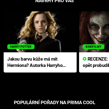
NÁVRHY PRO VÁS
HARRY POTTER
KINOFILMY
Jakou barvu kůže má mít
RECENZE: Smrtelné zlo se
Hermiona? Autorka Harryho
opět probudi
Pottera přišla s ráznou
přichází s n
odpovědí
hororovou n
POPULÁRNÍ POŘADY NA PRIMA COOL