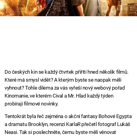
Cool Esport
Pořady
TV Program
Sledujte prima+
Přihlášení
Do českých kin se každý čtvrtek přiřítí hned několik filmů.
Které má smysl vidět? A kterým byste se naopak měli
vyhnout? Tohle dilema za vás vyřeší nový webový pořad
Sledujte nás
Kinomanie, ve kterém Cival a Mr. Hlad každý týden
probírají filmové novinky.
Tentokrát byla řeč zejména o akční fantasy Bohové Egypta
a dramatu Brooklyn, recenzi KarlaR přečetl fotograf Lukáš
Neasi. Tak si poslechněte, čemu byste měli věnovat