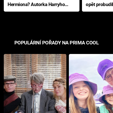
Hermiona? Autorka Harryho
opět probudi
Pottera přišla s ráznou
přichází s n
odpovědí
hororovou n
POPULÁRNÍ POŘADY NA PRIMA COOL