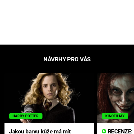
NÁVRHY PRO VÁS
HARRY POTTER
KINOFILMY
Jakou barvu kůže má mít
RECENZE: Smrtelné zlo se