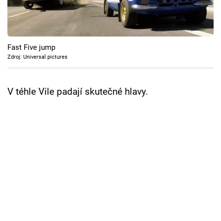
Cool Esport
Pořady
Fast Five jump
TV Program
Zdroj: Universal pictures
Sledujte prima+
V téhle Vile padají skutečné hlavy.
Přihlášení
Sledujte nás