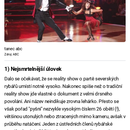
tanec abc
Zdroj: ABC
1) Nejsmrtelnější úlovek
Dalo se očekávat, že se reality show o partě severských
rybářů umístí notně vysoko. Nakonec spíše než o tradiční
reality show jde vlastně o dokument z velmi drsného
povolání. Ani název neindikuje zrovna lehárko. Přesto se
však pořad "pyšní" nezvykle vysokým číslem 26 obětí (!),
většinou utonulých nebo ztracených mimo kameru, avšak v
průběhu natáčení. Jeden z ústředních členů rybářské