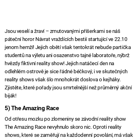
Jsou veselí a žraví – zmutovanými příšerkami se náš
páteční horor Návrat vraždících bestií startující ve 22.10
jenom hemží! Jejich obětí však tentokrát nebude partička
studentů na výletu ani osazenstvo tajné laboratoře, nýbrž
hvězdy fiktivní reality show! Jejich natáčecí den na
odlehlém ostrově je sice řádné béčkový, i ve skutečných
reality shows však šlo mnohokrát doslova o kejháky.
Zjistěte, které pořady jsou smrtelnější než průměrný akční
biják!
5) The Amazing Race
Od otřesu mozku po zlomeniny se závodní reality show
The Amazing Race nevyhnulo skoro nic. Oproti reality
shows, které se zaměřují na každodenní povolání, má však