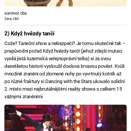
survivor cbs
Zdroj: CBS
2) Když hvězdy tančí
Cože? Taneční show a nebezpečí? Je tomu skutečně tak –
prapůvodní pořad Když hvězdy tančí (jehož zdejší mutaci
vysílá jistá tuzemská veřejnoprávní telka) si za svou
desetiletou historii vysloužil doslova krvavou pověst. Kvůli
množině zranění od zlomené nohy po vyvrtnutý kotník až
po různé fraktury si Dancing with the Stars ukouslo solidní
2. místo mezi nejbrutálnějšími reality shows s celkem 15
vážnými zraněními.