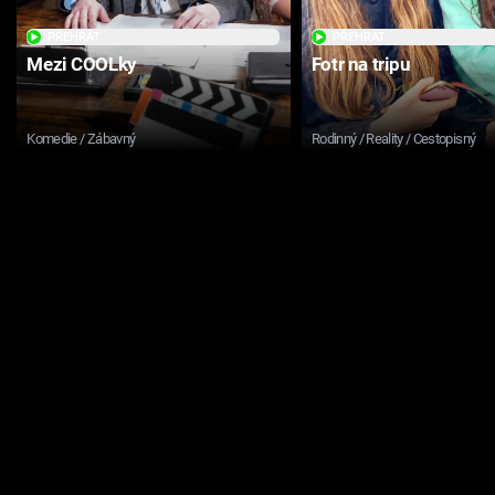
PŘEHRÁT
PŘEHRÁT
Mezi COOLky
Fotr na tripu
Komedie / Zábavný
Rodinný / Reality / Cestopisný