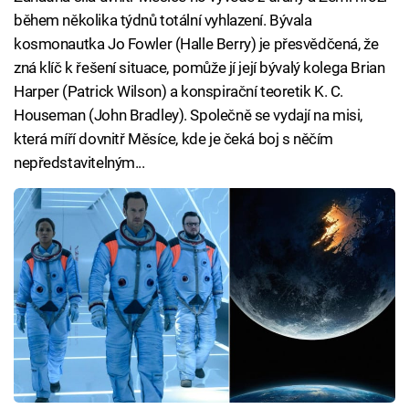
během několika týdnů totální vyhlazení. Bývala
kosmonautka Jo Fowler (Halle Berry) je přesvědčená, že
zná klíč k řešení situace, pomůže jí její bývalý kolega Brian
Harper (Patrick Wilson) a konspirační teoretik K. C.
Houseman (John Bradley). Společně se vydají na misi,
která míří dovnitř Měsíce, kde je čeká boj s něčím
nepředstavitelným...