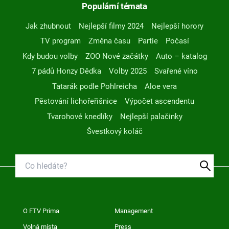
Populární témata
Jak zhubnout
Nejlepší filmy 2024
Nejlepší horory
TV program
Změna času
Partie
Počasí
Kdy budou volby
ZOO Nové začátky
Auto – katalog
7 pádů Honzy Dědka
Volby 2025
Svařené víno
Tatarák podle Pohlreicha
Aloe vera
Pěstování lichořeřišnice
Výpočet ascendentu
Tvarohové knedlíky
Nejlepší palačinky
Švestkový koláč
O FTV Prima
Management
Volná místa
Press