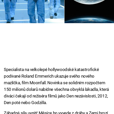
Cool Esport
Pořady
TV Program
Sledujte prima+
Přihlášení
Specialista na velkolepé hollywoodské katastrofické
podívané Roland Emmerich ukazuje svého nového
Sledujte nás
mazlíčka, film Moonfall. Novinka se solidním rozpočtem
150 milionů dolarů nabídne všechna obvyklá lákadla, která
diváci čekají od režiséra filmů jako Den nezávislosti, 2012,
Den poté nebo Godzilla.
Záhadná síla uvnitř Měsíce ho vyvede z dráhy a Zemi hrozí