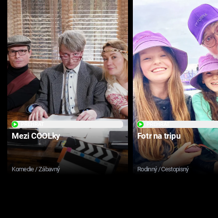
PŘEHRÁT
PŘEHRÁT
Mezi COOLky
Fotr na tripu
Komedie / Zábavný
Rodinný / Cestopisný