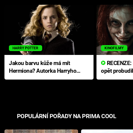
HARRY POTTER
KINOFILMY
Jakou barvu kůže má mít
RECENZE: Smrtelné zlo se
Hermiona? Autorka Harryho
opět probudi
Pottera přišla s ráznou
přichází s n
odpovědí
hororovou n
POPULÁRNÍ POŘADY NA PRIMA COOL