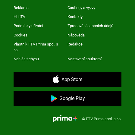
Reklama
Castingy a výzvy
HbbTV
Kontakty
Podmínky užívání
Zpracování osobních údajů
Cookies
Nápověda
Vlastník FTV Prima spol. s
Redakce
r.o.
Nahlásit chybu
Nastavení soukromí
App Store
Google Play
© FTV Prima spol. s r.o.