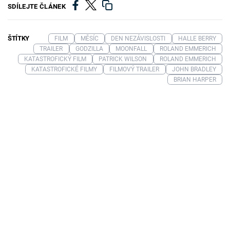
SDÍLEJTE ČLÁNEK
ŠTÍTKY
FILM
MĚSÍC
DEN NEZÁVISLOSTI
HALLE BERRY
TRAILER
GODZILLA
MOONFALL
ROLAND EMMERICH
KATASTROFICKÝ FILM
PATRICK WILSON
ROLAND EMMERICH
KATASTROFICKÉ FILMY
FILMOVÝ TRAILER
JOHN BRADLEY
BRIAN HARPER