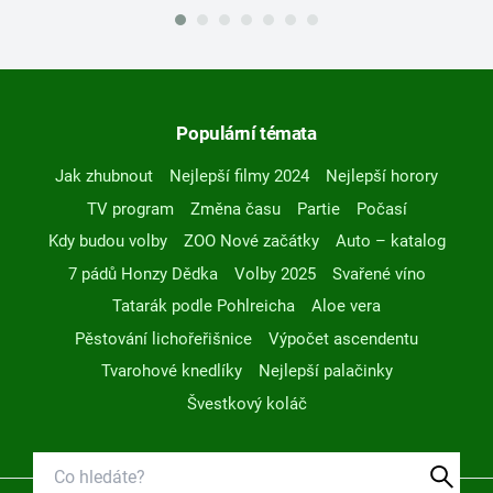
Populární témata
Jak zhubnout
Nejlepší filmy 2024
Nejlepší horory
TV program
Změna času
Partie
Počasí
Kdy budou volby
ZOO Nové začátky
Auto – katalog
7 pádů Honzy Dědka
Volby 2025
Svařené víno
Tatarák podle Pohlreicha
Aloe vera
Pěstování lichořeřišnice
Výpočet ascendentu
Tvarohové knedlíky
Nejlepší palačinky
Švestkový koláč