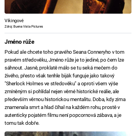
Vikingové
Zdroj: Buena Vista Pictures
Jméno růže
Pokud ale chcete toho pravého Seana Conneryho v tom
pravém středověku, Jméno růže je to jediné, po čem lze
sáhnout. Jasně, proklatě málo se tu seká mečem do
živého, přesto však tenhle biják funguje jako takový
"Sherlock Holmes ve středověku" a oproti všem výše
zmíněným si pohlídal nejen věrné historické reálie, ale
především věrnou historickou mentalitu. Doba, kdy zima
znamenala smrt a hlad číhal na každém rohu, prostě v
autenticky pojatém filmu není popcornová zábava, a je
tomu tak dobře.