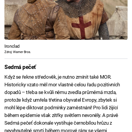
Ironclad
Zdroj: Warner Bros.
Sedmá pečeť
Když se řekne středověk, je nutno zmínit také MOR.
Historicky vzato měl mor vlastně celou řadu pozitivních
dopadů – třeba se kvůli němu zvedla průměrná mzda,
protože když umřela třetina obyvatel Evropy, zbytek si
mohl lépe diktovat podmínky zaměstnání! Pro lidi žijící
během epidemie však zítřky světlem nevoněly. A právě
Sedmá pečeť dokonale vystihuje černobílou hrůzu z
nevyhnutelné smrti během morové rány se všemi