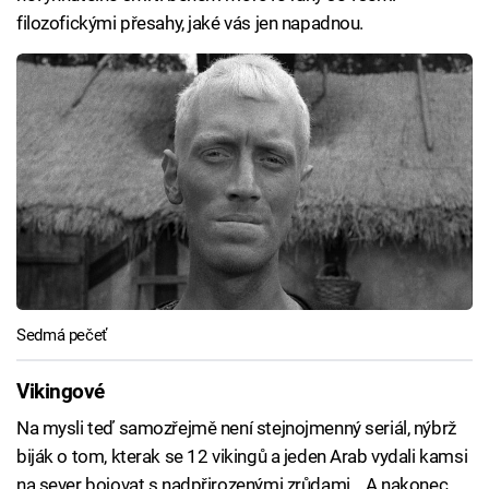
filozofickými přesahy, jaké vás jen napadnou.
Sedmá pečeť
Vikingové
Na mysli teď samozřejmě není stejnojmenný seriál, nýbrž
biják o tom, kterak se 12 vikingů a jeden Arab vydali kamsi
na sever bojovat s nadpřirozenými zrůdami... A nakonec