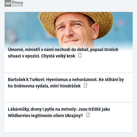
Úmorné, ministři s námi nechodí do debat, popsal Grolich
situaci v opozici. Chystá velký krok
Bartošek k Turkovi: Hyenismus a nehoráznost. Ke stíhání by
ho Sněmovna vydala, míní Vondráček
Lékárničky, drony i pytle na mrtvoly: Jsou tržiště jako
Wildberries legitimním cílem Ukrajiny?