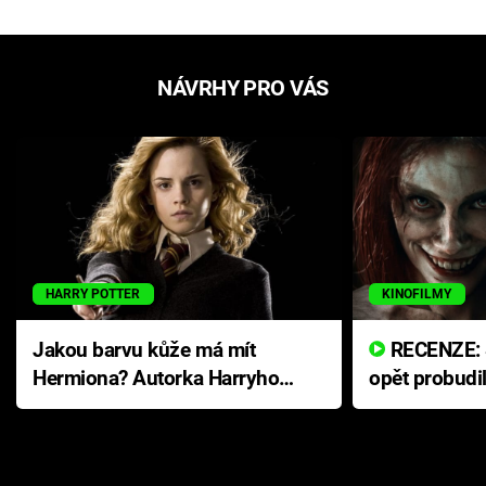
NÁVRHY PRO VÁS
HARRY POTTER
KINOFILMY
Jakou barvu kůže má mít
RECENZE: Smrtelné zlo se
Hermiona? Autorka Harryho
opět probudi
Pottera přišla s ráznou
přichází s n
odpovědí
hororovou n