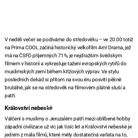
V neděli večer se podíváme do středověku – ve 20.00 totiž
na Prima COOL začíná historický velkofilm Arn! Drama, jež
má na ČSFD příjemných 71%, je nejdražším švédským
filmem v historii a vykresluje tažení evropských rytířů do
muslimských zemí během křížových výprav. Ve stylu
posledních dekád si přitom na svou éru posvítí pěkně
brutálně, jak se na středověk na filmovém plátně sluší a
patří.
Království nebeské
Failed to fetch
Válčení s muslimy o Jeruzalém patří mezi oblíbené hobby
západní civilizace už víc jak tisíc let a Království nebeské je
jedním z mála filmů, které měly dostatečná varlata na to,