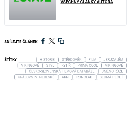
VŠECHNY ČLÁNKY AUTORA
SDÍLEJTE ČLÁNEK
ŠTÍTKY
HISTORIE
STŘEDOVĚK
FILM
JERUZALÉM
VIKINGOVÉ
STYL
RYTÍŘ
PRIMA COOL
VIKINGOVÉ
ČESKO-SLOVENSKÁ FILMOVÁ DATABÁZE
JMÉNO RŮŽE
KRÁLOVSTVÍ NEBESKÉ
ARN
IRONCLAD
SEDMÁ PEČEŤ