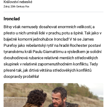
Království nebeské
Zdroj: 20th Century Fox
Ironclad
Bitvy však nemusely dosahovat enormních velikostí, a
přesto u nich umírali lidé v prachu, potu a špíně. Tak jako v
báječně komorní jednohubce Ironclad! V té se James
Purefoy jako rebelantský rytíř na hradě Rochester postaví
tyranskému králi Paulu Giamattimu a výsledkem je solidní
dvouhodinová rubanice relativně menších středověkých
skupinek v relativně zapomenutíhodném konfliktu. Tedy
přesně tak, jak drtivá většina středověkých konfliktů
doopravdy proběhla!