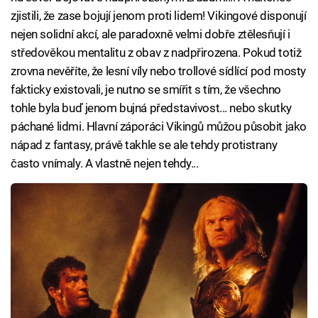
zjistili, že zase bojují jenom proti lidem! Vikingové disponují
nejen solidní akcí, ale paradoxně velmi dobře ztělesňují i
středověkou mentalitu z obav z nadpřirozena. Pokud totiž
zrovna nevěříte, že lesní víly nebo trollové sídlící pod mosty
fakticky existovali, je nutno se smířit s tím, že všechno
tohle byla buď jenom bujná představivost... nebo skutky
páchané lidmi. Hlavní záporáci Vikingů můžou působit jako
nápad z fantasy, právě takhle se ale tehdy protistrany
často vnímaly. A vlastně nejen tehdy...