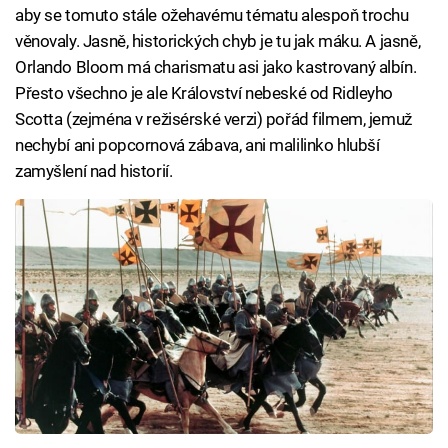
aby se tomuto stále ožehavému tématu alespoň trochu
věnovaly. Jasně, historických chyb je tu jak máku. A jasně,
Orlando Bloom má charismatu asi jako kastrovaný albín.
Přesto všechno je ale Království nebeské od Ridleyho
Scotta (zejména v režisérské verzi) pořád filmem, jemuž
nechybí ani popcornová zábava, ani malilinko hlubší
zamyšlení nad historií.