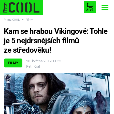
ŽIVĚ
Prima COOL
■
Filmy
STARHOUSE
BUFFY, PŘEMOŽITELKA UPÍRŮ
Trendy:
Kam se hrabou Vikingové: Tohle
ESCAPE
PLNEJ KOTEL
AVENGERS 5
je 5 nejdrsnějších filmů
ze středověku!
20. května 2019 11:53
FILMY
Petr Král
Témata
Filmy
Seriály
Hry