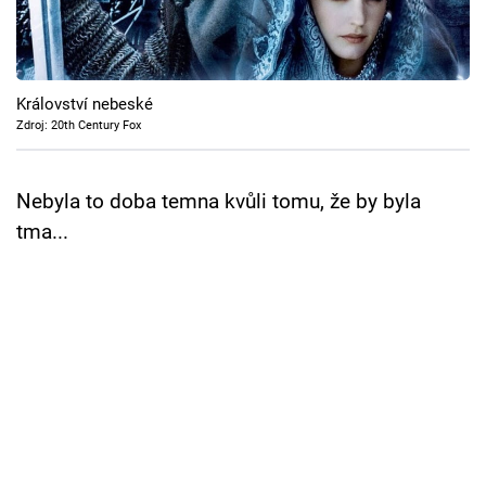
Cool Esport
Pořady
Království nebeské
TV Program
Zdroj: 20th Century Fox
Sledujte prima+
Nebyla to doba temna kvůli tomu, že by byla
tma...
Přihlášení
Sledujte nás