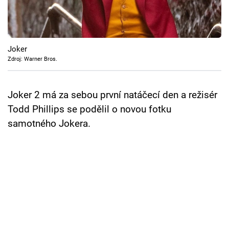
Cool Esport
Pořady
Joker
TV Program
Zdroj: Warner Bros.
Sledujte prima+
Joker 2 má za sebou první natáčecí den a režisér
Todd Phillips se podělil o novou fotku
Přihlášení
samotného Jokera.
Sledujte nás