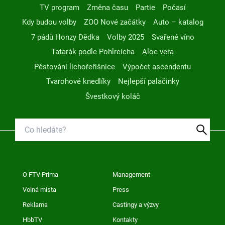
TV program
Změna času
Partie
Počasí
Kdy budou volby
ZOO Nové začátky
Auto – katalog
7 pádů Honzy Dědka
Volby 2025
Svařené víno
Tatarák podle Pohlreicha
Aloe vera
Pěstování lichořeřišnice
Výpočet ascendentu
Tvarohové knedlíky
Nejlepší palačinky
Švestkový koláč
O FTV Prima
Management
Volná místa
Press
Reklama
Castingy a výzvy
HbbTV
Kontakty