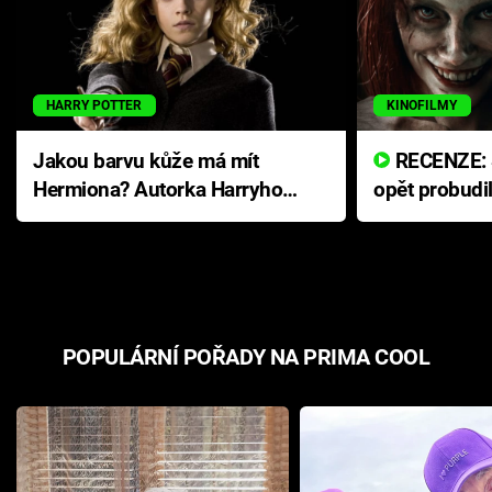
HARRY POTTER
KINOFILMY
Jakou barvu kůže má mít
RECENZE: Smrtelné zlo se
Hermiona? Autorka Harryho
opět probudi
Pottera přišla s ráznou
přichází s n
odpovědí
hororovou n
POPULÁRNÍ POŘADY NA PRIMA COOL