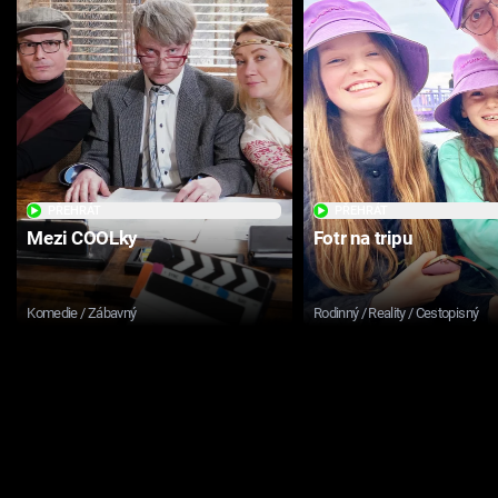
PŘEHRÁT
PŘEHRÁT
Mezi COOLky
Fotr na tripu
Komedie / Zábavný
Rodinný / Reality / Cestopisný