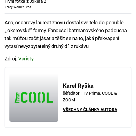
První fotka z Jokera 2
Zdroj: Warner Bros.
Ano, oscarový laureát znovu dostal své tělo do pohublé
„jokerovské“ formy. Fanoušci batmanovského padoucha
tak můžou začít jásat a těšit se na to, jaká překvapení
vytasí nevyzpytatelný druhý díl z rukávu.
Zdroj:
Variety
Karel Ryška
šéfeditor FTV Prima, COOL &
ZOOM
VŠECHNY ČLÁNKY AUTORA