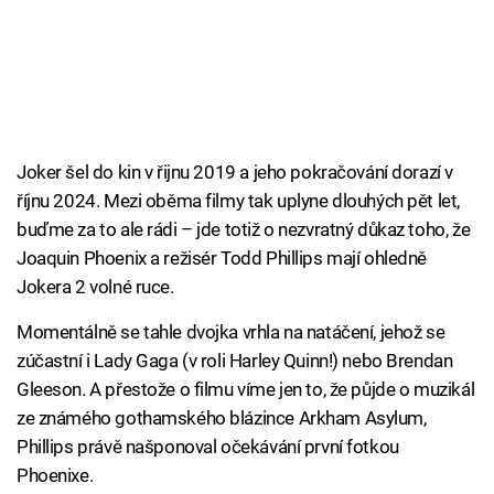
Joker šel do kin v řijnu 2019 a jeho pokračování dorazí v
říjnu 2024. Mezi oběma filmy tak uplyne dlouhých pět let,
buďme za to ale rádi – jde totiž o nezvratný důkaz toho, že
Joaquin Phoenix a režisér Todd Phillips mají ohledně
Jokera 2 volné ruce.
Momentálně se tahle dvojka vrhla na natáčení, jehož se
zúčastní i Lady Gaga (v roli Harley Quinn!) nebo Brendan
Gleeson. A přestože o filmu víme jen to, že půjde o muzikál
ze známého gothamského blázince Arkham Asylum,
Phillips právě našponoval očekávání první fotkou
Phoenixe.