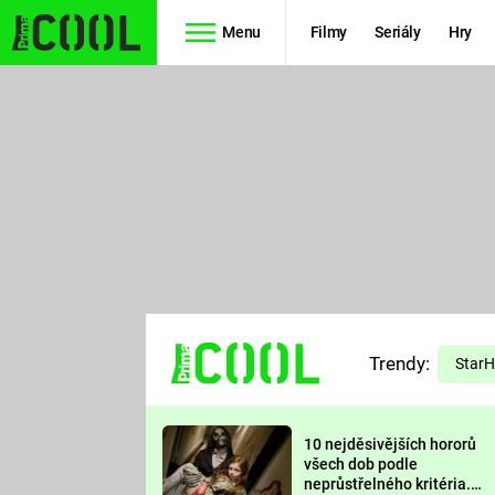
Menu
Filmy
Seriály
Hry
Seriály
Filmy
SIMPSONOVI
STAR WARS
HVĚZDNÁ
AVENGERS
BRÁNA
RYCHLE A
TEORIE
ZBĚSILE 10
Trendy:
VELKÉHO
Star
PREDÁTOR
TŘESKU
10 nejděsivějších hororů
FUTURAMA
všech dob podle
neprůstřelného kritéria.