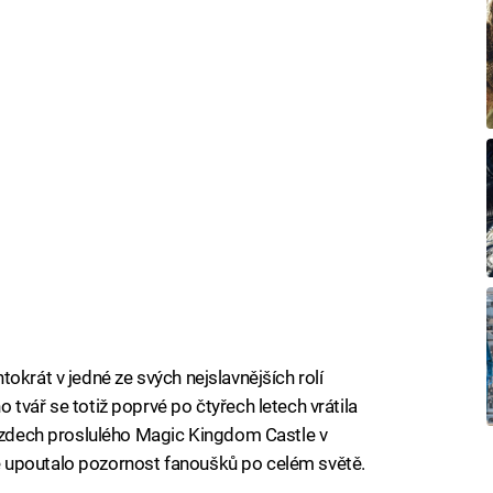
okrát v jedné ze svých nejslavnějších rolí
tvář se totiž poprvé po čtyřech letech vrátila
a zdech proslulého Magic Kingdom Castle v
 upoutalo pozornost fanoušků po celém světě.