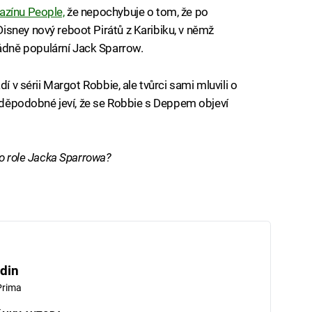
azínu People,
že nepochybuje o tom, že po
sney nový reboot Pirátů z Karibiku, v němž
dně populární Jack Sparrow.
í v sérii Margot Robbie, ale tvůrci sami mluvili o
avděpodobné jeví, že se Robbie s Deppem objeví
do role Jacka Sparrowa?
din
Prima