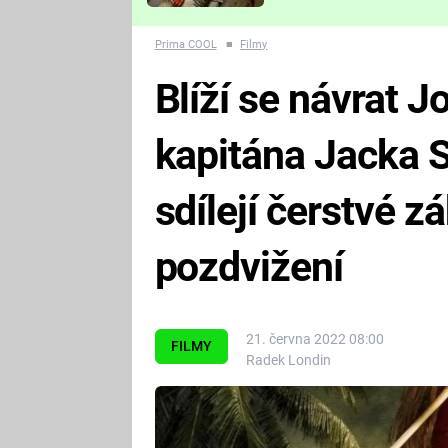
Které děsivé pecky vám
nejvíc zvednou tep?
Prima COOL
■
Filmy
Blíží se návrat 
kapitána Jacka 
sdílejí čerstvé z
pozdvižení
21. června 2022 08:00
FILMY
Radek Londin