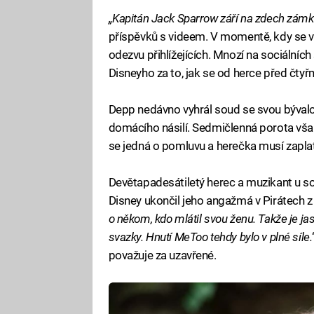
„Kapitán Jack Sparrow září na zdech zámk
příspěvků s videem. V momentě, kdy se v
odezvu přihlížejících. Mnozí na sociálních sí
Disneyho za to, jak se od herce před čtyřmi
Depp nedávno vyhrál soud se svou bývalo
domácího násilí. Sedmičlenná porota vša
se jedná o pomluvu a herečka musí zaplat
Devětapadesátiletý herec a muzikant u so
Disney ukončil jeho angažmá v Pirátech z 
o někom, kdo mlátil svou ženu. Takže je jas
svazky. Hnutí MeToo tehdy bylo v plné síle.
považuje za uzavřené.