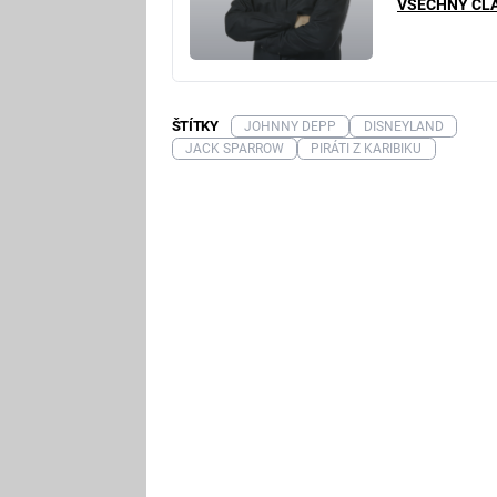
VŠECHNY ČL
ŠTÍTKY
JOHNNY DEPP
DISNEYLAND
JACK SPARROW
PIRÁTI Z KARIBIKU