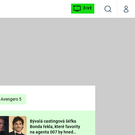
ŽIVĚ
Vyhledávání
Můj p
Prima+
É
CNN Prima NEWS
E
Prima FRESH
ŠÍ
Prima LIVING
E
Prima Ženy
Avengers 5
Prima LAJK
Bývalá castingová šéfka
OOL
Bonda řekla, které favority
Sledujte nás
na agenta 007 by hned