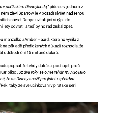
u v pařížském Disneylandu,
“ píše se v jednom z
 něm zjeví Sparrow je v pozadí slyšet nadšenou
tích návrat Deppa uvítali, jiní si rýpli do
 lety odvrátil a teď by ho rád získal zpět.
u manželkou Amber Heard, která ho vynila z
k na základě předložených důkazů rozhodla, že
it odškodnění 15 milionů dolarů.
udu popsal, že tehdy dokázal pochopit, proč
Karibiku: „
Už dva roky se o mě tehdy mluvilo jako
né, že se Disney snažil pro jistotu zpřetrhat
“Řekl taky, že své účinkování v pirátské sérii