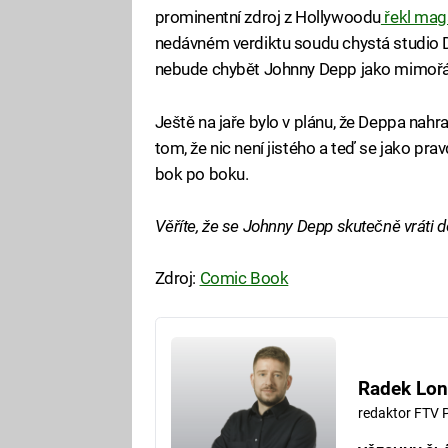
prominentní zdroj z Hollywoodu
řekl mag
nedávném verdiktu soudu chystá studio Di
nebude chybět Johnny Depp jako mimořá
Ještě na jaře bylo v plánu, že Deppa nahrad
tom, že nic není jistého a teď se jako pr
bok po boku.
Věříte, že se Johnny Depp skutečně vráti 
Zdroj:
Comic Book
Radek Lon
redaktor FTV 