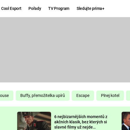
Cool Esport
Pořady
TV Program
Sledujte prima+
Hry
Zábava
MAFIA
ZÁBAVN
GALERI
GTA 6
NEJLEP
KINGDOM
KOMEDI
COME:
DELIVERANCE
CHUCK
House
Buffy, přemožitelka upírů
Escape
Plnej kotel
NORRIS
ESPORT
6 nejbizarnějších momentů z
DEADP
akčních klasik, bez kterých si
slavné filmy už nejde