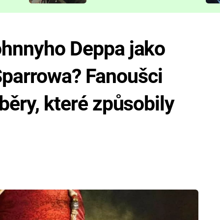
představit
Johnnyho Deppa jako
Sparrowa? Fanoušci
áběry, které způsobily