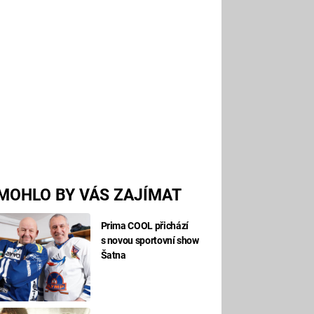
MOHLO BY VÁS ZAJÍMAT
Prima COOL přichází
s novou sportovní show
Šatna