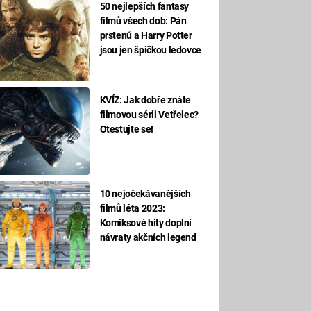
50 nejlepších fantasy
filmů všech dob: Pán
prstenů a Harry Potter
jsou jen špičkou ledovce
KVÍZ: Jak dobře znáte
filmovou sérii Vetřelec?
Otestujte se!
10 nejočekávanějších
filmů léta 2023:
Komiksové hity doplní
návraty akčních legend