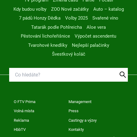
TV program
Změna času
Partie
Počasí
Kdy budou volby
ZOO Nové začátky
Auto – katalog
7 pádů Honzy Dědka
Volby 2025
Svařené víno
Tatarák podle Pohlreicha
Aloe vera
Pěstování lichořeřišnice
Výpočet ascendentu
Tvarohové knedlíky
Nejlepší palačinky
Švestkový koláč
O FTV Prima
Management
Volná místa
Press
Reklama
Castingy a výzvy
HbbTV
Kontakty