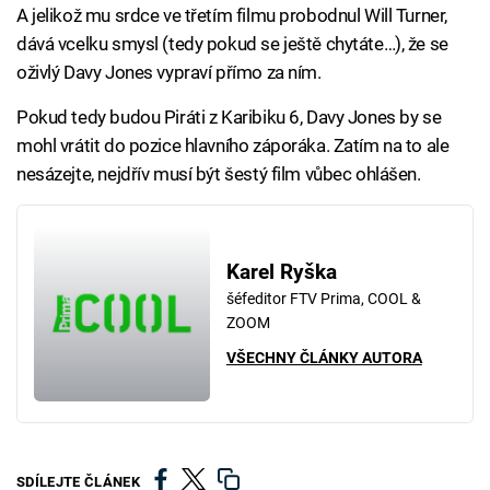
A jelikož mu srdce ve třetím filmu probodnul Will Turner,
dává vcelku smysl (tedy pokud se ještě chytáte…), že se
oživlý Davy Jones vypraví přímo za ním.
Pokud tedy budou Piráti z Karibiku 6, Davy Jones by se
mohl vrátit do pozice hlavního záporáka. Zatím na to ale
nesázejte, nejdřív musí být šestý film vůbec ohlášen.
Karel Ryška
šéfeditor FTV Prima, COOL &
ZOOM
VŠECHNY ČLÁNKY AUTORA
SDÍLEJTE ČLÁNEK