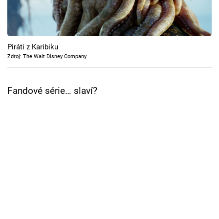
Cool Esport
Pořady
Piráti z Karibiku
TV Program
Zdroj: The Walt Disney Company
Sledujte prima+
Fandové série… slaví?
Přihlášení
Sledujte nás