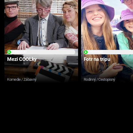
PŘEHRÁT
PŘEHRÁT
Mezi COOLky
Fotr na tripu
Komedie / Zábavný
Rodinný / Cestopisný