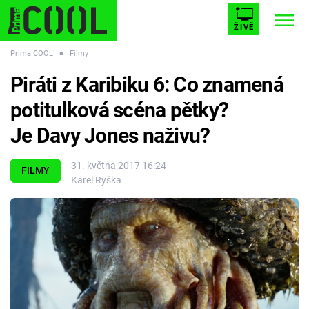
ŽIVĚ
Prima COOL
■
Filmy
STARHOUSE
BUFFY, PŘEMOŽITELKA UPÍRŮ
Trendy:
Piráti z Karibiku 6: Co znamená
ESCAPE
PLNEJ KOTEL
AVENGERS 5
potitulková scéna pětky?
Je Davy Jones naživu?
31. května 2017 16:24
FILMY
Karel Ryška
Témata
Filmy
Seriály
Hry