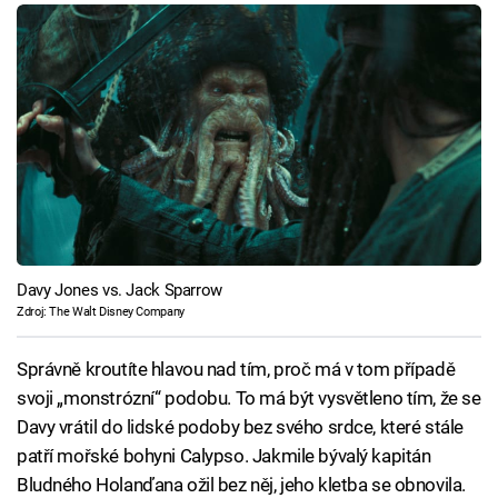
Davy Jones vs. Jack Sparrow
Zdroj: The Walt Disney Company
Správně kroutíte hlavou nad tím, proč má v tom případě
svoji „monstrózní“ podobu. To má být vysvětleno tím, že se
Davy vrátil do lidské podoby bez svého srdce, které stále
patří mořské bohyni Calypso. Jakmile bývalý kapitán
Bludného Holanďana ožil bez něj, jeho kletba se obnovila.