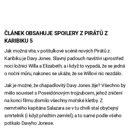
ČLÁNEK OBSAHUJE SPOILERY Z PIRÁTŮ Z
KARIBIKU 5
Jak možná víte, v potitulkové scéně nových Pirátů z
Karibiku je Davy Jones. Slavný padouch navštíví uprostřed
noci ložnici Willa a Elizabeth, a i když to vypadá, že se jedná
o noční můru, nakonec se ukáže, že se Willovi nic nezdálo.
Jak je možné, že chapadlovitý Davy Jones žije? Všechno by
mělo souviset s Poseidónovým trojzubcem, jehož zničení
na konci filmu zlomilo všechny mořské kletby. Z
nemrtvého kapitána Salazara se v tu chvíli stal obyčejný
smrtelník (i když předtím zemřel), a to samé podle všeho
potkalo Davyho Jonese.