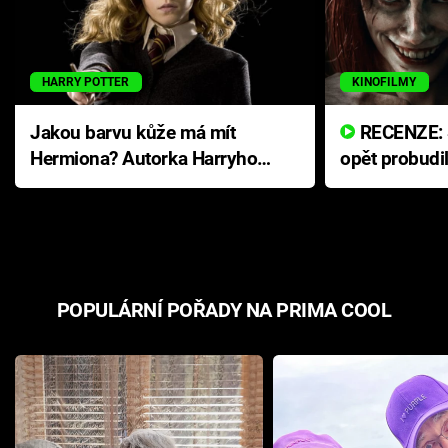
HARRY POTTER
KINOFILMY
Jakou barvu kůže má mít
RECENZE: Smrtelné zlo se
Hermiona? Autorka Harryho
opět probudi
Pottera přišla s ráznou
přichází s n
odpovědí
hororovou n
POPULÁRNÍ POŘADY NA PRIMA COOL