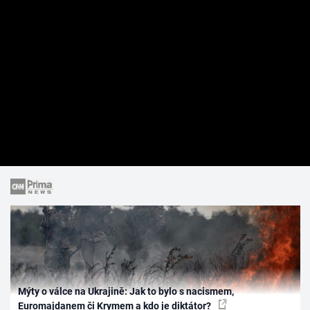
Mýty o válce na Ukrajině: Jak to bylo s nacismem,
Euromajdanem či Krymem a kdo je diktátor?