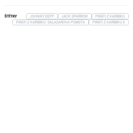
ŠTÍTKY
JOHNNY DEPP
JACK SPARROW
PIRÁTI Z KARIBIKU
PIRÁTI Z KARIBIKU: SALAZAROVA POMSTA
PIRÁTI Z KARIBIKU 6