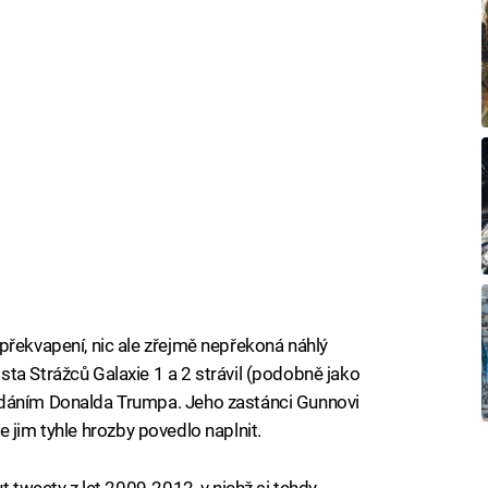
překvapení, nic ale zřejmě nepřekoná náhlý
ta Strážců Galaxie 1 a 2 strávil (podobně jako
adáním Donalda Trumpa. Jeho zastánci Gunnovi
 se jim tyhle hrozby povedlo naplnit.
t tweety z let 2009-2012, v nichž si tehdy