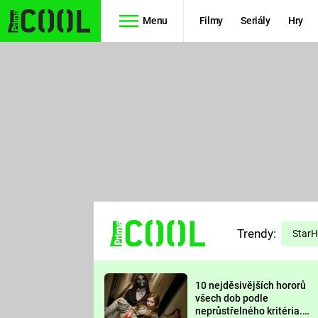
Menu
Filmy
Seriály
Hry
Seriály
Filmy
SIMPSONOVI
STAR WARS
HVĚZDNÁ
AVENGERS
BRÁNA
RYCHLE A
TEORIE
ZBĚSILE 10
Trendy:
VELKÉHO
Star
PREDÁTOR
TŘESKU
10 nejděsivějších hororů
FUTURAMA
všech dob podle
neprůstřelného kritéria.