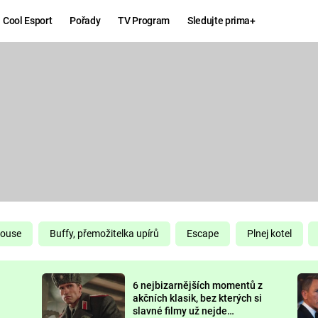
Cool Esport
Pořady
TV Program
Sledujte prima+
Hry
Zábava
MAFIA
ZÁBAVN
GALERI
GTA 6
NEJLEP
KINGDOM
KOMEDI
COME:
DELIVERANCE
CHUCK
House
Buffy, přemožitelka upírů
Escape
Plnej kotel
NORRIS
ESPORT
6 nejbizarnějších momentů z
DEADP
akčních klasik, bez kterých si
slavné filmy už nejde