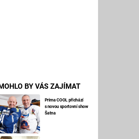
MOHLO BY VÁS ZAJÍMAT
Prima COOL přichází
s novou sportovní show
Šatna