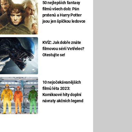
50 nejlepších fantasy
filmů všech dob: Pán
prstenů a Harry Potter
jsou jen špičkou ledovce
KVÍZ: Jak dobře znáte
filmovou sérii Vetřelec?
Otestujte se!
10 nejočekávanějších
filmů léta 2023:
Komiksové hity doplní
návraty akčních legend