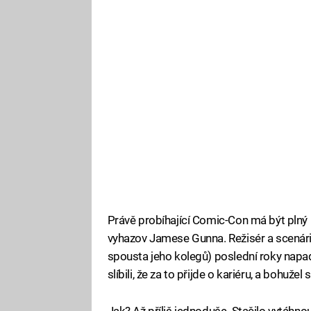
Právě probíhající Comic-Con má být plný 
vyhazov Jamese Gunna. Režisér a scenáris
spousta jeho kolegů) poslední roky nap
slíbili, že za to přijde o kariéru, a bohužel
Jak? Až příliš jednoduše. Stačilo vytáhnou