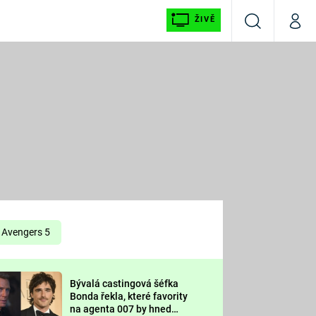
ŽIVĚ
Vyhledávání
Můj p
Prima+
É
CNN Prima NEWS
E
Prima FRESH
ŠÍ
Prima LIVING
E
Prima Ženy
Avengers 5
Prima LAJK
Bývalá castingová šéfka
OOL
Bonda řekla, které favority
Sledujte nás
na agenta 007 by hned