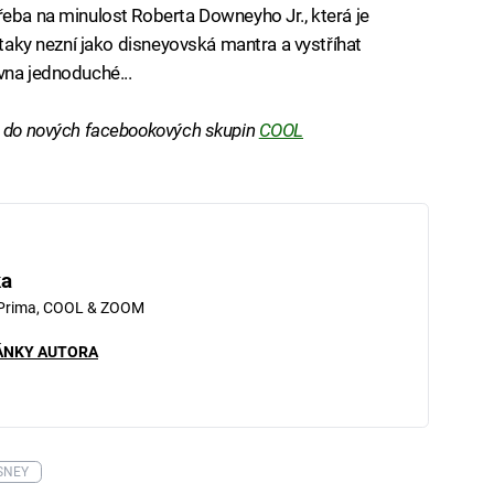
řeba na minulost Roberta Downeyho Jr., která je
 taky nezní jako disneyovská mantra a vystříhat
vna jednoduché...
e do nových facebookových skupin
COOL
ka
 Prima, COOL & ZOOM
ÁNKY AUTORA
SNEY