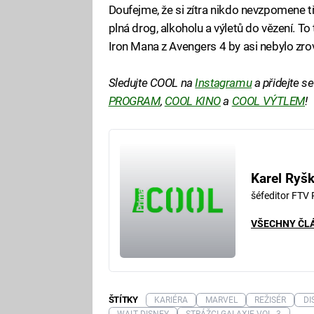
Doufejme, že si zítra nikdo nevzpomene t
plná drog, alkoholu a výletů do vězení. To
Iron Mana z Avengers 4 by asi nebylo zro
Sledujte COOL na
Instagramu
a přidejte s
PROGRAM
,
COOL KINO
a
COOL VÝTLEM
!
Karel Ryš
šéfeditor FTV
VŠECHNY ČL
ŠTÍTKY
KARIÉRA
MARVEL
REŽISÉR
DI