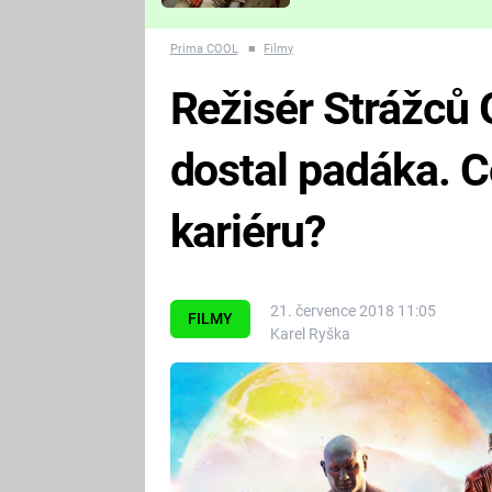
Které děsivé pecky vám
nejvíc zvednou tep?
Prima COOL
■
Filmy
Režisér Strážců 
dostal padáka. C
kariéru?
21. července 2018 11:05
FILMY
Karel Ryška