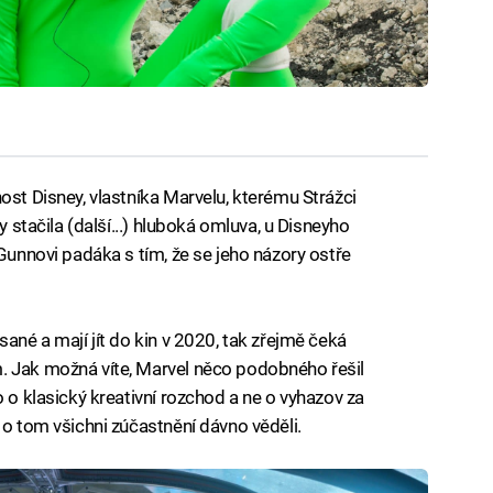
ost Disney, vlastníka Marvelu, kterému Strážci
y stačila (další...) hluboká omluva, u Disneyho
 Gunnovi padáka s tím, že se jeho názory ostře
sané a mají jít do kin v 2020, tak zřejmě čeká
. Jak možná víte, Marvel něco podobného řešil
o o klasický kreativní rozchod a ne o vyhazov za
 o tom všichni zúčastnění dávno věděli.