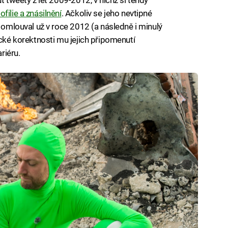
ofilie a znásilnění
. Ačkoliv se jeho nevtipné
ě omlouval už v roce 2012 (a následně i minulý
ické korektnosti mu jejich připomenutí
riéru.