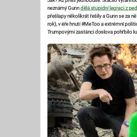
neznámý Gunn
dělá stupidní legraci z ped
přešlapy několikrát řešily a Gunn se za n
rok), v éře hnutí #MeToo a extrémní polit
Trumpovými zastánci doslova pohřbilo ka