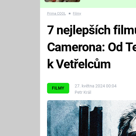
Které děsivé pecky vám
nejvíc zvednou tep?
Prima COOL
■
Filmy
7 nejlepších fil
Camerona: Od T
k Vetřelcům
27. května 2024 00:04
FILMY
Petr Král