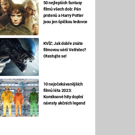
50 nejlepších fantasy
filmů všech dob: Pán
prstenů a Harry Potter
jsou jen špičkou ledovce
KVÍZ: Jak dobře znáte
filmovou sérii Vetřelec?
Otestujte se!
10 nejočekávanějších
filmů léta 2023:
Komiksové hity doplní
návraty akčních legend