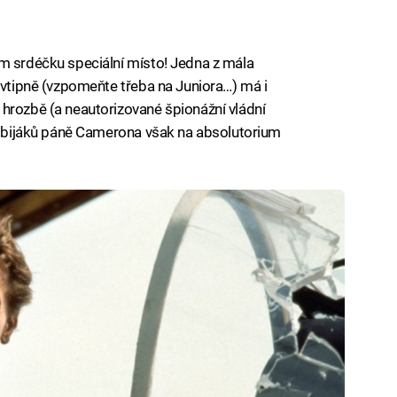
em srdéčku speciální místo! Jedna z mála
ě vtipně (vzpomeňte třeba na Juniora…) má i
hrozbě (a neautorizované špionážní vládní
ch bijáků páně Camerona však na absolutorium