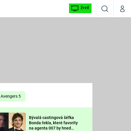
ŽIVĚ
Vyhledávání
Můj p
Prima+
É
CNN Prima NEWS
E
Prima FRESH
ŠÍ
Prima LIVING
E
Prima Ženy
Avengers 5
Prima LAJK
Bývalá castingová šéfka
OOL
Bonda řekla, které favority
Sledujte nás
na agenta 007 by hned