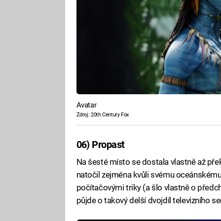
Avatar
Zdroj: 20th Century Fox
06) Propast
Na šesté místo se dostala vlastně až pře
natočil zejména kvůli svému oceánskému 
počítačovými triky (a šlo vlastně o před
půjde o takový delší dvojdíl televizního ser