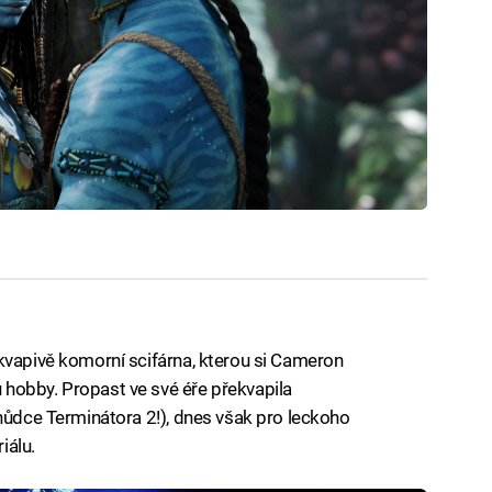
kvapivě komorní scifárna, kterou si Cameron
hobby. Propast ve své éře překvapila
chůdce Terminátora 2!), dnes však pro leckoho
iálu.