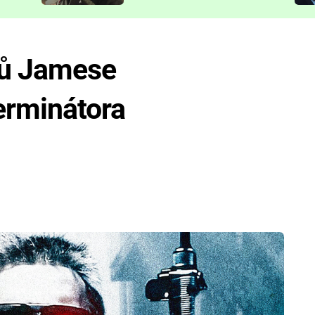
představit
mů Jamese
erminátora