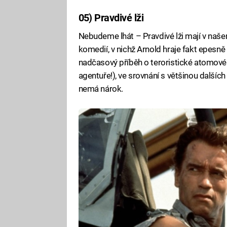
05) Pravdivé lži
Nebudeme lhát – Pravdivé lži mají v naš
komedií, v nichž Arnold hraje fakt epesn
nadčasový příběh o teroristické atomové 
agentuře!), ve srovnání s většinou další
nemá nárok.