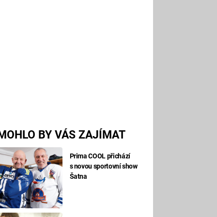
MOHLO BY VÁS ZAJÍMAT
Prima COOL přichází
s novou sportovní show
Šatna