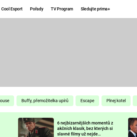
Cool Esport
Pořady
TV Program
Sledujte prima+
Hry
Zábava
MAFIA
ZÁBAVN
GALERI
GTA 6
NEJLEP
KINGDOM
KOMEDI
COME:
DELIVERANCE
CHUCK
House
Buffy, přemožitelka upírů
Escape
Plnej kotel
NORRIS
ESPORT
6 nejbizarnějších momentů z
DEADP
akčních klasik, bez kterých si
slavné filmy už nejde