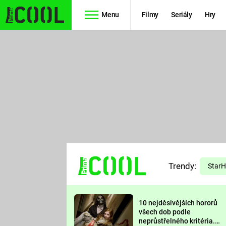
Menu
Filmy
Seriály
Hry
Seriály
Filmy
SIMPSONOVI
STAR WARS
HVĚZDNÁ
AVENGERS
BRÁNA
RYCHLE A
TEORIE
ZBĚSILE 10
Trendy:
VELKÉHO
Star
PREDÁTOR
TŘESKU
10 nejděsivějších hororů
FUTURAMA
všech dob podle
neprůstřelného kritéria.