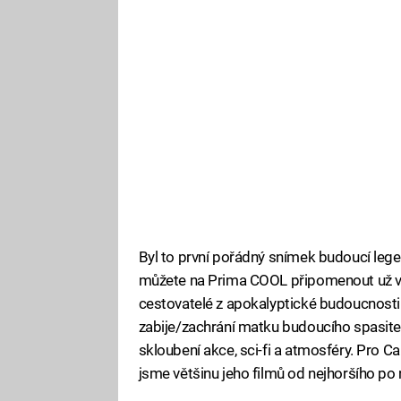
Byl to první pořádný snímek budoucí le
můžete na Prima COOL připomenout už v n
cestovatelé z apokalyptické budoucnosti 
zabije/zachrání matku budoucího spasitel
skloubení akce, sci-fi a atmosféry. Pro Ca
jsme většinu jeho filmů od nejhoršího po n