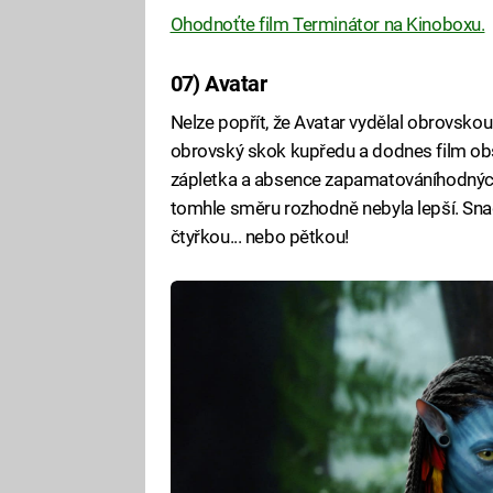
Ohodnoťte film Terminátor na Kinoboxu.
07) Avatar
Nelze popřít, že Avatar vydělal obrovsko
obrovský skok kupředu a dodnes film obsa
zápletka a absence zapamatováníhodných 
tomhle směru rozhodně nebyla lepší. Snad 
čtyřkou... nebo pětkou!