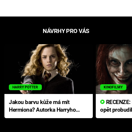
NÁVRHY PRO VÁS
HARRY POTTER
KINOFILMY
Jakou barvu kůže má mít
RECENZE: Smrtelné zlo se
Hermiona? Autorka Harryho
opět probudi
Pottera přišla s ráznou
přichází s n
odpovědí
hororovou n