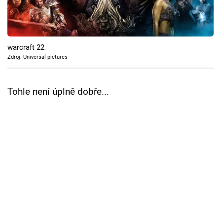
Cool Esport
Pořady
warcraft 22
TV Program
Zdroj: Universal pictures
Sledujte prima+
Tohle není úplně dobře...
Přihlášení
Sledujte nás