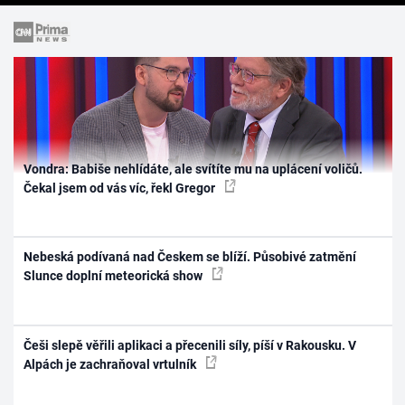
Vondra: Babiše nehlídáte, ale svítíte mu na uplácení voličů.
Čekal jsem od vás víc, řekl Gregor
Nebeská podívaná nad Českem se blíží. Působivé zatmění
Slunce doplní meteorická show
Češi slepě věřili aplikaci a přecenili síly, píší v Rakousku. V
Alpách je zachraňoval vrtulník