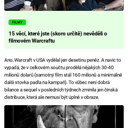
FILMY
15 věcí, které jste (skoro určitě) nevěděli o
filmovém Warcraftu
Ano, Warcraft v USA vydělal jen desetinu peněz. A navíc to
vypadá, že v celkovém součtu prodělá nějakých 30-40
milionů dolarů (samotný film stál 160 milionů a minimálně
další stovka padla na kampaň). To vůbec není dobrá
bilance a sequel v posledních týdnech zmínila jen čínská
distribuce, která ale nemusí být úplně v obraze.