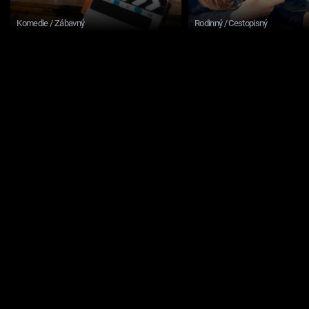
Komedie / Zábavný
Rodinný / Cestopisný