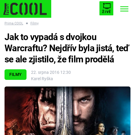
ŽIVĚ
Prima COOL
■
Filmy
STARHOUSE
BUFFY, PŘEMOŽITELKA UPÍRŮ
Trendy:
Jak to vypadá s dvojkou
ESCAPE
PLNEJ KOTEL
AVENGERS 5
Warcraftu? Nejdřív byla jistá, teď
se ale zjistilo, že film prodělá
22. srpna 2016 12:30
FILMY
Karel Ryška
Témata
Filmy
Seriály
Hry