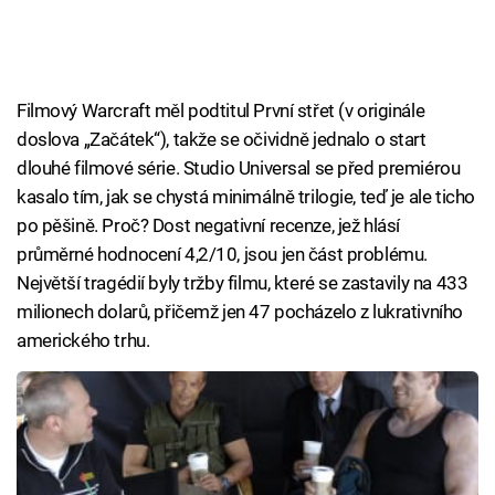
Filmový Warcraft měl podtitul První střet (v originále
doslova „Začátek“), takže se očividně jednalo o start
dlouhé filmové série. Studio Universal se před premiérou
kasalo tím, jak se chystá minimálně trilogie, teď je ale ticho
po pěšině. Proč? Dost negativní recenze, jež hlásí
průměrné hodnocení 4,2/10, jsou jen část problému.
Největší tragédií byly tržby filmu, které se zastavily na 433
milionech dolarů, přičemž jen 47 pocházelo z lukrativního
amerického trhu.