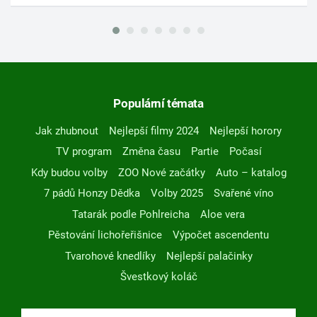
Populární témata
Jak zhubnout
Nejlepší filmy 2024
Nejlepší horory
TV program
Změna času
Partie
Počasí
Kdy budou volby
ZOO Nové začátky
Auto – katalog
7 pádů Honzy Dědka
Volby 2025
Svařené víno
Tatarák podle Pohlreicha
Aloe vera
Pěstování lichořeřišnice
Výpočet ascendentu
Tvarohové knedlíky
Nejlepší palačinky
Švestkový koláč