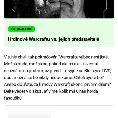
FOTOGALERIE
Hrdinové Warcraftu vs. jejich představitelé
V tuhle chvíli tak pokračování Warcraftu vůbec není jisté.
Možná bude, možná ne, pokud ale ho ale Universal
neoznámí na podzim, až první film vyjde na Blu-rayi a DVD,
dost možná se ho nikdy nedočkáme. Chtěli byste ho?
Anebo doufáte, že filmový Warcraft skončí prvním dílem?
Dejte vědět v diskuzi, ať víme, kolik má u nás horda
fanoušků!