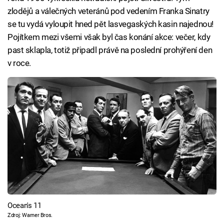
zlodějů a válečných veteránů pod vedením Franka Sinatry
se tu vydá vyloupit hned pět lasvegaských kasin najednou!
Pojítkem mezi všemi však byl čas konání akce: večer, kdy
past sklapla, totiž připadl právě na poslední prohýření den
v roce.
Ocean's 11
Zdroj: Warner Bros.