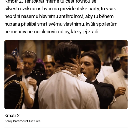
Kmotr 2. Tentokrát máme tu čest rovnou se
silvestrovskou oslavou na prezidentské párty, to však
nebrání našemu hlavnímu antihrdinovi, aby tu během
hubana přislíbil smrt svému vlastnímu, kvůli spoilerům
nejmenovanému členovi rodiny, který jej zradil…
Kmotr 2
Zdroj: Paramount Pictures