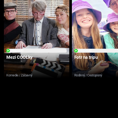
PŘEHRÁT
PŘEHRÁT
Mezi COOLky
Fotr na tripu
Komedie / Zábavný
Rodinný / Cestopisný