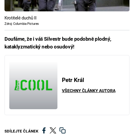
Krotitelé duchů II
Zdroj: Columbia Pictures
Doufáme, že i váš Silvestr bude podobně plodný,
kataklyzmatický nebo osudový!
Petr Král
VŠECHNY ČLÁNKY AUTORA
SDÍLEJTE ČLÁNEK