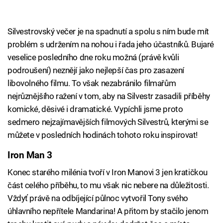
Silvestrovský večer je na spadnutí a spolu s ním bude mít
problém s udržením na nohou i řada jeho účastníků. Bujaré
veselice posledního dne roku možná (právě kvůli
podroušení) neznějí jako nejlepší čas pro zasazení
libovolného filmu. To však nezabránilo filmařům
nejrůznějšího ražení v tom, aby na Silvestr zasadili příběhy
komické, děsivé i dramatické. Vypíchli jsme proto
sedmero nejzajímavějších filmových Silvestrů, kterými se
můžete v posledních hodinách tohoto roku inspirovat!
Iron Man 3
Konec starého milénia tvoří v Iron Manovi 3 jen kratičkou
část celého příběhu, to mu však nic nebere na důležitosti.
Vždyť právě na odbíjející půlnoc vytvořil Tony svého
úhlavního nepřítele Mandarina! A přitom by stačilo jenom