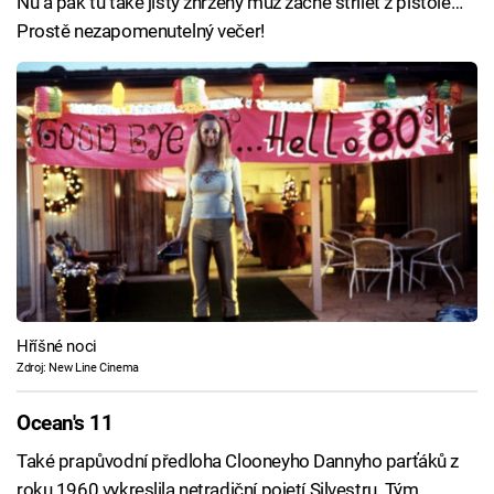
Nu a pak tu také jistý zhrzený muž začne střílet z pistole…
Prostě nezapomenutelný večer!
Hříšné noci
Zdroj: New Line Cinema
Ocean's 11
Také prapůvodní předloha Clooneyho Dannyho parťáků z
roku 1960 vykreslila netradiční pojetí Silvestru. Tým