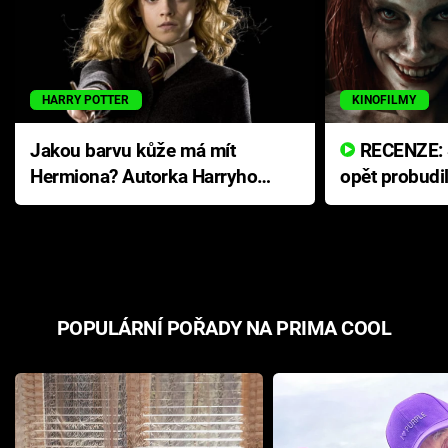
HARRY POTTER
KINOFILMY
Jakou barvu kůže má mít
RECENZE: Smrtelné zlo se
Hermiona? Autorka Harryho
opět probudi
Pottera přišla s ráznou
přichází s n
odpovědí
hororovou n
POPULÁRNÍ POŘADY NA PRIMA COOL