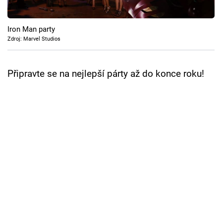
Cool Esport
Iron Man party
Pořady
Zdroj: Marvel Studios
TV Program
Připravte se na nejlepší párty až do konce roku!
Sledujte prima+
Přihlášení
Sledujte nás