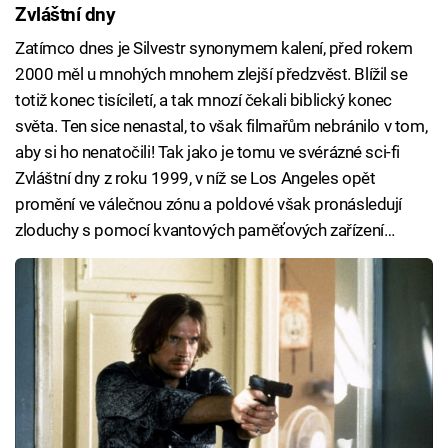
Zvláštní dny
Zatímco dnes je Silvestr synonymem kalení, před rokem
2000 měl u mnohých mnohem zlejší předzvěst. Blížil se
totiž konec tisíciletí, a tak mnozí čekali biblický konec
světa. Ten sice nenastal, to však filmařům nebránilo v tom,
aby si ho nenatočili! Tak jako je tomu ve svérázné sci-fi
Zvláštní dny z roku 1999, v níž se Los Angeles opět
promění ve válečnou zónu a poldové však pronásledují
zloduchy s pomocí kvantových paměťových zařízení…