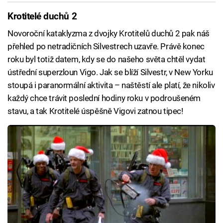
Krotitelé duchů 2
Novoroční kataklyzma z dvojky Krotitelů duchů 2 pak náš
přehled po netradičních Silvestrech uzavře. Právě konec
roku byl totiž datem, kdy se do našeho světa chtěl vydat
ústřední superzloun Vigo. Jak se blíží Silvestr, v New Yorku
stoupá i paranormální aktivita – naštěstí ale platí, že nikoliv
každý chce trávit poslední hodiny roku v podroušeném
stavu, a tak Krotitelé úspěšně Vigovi zatnou tipec!