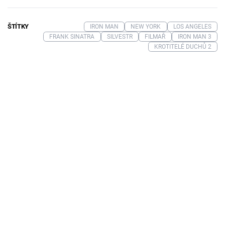
ŠTÍTKY
IRON MAN
NEW YORK
LOS ANGELES
FRANK SINATRA
SILVESTR
FILMAŘ
IRON MAN 3
KROTITELÉ DUCHŮ 2