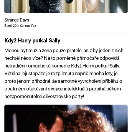
Strange Days
Zdroj: 20th Century Fox
Když Harry potkal Sally
Mohou být muž a žena pouze přátelé, aniž by jeden z nich
nechtěl něco více? Na to poměrně přímočaře odpovídá
netradiční romantická komedie Když Harry potkal Sally.
Většina její stopáže je rozpliznuta napříč mnoha lety, je
proto jenom příhodné, že samotné vyvrcholení příběhu o
opatrném oťukávání dvojice intelektuálů probíhá během
nezapomenutelné silvestrovské párty!