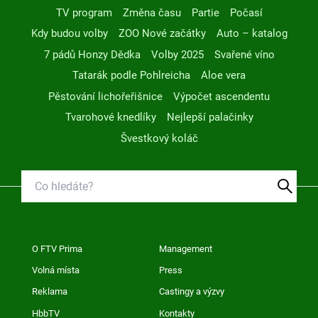
TV program
Změna času
Partie
Počasí
Kdy budou volby
ZOO Nové začátky
Auto – katalog
7 pádů Honzy Dědka
Volby 2025
Svařené víno
Tatarák podle Pohlreicha
Aloe vera
Pěstování lichořeřišnice
Výpočet ascendentu
Tvarohové knedlíky
Nejlepší palačinky
Švestkový koláč
O FTV Prima
Management
Volná místa
Press
Reklama
Castingy a výzvy
HbbTV
Kontakty