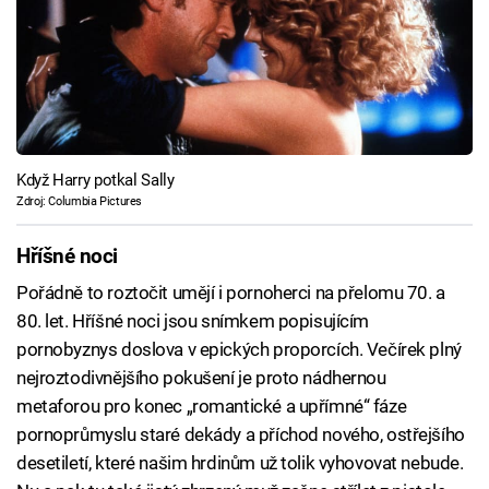
Když Harry potkal Sally
Zdroj: Columbia Pictures
Hříšné noci
Pořádně to roztočit umějí i pornoherci na přelomu 70. a
80. let. Hříšné noci jsou snímkem popisujícím
pornobyznys doslova v epických proporcích. Večírek plný
nejroztodivnějšího pokušení je proto nádhernou
metaforou pro konec „romantické a upřímné“ fáze
pornoprůmyslu staré dekády a příchod nového, ostřejšího
desetiletí, které našim hrdinům už tolik vyhovovat nebude.