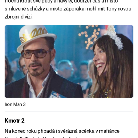
trochu krotit své pudy a návyky, dodržet čas a místo
smluvené schůzky a místo záporáka mohl mít Tony novou
zbrojní divizi!
Iron Man 3
Kmotr 2
Na konec roku připadá i svérázná scénka v mafiánce