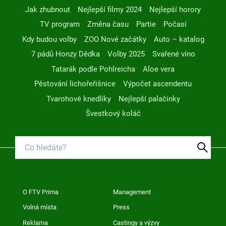
Jak zhubnout
Nejlepší filmy 2024
Nejlepší horory
TV program
Změna času
Partie
Počasí
Kdy budou volby
ZOO Nové začátky
Auto – katalog
7 pádů Honzy Dědka
Volby 2025
Svařené víno
Tatarák podle Pohlreicha
Aloe vera
Pěstování lichořeřišnice
Výpočet ascendentu
Tvarohové knedlíky
Nejlepší palačinky
Švestkový koláč
O FTV Prima
Management
Volná místa
Press
Reklama
Castingy a výzvy