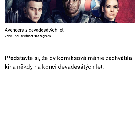
Cool Esport
Pořady
Avengers z devadesátých let
TV Program
Zdroj: houseofmat/Instagram
Sledujte prima+
Představte si, že by komiksová mánie zachvátila
kina někdy na konci devadesátých let.
Přihlášení
Sledujte nás