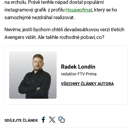
na vrcholu. Právě tenhle nápad dostal populární
instagramový grafik z profilu
Houseofmat
, který se ho
samozřejmě nezdráhal realizovat.
Nevíme, jestli bychom chtěli devadesátkovou verzi třetích
Avengers vidět. Ale takhle rozhodně pobaví, co?
Radek Londin
redaktor FTV Prima
VŠECHNY ČLÁNKY AUTORA
SDÍLEJTE ČLÁNEK