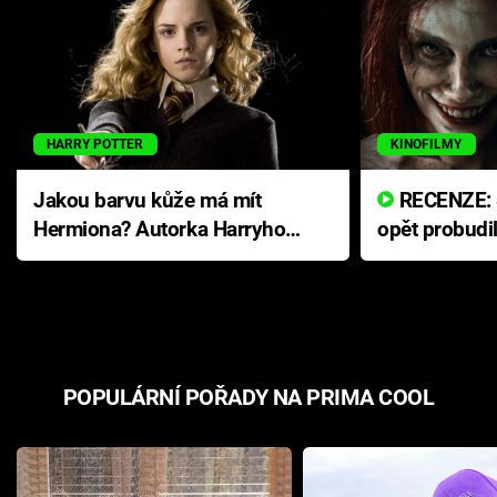
HARRY POTTER
KINOFILMY
Jakou barvu kůže má mít
RECENZE: Smrtelné zlo se
Hermiona? Autorka Harryho
opět probudi
Pottera přišla s ráznou
přichází s n
odpovědí
hororovou n
POPULÁRNÍ POŘADY NA PRIMA COOL