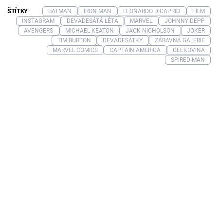
ŠTÍTKY
BATMAN
IRON MAN
LEONARDO DICAPRIO
FILM
INSTAGRAM
DEVADESÁTÁ LÉTA
MARVEL
JOHNNY DEPP
AVENGERS
MICHAEL KEATON
JACK NICHOLSON
JOKER
TIM BURTON
DEVADESÁTKY
ZÁBAVNÁ GALERIE
MARVEL COMICS
CAPTAIN AMERICA
GEEKOVINA
SPIRED-MAN