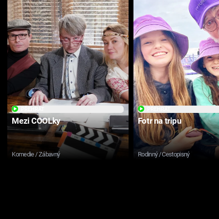
PŘEHRÁT
PŘEHRÁT
Mezi COOLky
Fotr na tripu
Komedie / Zábavný
Rodinný / Cestopisný