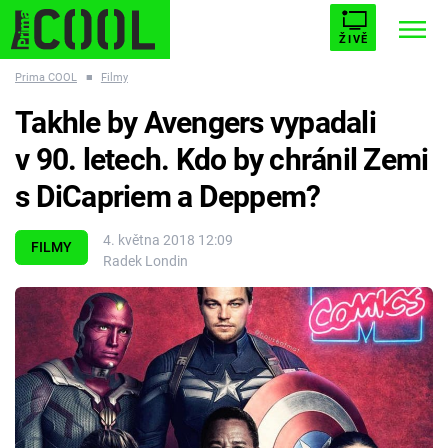
ŽIVĚ
Prima COOL
■
Filmy
STARHOUSE
BUFFY, PŘEMOŽITELKA UPÍRŮ
Trendy:
Takhle by Avengers vypadali
ESCAPE
PLNEJ KOTEL
AVENGERS 5
v 90. letech. Kdo by chránil Zemi
s DiCapriem a Deppem?
4. května 2018 12:09
FILMY
Radek Londin
Témata
Filmy
Seriály
Hry