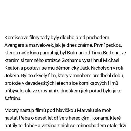
Komiksové filmy tady byly dlouho před příchodem
Avengers a marvelovek, jak je dnes známe. První peckou,
kterou naše kina pamatují, byl Batman od Tima Burtona, ve
kterém si temného strážce Gothamu vystřihnul Michael
Keaton a postavil se mu démonický Jack Nicholson v roli
Jokera. Byl to skvělý film, který v mnohém předběhl dobu,
protože v devadesátých letech sice komiksových filmů
přibývalo, ale ve srovnání s dneškem jich pořád bylo jako
šafránu.
Mocný nástup filmů pod hlavičkou Marvelu ale mohl
nastat třeba o deset let dříve s hereckými ikonami, které
patřily té době - a většina z nich se mimochodem stále drží