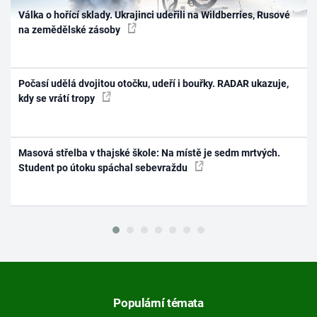
Válka o hořící sklady. Ukrajinci udeřili na Wildberries, Rusové
na zemědělské zásoby
Počasí udělá dvojitou otočku, udeří i bouřky. RADAR ukazuje,
kdy se vrátí tropy
Masová střelba v thajské škole: Na místě je sedm mrtvých.
Student po útoku spáchal sebevraždu
Populární témata