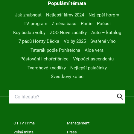
Populární témata
Jak zhubnout
Nejlepší filmy 2024
Nejlepší horory
TV program
Změna času
Partie
Počasí
Kdy budou volby
ZOO Nové začátky
Auto – katalog
7 pádů Honzy Dědka
Volby 2025
Svařené víno
Tatarák podle Pohlreicha
Aloe vera
Pěstování lichořeřišnice
Výpočet ascendentu
Tvarohové knedlíky
Nejlepší palačinky
Švestkový koláč
O FTV Prima
Management
Volná místa
Press