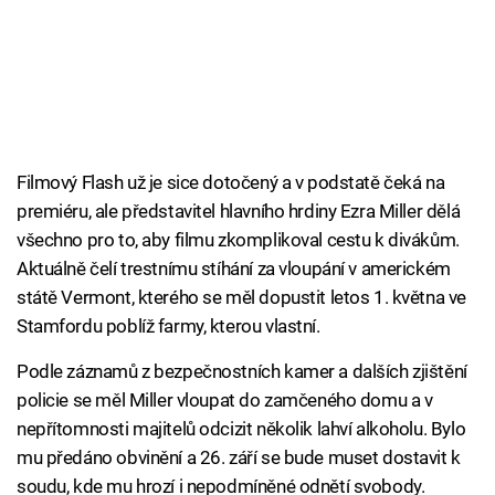
Filmový Flash už je sice dotočený a v podstatě čeká na
premiéru, ale představitel hlavního hrdiny Ezra Miller dělá
všechno pro to, aby filmu zkomplikoval cestu k divákům.
Aktuálně čelí trestnímu stíhání za vloupání v americkém
státě Vermont, kterého se měl dopustit letos 1. května ve
Stamfordu poblíž farmy, kterou vlastní.
Podle záznamů z bezpečnostních kamer a dalších zjištění
policie se měl Miller vloupat do zamčeného domu a v
nepřítomnosti majitelů odcizit několik lahví alkoholu. Bylo
mu předáno obvinění a 26. září se bude muset dostavit k
soudu, kde mu hrozí i nepodmíněné odnětí svobody.