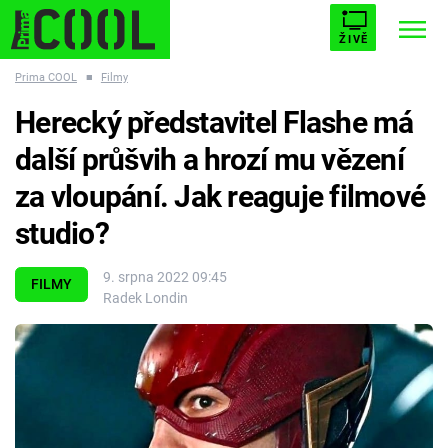
ŽIVĚ
Prima COOL
■
Filmy
STARHOUSE
BUFFY, PŘEMOŽITELKA UPÍRŮ
Trendy:
Herecký představitel Flashe má
ESCAPE
PLNEJ KOTEL
AVENGERS 5
další průšvih a hrozí mu vězení
za vloupání. Jak reaguje filmové
studio?
Témata
9. srpna 2022 09:45
FILMY
Radek Londin
Filmy
Seriály
Hry