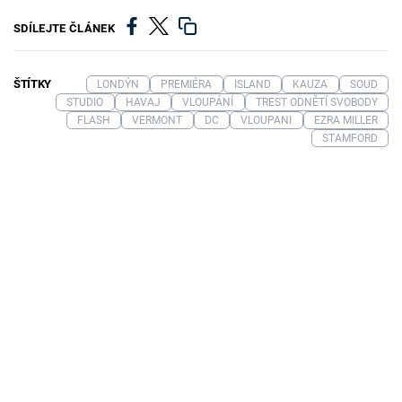
SDÍLEJTE ČLÁNEK
ŠTÍTKY
LONDÝN
PREMIÉRA
ISLAND
KAUZA
SOUD
STUDIO
HAVAJ
VLOUPÁNÍ
TREST ODNĚTÍ SVOBODY
FLASH
VERMONT
DC
VLOUPANI
EZRA MILLER
STAMFORD