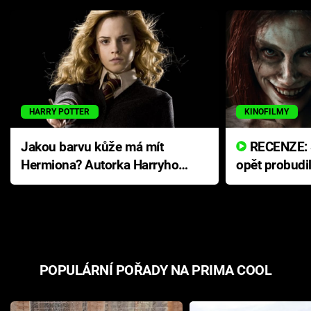
HARRY POTTER
KINOFILMY
Jakou barvu kůže má mít
RECENZE: Smrtelné zlo se
Hermiona? Autorka Harryho
opět probudi
Pottera přišla s ráznou
přichází s n
odpovědí
hororovou n
POPULÁRNÍ POŘADY NA PRIMA COOL