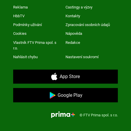
Reklama
Castingy a výzvy
HbbTV
Kontakty
Podmínky užívání
Zpracování osobních údajů
Cookies
Nápověda
Vlastník FTV Prima spol. s
Redakce
r.o.
Nahlásit chybu
Nastavení soukromí
App Store
Google Play
© FTV Prima spol. s r.o.