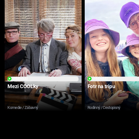
PŘEHRÁT
PŘEHRÁT
Mezi COOLky
Fotr na tripu
Komedie / Zábavný
Rodinný / Cestopisný