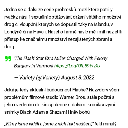
Jedná se o další ze série prohřešků, mezi které patřily
rvačky, násilí, sexuální obtěžování, držení většího množství
drog či vloupání, kterých se dopustil taky na Islandu, v
Londýně či na Havaji. Na jeho farmě navíc měli mít nezletíli
přístup ke značnému množství nezajištěných zbraní a
drog.
‘The Flash’ Star Ezra Miller Charged With Felony
Burglary in Vermont
https://t.co/OIL89YtyXx
— Variety (@Variety)
August 8, 2022
Jaká je tedy aktuální budoucnost Flashe? Nazvdory všem
problémům filmové studio Warner Bros. stále počítá s
jeho uvedením do kin společně s dalšími komiksovými
snímky Black Adam a Shazam! Hněv bohů.
„Filmy jsme viděli a jsme z nich fakt nadšení,“
řekl minulý