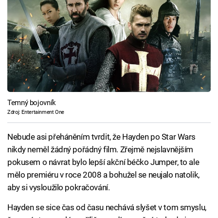
Temný bojovník
Zdroj: Entertainment One
Nebude asi přeháněním tvrdit, že Hayden po Star Wars
nikdy neměl žádný pořádný film. Zřejmě nejslavnějším
pokusem o návrat bylo lepší akční béčko Jumper, to ale
mělo premiéru v roce 2008 a bohužel se neujalo natolik,
aby si vysloužilo pokračování.
Hayden se sice čas od času nechává slyšet v tom smyslu,