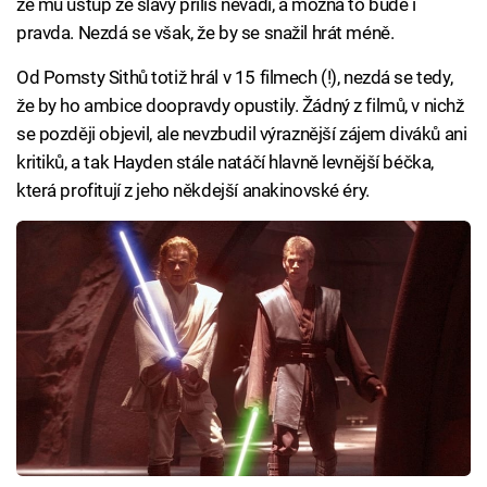
že mu ústup ze slávy příliš nevadí, a možná to bude i
pravda. Nezdá se však, že by se snažil hrát méně.
Od Pomsty Sithů totiž hrál v 15 filmech (!), nezdá se tedy,
že by ho ambice doopravdy opustily. Žádný z filmů, v nichž
se později objevil, ale nevzbudil výraznější zájem diváků ani
kritiků, a tak Hayden stále natáčí hlavně levnější béčka,
která profitují z jeho někdejší anakinovské éry.