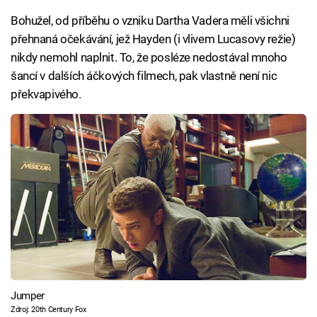
Bohužel, od příběhu o vzniku Dartha Vadera měli všichni
přehnaná očekávání, jež Hayden (i vlivem Lucasovy režie)
nikdy nemohl naplnit. To, že posléze nedostával mnoho
šancí v dalších áčkových filmech, pak vlastně není nic
překvapivého.
Jumper
Zdroj: 20th Century Fox