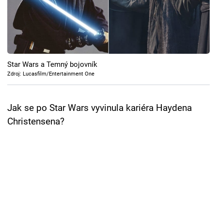
Cool Esport
Pořady
TV Program
Star Wars a Temný bojovník
Zdroj: Lucasfilm/Entertainment One
Sledujte prima+
Jak se po Star Wars vyvinula kariéra Haydena
Přihlášení
Christensena?
Sledujte nás