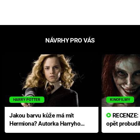
NÁVRHY PRO VÁS
HARRY POTTER
KINOFILMY
Jakou barvu kůže má mít
RECENZE: Smrtelné zlo se
Hermiona? Autorka Harryho
opět probudi
Pottera přišla s ráznou
přichází s n