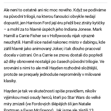
Ale není to ostatně ani nic moc nového. Když se podíváme
na původní trilogii, na kterou fanoušci obvykle nedají
dopustit, jen Harrison Ford její éru přežil bez ztráty kytičky
– a mohl za to hlavně úspěch jeho Indiana Jonese. Mark
Hamill a Carrie Fisher se v Hollywoodu nijak výrazně
neuchytili. Hamill sice našel nakonec místo v dabingu, kde
zářil hlavně jako animovaný Joker, i tak dlouho pracoval
docela v ústraní. On a Carrie se znovu dostali do popředí
až díky obnovené nostalgii po časech původní trilogie. Ve
srovnání s nimi to ale měl Hayden rozhodně složitější,
protože se prequely jednoduše neproměnily v milované
klasiky.
Hayden je tak ve skutečnosti spíše pravidlem, nikoliv
výjimkou mezi osudy herců, kteří po Star Wars do velké
míry zmizeli (ve Fordových šlépějích šli jen Natalie
Portman a Ewan McGregor). Jak jsme ale zjistili 13.