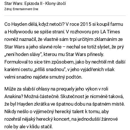
Star Wars: Epizoda II - Klony útočí
Zdroj: Entertainment One
Co Hayden dělá, když netočí? V roce 2015 si koupil farmu
a Hollywoodu se spíše straní. V rozhovoru pro LA Times
rovněž naznačil, že vlastně sám trpí určitým zklamáním ze
Star Wars a jeho slavné role – nechal se totiž slyšet, že prý
„není hoden slávy“, kterou mu Star Wars přinesly.
Formuloval to sice tím způsobem, jako by nechtěl mít další
kariérní cestu „příliš snadnou“, v jeho vyjádřeních však
velmi snadno najdete smutný podtón.
Může za slabší ohlasy na prequely jeho výkon v roli
Anakina? Možná částečně. Skutečnost je nicméně taková,
že byl Hayden zkrátka ve špatnou dobu na špatném místě.
Nikdy nešlo o výjimečný herecký talent k tomu, aby
rozehrál nějaký herecký koncert, na jednodušší žánrové
role by ale v klidu stačil.