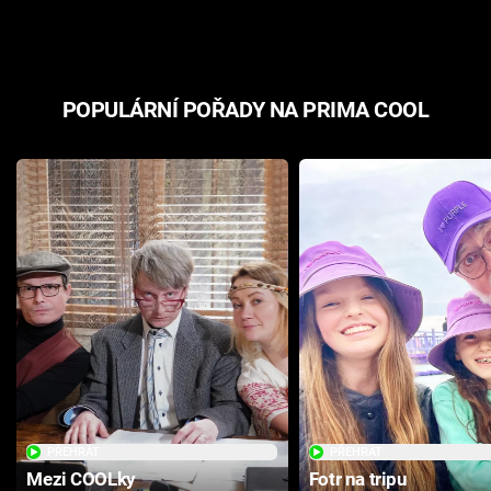
odpovědí
hororovou n
POPULÁRNÍ POŘADY NA PRIMA COOL
PŘEHRÁT
PŘEHRÁT
Mezi COOLky
Fotr na tripu