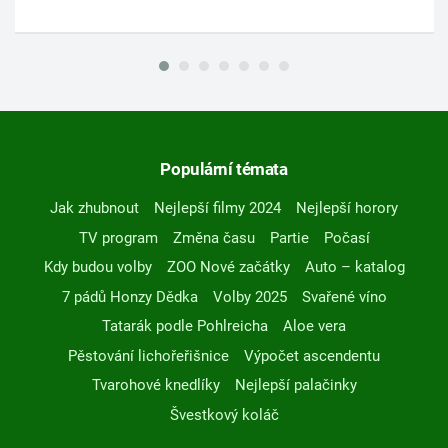
Populární témata
Jak zhubnout
Nejlepší filmy 2024
Nejlepší horory
TV program
Změna času
Partie
Počasí
Kdy budou volby
ZOO Nové začátky
Auto – katalog
7 pádů Honzy Dědka
Volby 2025
Svařené víno
Tatarák podle Pohlreicha
Aloe vera
Pěstování lichořeřišnice
Výpočet ascendentu
Tvarohové knedlíky
Nejlepší palačinky
Švestkový koláč