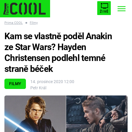
ŽIVĚ
Prima COOL
■
Filmy
STARHOUSE
BUFFY, PŘEMOŽITELKA UPÍRŮ
Trendy:
Kam se vlastně poděl Anakin
ESCAPE
PLNEJ KOTEL
AVENGERS 5
ze Star Wars? Hayden
Christensen podlehl temné
straně béček
Témata
14. prosince 2020 12:00
FILMY
Petr Král
Filmy
Seriály
Hry