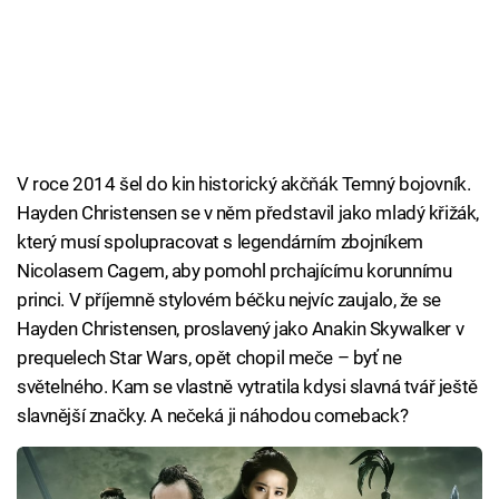
V roce 2014 šel do kin historický akčňák Temný bojovník.
Hayden Christensen se v něm představil jako mladý křižák,
který musí spolupracovat s legendárním zbojníkem
Nicolasem Cagem, aby pomohl prchajícímu korunnímu
princi. V příjemně stylovém béčku nejvíc zaujalo, že se
Hayden Christensen, proslavený jako Anakin Skywalker v
prequelech Star Wars, opět chopil meče – byť ne
světelného. Kam se vlastně vytratila kdysi slavná tvář ještě
slavnější značky. A nečeká ji náhodou comeback?