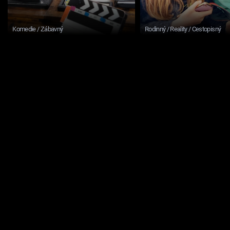
Komedie / Zábavný
Rodinný / Reality / Cestopisný