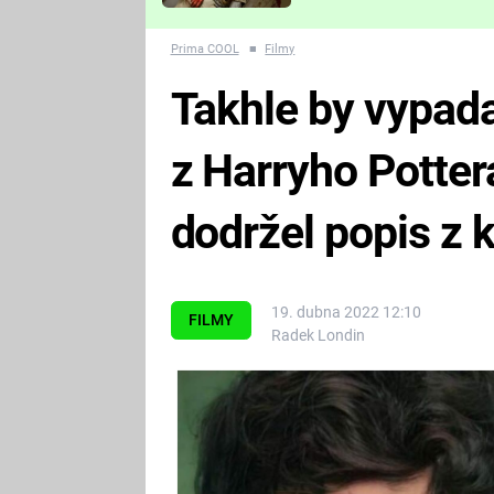
Které děsivé pecky vám
nejvíc zvednou tep?
Prima COOL
■
Filmy
Takhle by vypad
z Harryho Potter
dodržel popis z 
19. dubna 2022 12:10
FILMY
Radek Londin