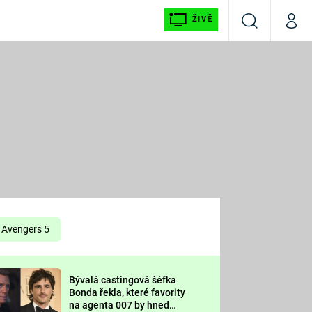
ŽIVĚ
Vyhledávání
Můj p
Prima+
É
CNN Prima NEWS
E
Prima FRESH
ŠÍ
Prima LIVING
E
Prima Ženy
Avengers 5
Prima LAJK
Bývalá castingová šéfka
OOL
Bonda řekla, které favority
Sledujte nás
na agenta 007 by hned