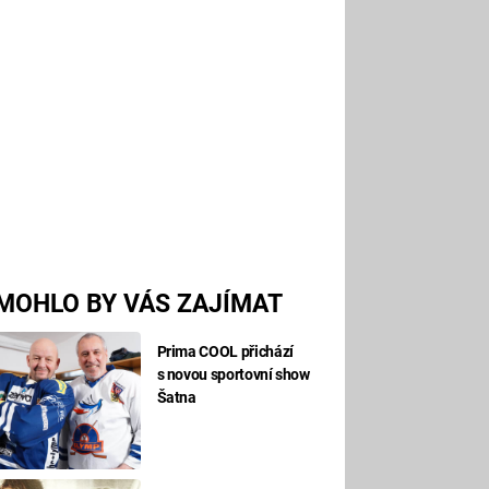
MOHLO BY VÁS ZAJÍMAT
Prima COOL přichází
s novou sportovní show
Šatna