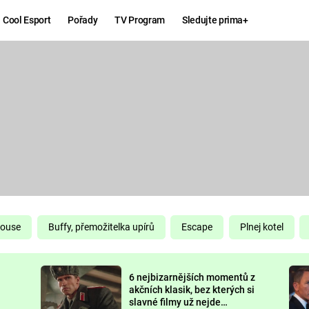
Cool Esport
Pořady
TV Program
Sledujte prima+
Hry
Zábava
MAFIA
ZÁBAVN
GALERI
GTA 6
NEJLEP
KINGDOM
KOMEDI
COME:
DELIVERANCE
CHUCK
House
Buffy, přemožitelka upírů
Escape
Plnej kotel
NORRIS
ESPORT
6 nejbizarnějších momentů z
DEADP
akčních klasik, bez kterých si
slavné filmy už nejde