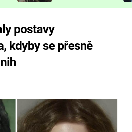
představit
aly postavy
a, kdyby se přesně
knih