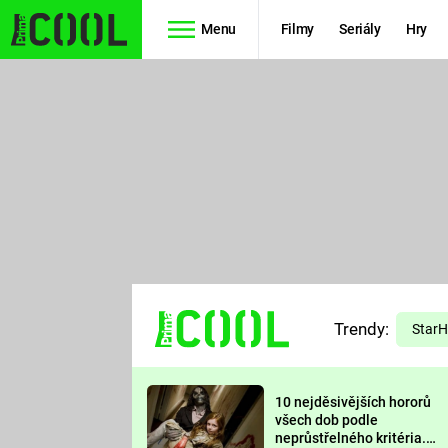
Menu
Filmy
Seriály
Hry
Seriály
Filmy
SIMPSONOVI
STAR WARS
HVĚZDNÁ
AVENGERS
BRÁNA
RYCHLE A
TEORIE
ZBĚSILE 10
Trendy:
VELKÉHO
Star
PREDÁTOR
TŘESKU
10 nejděsivějších hororů
FUTURAMA
všech dob podle
neprůstřelného kritéria.