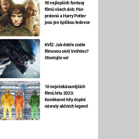
50 nejlepších fantasy
filmů všech dob: Pán
prstenů a Harry Potter
jsou jen špičkou ledovce
KVÍZ: Jak dobře znáte
filmovou sérii Vetřelec?
Otestujte se!
10 nejočekávanějších
filmů léta 2023:
Komiksové hity doplní
návraty akčních legend