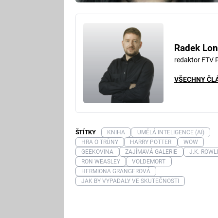
Radek Lon
redaktor FTV 
VŠECHNY ČL
ŠTÍTKY
KNIHA
UMĚLÁ INTELIGENCE (AI)
HRA O TRŮNY
HARRY POTTER
WOW
GEEKOVINA
ZAJÍMAVÁ GALERIE
J.K. ROWL
RON WEASLEY
VOLDEMORT
HERMIONA GRANGEROVÁ
JAK BY VYPADALY VE SKUTEČNOSTI