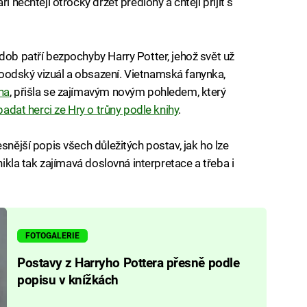
i nechtějí otrocky držet předlohy a chtějí přijít s
dob patří bezpochyby Harry Potter, jehož svět už
oodský vizuál a obsazení. Vietnamská fanynka,
na
, přišla se zajímavým novým pohledem, který
ypadat herci ze Hry o trůny podle knihy
.
snější popis všech důležitých postav, jak ho lze
nikla tak zajímavá doslovná interpretace a třeba i
FOTOGALERIE
Postavy z Harryho Pottera přesně podle
popisu v knížkách