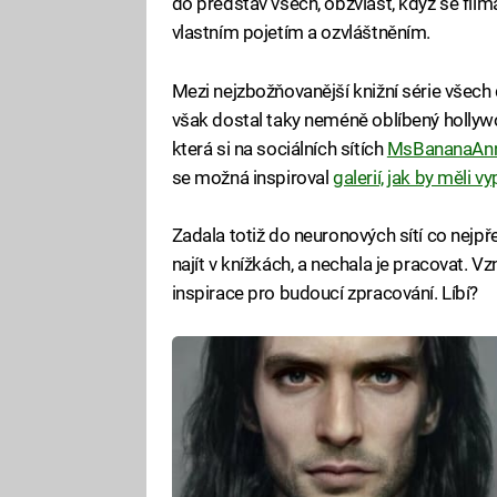
do představ všech, obzvlášť, když se filmař
vlastním pojetím a ozvláštněním.
Mezi nejzbožňovanější knižní série všech 
však dostal taky neméně oblíbený hollyw
která si na sociálních sítích
MsBananaAn
se možná inspiroval
galerií, jak by měli v
Zadala totiž do neuronových sítí co nejpře
najít v knížkách, a nechala je pracovat. Vz
inspirace pro budoucí zpracování. Líbí?