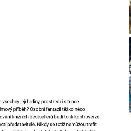
 všechny její hrdiny, prostředí i situace
í filmový příběh? Osobní fantazii těžko něco
ování knižních bestsellerů budí tolik kontroverze
čtí představitelé. Nikdy se totiž nemůžou trefit