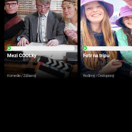
PŘEHRÁT
PŘEHRÁT
Mezi COOLky
Fotr na tripu
Komedie / Zábavný
Rodinný / Cestopisný