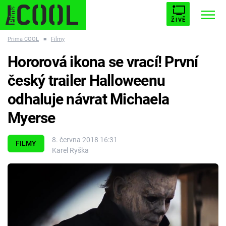
ŽIVĚ
Prima COOL
■
Filmy
STARHOUSE
BUFFY, PŘEMOŽITELKA UPÍRŮ
Trendy:
Hororová ikona se vrací! První
ESCAPE
PLNEJ KOTEL
AVENGERS 5
český trailer Halloweenu
odhaluje návrat Michaela
Myerse
Témata
8. června 2018 16:31
FILMY
Karel Ryška
Filmy
Seriály
Hry