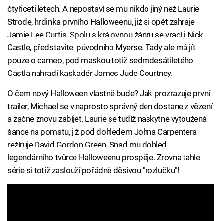
čtyřiceti letech. A nepostaví se mu nikdo jiný než Laurie
Strode, hrdinka prvního Halloweenu, již si opět zahraje
Jamie Lee Curtis. Spolu s královnou žánru se vrací i Nick
Castle, představitel původního Myerse. Tady ale má jít
pouze o cameo, pod maskou totiž sedmdesátiletého
Castla nahradí kaskadér James Jude Courtney.
O čem nový Halloween vlastně bude? Jak prozrazuje první
trailer, Michael se v naprosto správný den dostane z vězení
a začne znovu zabíjet. Laurie se tudíž naskytne vytoužená
šance na pomstu, již pod dohledem Johna Carpentera
režíruje David Gordon Green. Snad mu dohled
legendárního tvůrce Halloweenu prospěje. Zrovna tahle
série si totiž zaslouží pořádně děsivou "rozlučku"!