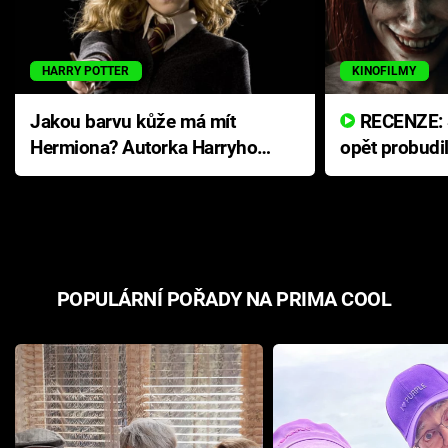
HARRY POTTER
KINOFILMY
Jakou barvu kůže má mít
RECENZE: Smrtelné zlo se
Hermiona? Autorka Harryho
opět probudi
Pottera přišla s ráznou
přichází s n
odpovědí
hororovou n
POPULÁRNÍ POŘADY NA PRIMA COOL