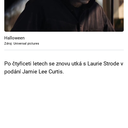
Cool Esport
Pořady
TV Program
Halloween
Zdroj: Universal pictures
Sledujte prima+
Po čtyřiceti letech se znovu utká s Laurie Strode v
Přihlášení
podání Jamie Lee Curtis.
Sledujte nás