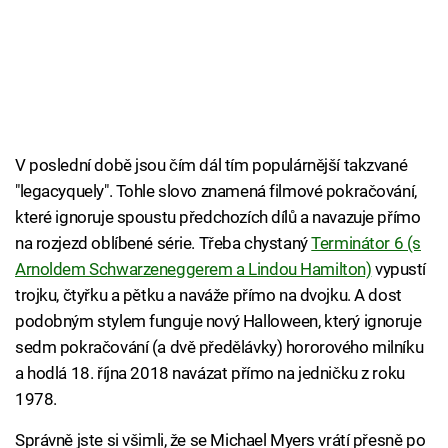
V poslední době jsou čím dál tím populárnější takzvané
"legacyquely". Tohle slovo znamená filmové pokračování,
které ignoruje spoustu předchozích dílů a navazuje přímo
na rozjezd oblíbené série. Třeba chystaný
Terminátor 6 (s
Arnoldem Schwarzeneggerem a Lindou Hamilton)
vypustí
trojku, čtyřku a pětku a naváže přímo na dvojku. A dost
podobným stylem funguje nový Halloween, který ignoruje
sedm pokračování (a dvě předělávky) hororového milníku
a hodlá 18. října 2018 navázat přímo na jedničku z roku
1978.
Správně jste si všimli, že se Michael Myers vrátí přesně po