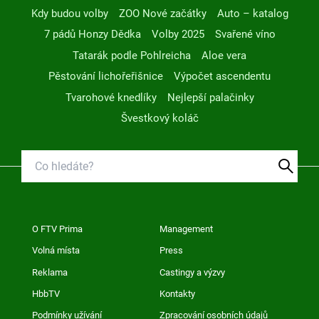
Kdy budou volby
ZOO Nové začátky
Auto – katalog
7 pádů Honzy Dědka
Volby 2025
Svařené víno
Tatarák podle Pohlreicha
Aloe vera
Pěstování lichořeřišnice
Výpočet ascendentu
Tvarohové knedlíky
Nejlepší palačinky
Švestkový koláč
O FTV Prima
Management
Volná místa
Press
Reklama
Castingy a výzvy
HbbTV
Kontakty
Podmínky užívání
Zpracování osobních údajů