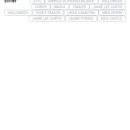
ŠTÍTKY
STYL
ARNOLD SCHWARZENEGGER
HALLOWEEN
HOROR
MASKA
TRAILER
JAMIE LEE CURTIS
HALLOWEEN
ČESKÝ TRAILER
LINDA HAMILTON
MIKE MYERS
JAMIE LEE CURTIS
LAURIE STRODE
NICK CASTLE