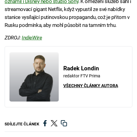
oznámil i Disney nebo studio Sony
. K omezení služeb sáhl i
streamovací gigant Netflix, když vypustil ze své nabídky
stanice vysílající putinovskou propagandu, což je přitom v
Rusku podmínka, aby mohl působit na tamním trhu.
ZDROJ:
IndieWire
Radek Londin
redaktor FTV Prima
VŠECHNY ČLÁNKY AUTORA
SDÍLEJTE ČLÁNEK