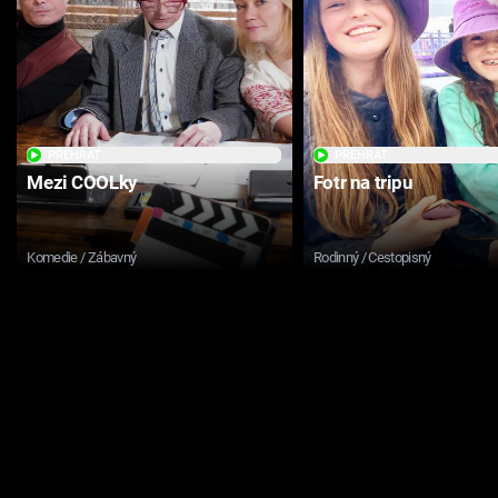
PŘEHRÁT
PŘEHRÁT
Mezi COOLky
Fotr na tripu
Komedie / Zábavný
Rodinný / Cestopisný