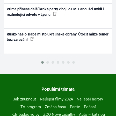
Prima přinese další krok Sparty v boji o LM. Fanoušci uvidí i
rozhodující odvetu v Lyonu
Rusko našlo slabé místo ukrajinské obrany. Útočit může téměř
bez varování
Populární témata
Jak zhubnout
Nejlepší filmy 2024
Nejlepší horory
TV program
Změna času
Partie
Počasí
Kdy budou volby
ZOO Nové začátky
Auto – katalog