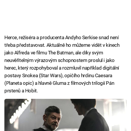
Herce, režiséra a producenta Andyho Serkise snad není
třeba představovat. Aktuálně ho můžeme vidět v kinech
jako Alfreda ve filmu The Batman, ale díky svým
neuvěřitelným výrazovým schopnostem proslul i jako
herec, který rozpohyboval a rozmluvil například digitální
postavy Snokea (Star Wars), opičího hrdinu Caesara
(Planeta opic) a hlavně Gluma z filmových trilogií Pán
prstenů a Hobit.