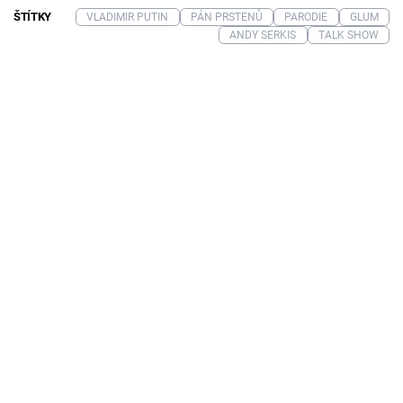
ŠTÍTKY
VLADIMIR PUTIN
PÁN PRSTENŮ
PARODIE
GLUM
ANDY SERKIS
TALK SHOW