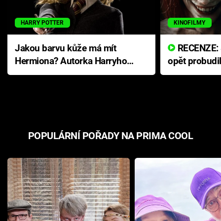
HARRY POTTER
KINOFILMY
Jakou barvu kůže má mít
RECENZE: Smrtelné zlo se
Hermiona? Autorka Harryho
opět probudi
Pottera přišla s ráznou
přichází s n
odpovědí
hororovou n
POPULÁRNÍ POŘADY NA PRIMA COOL