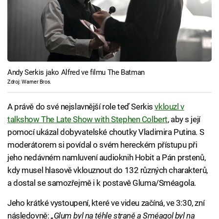
Andy Serkis jako Alfred ve filmu The Batman
Zdroj: Warner Bros.
A právě do své nejslavnější role teď Serkis
vklouzl v
talkshow The Late Show with Stephen Colbert
, aby s její
pomocí ukázal dobyvatelské choutky Vladimira Putina. S
moderátorem si povídal o svém hereckém přístupu při
jeho nedávném namluvení audioknih Hobit a Pán prstenů,
kdy musel hlasově vklouznout do 132 různých charakterů,
a dostal se samozřejmě i k postavě Gluma/Sméagola.
Jeho krátké vystoupení, které ve videu začíná, ve 3:30, zní
následovně:
„Glum byl na téhle straně a Sméagol byl na