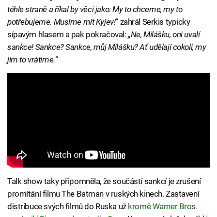
téhle straně a říkal by věci jako: My to chceme, my to
potřebujeme. Musíme mít Kyjev!
“ zahrál Serkis typicky
sípavým hlasem a pak pokračoval:
„Ne, Milášku, oni uvalí
sankce! Sankce? Sankce, můj Milášku? Ať udělají cokoli, my
jim to vrátíme.
“
Talk show taky připomněla, že součástí sankcí je zrušení
promítání filmu The Batman v ruských kinech. Zastavení
distribuce svých filmů do Ruska už
kromě Warner Bros.