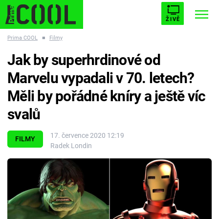
ŽIVĚ
Prima COOL
■
Filmy
STARHOUSE
BUFFY, PŘEMOŽITELKA UPÍRŮ
Trendy:
Jak by superhrdinové od
ESCAPE
PLNEJ KOTEL
AVENGERS 5
Marvelu vypadali v 70. letech?
Měli by pořádné kníry a ještě víc
svalů
Témata
17. července 2020 12:19
FILMY
Radek Londin
Filmy
Seriály
Hry