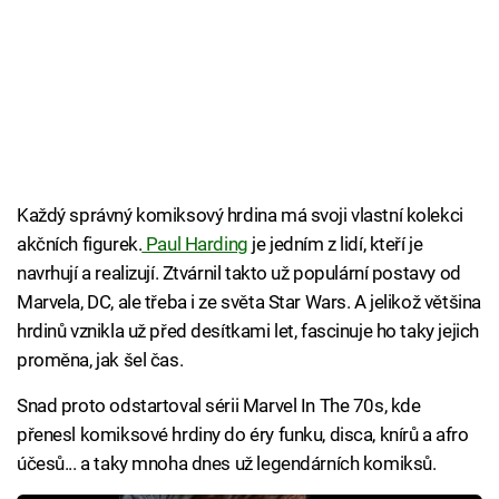
Každý správný komiksový hrdina má svoji vlastní kolekci
akčních figurek.
Paul Harding
je jedním z lidí, kteří je
navrhují a realizují. Ztvárnil takto už populární postavy od
Marvela, DC, ale třeba i ze světa Star Wars. A jelikož většina
hrdinů vznikla už před desítkami let, fascinuje ho taky jejich
proměna, jak šel čas.
Snad proto odstartoval sérii Marvel In The 70s, kde
přenesl komiksové hrdiny do éry funku, disca, knírů a afro
účesů... a taky mnoha dnes už legendárních komiksů.