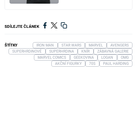
SDÍLEJTE ČLÁNEK
ŠTÍTKY
IRON MAN
STAR WARS
MARVEL
AVENGERS
SUPERHRDINOVÉ
SUPERHRDINA
KNÍR
ZÁBAVNÁ GALERIE
MARVEL COMICS
GEEKOVINA
LOGAN
OMG
AKČNÍ FIGURKY
70S
PAUL HARDING