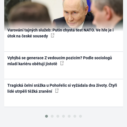
Varování tajných služeb: Putin chystá test NATO. Ve hře je i
útok na české sousedy
Vyhýbá se generace Z vedoucím pozicím? Podle sociologů
mladí kariéru obětují jistotě
Tragická čelní srážka u Pohořelic si vyžádala dva životy. Čtyři
lidé utrpěli těžká zranění