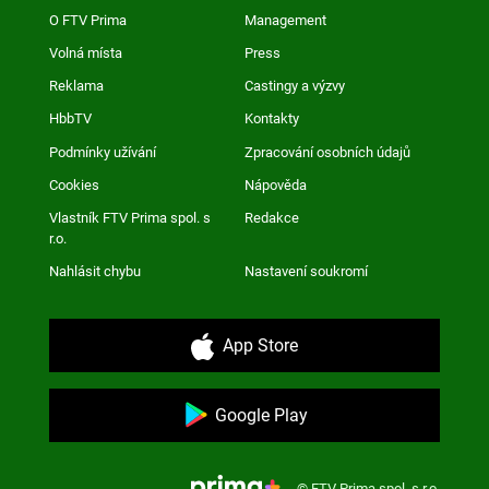
O FTV Prima
Management
Volná místa
Press
Reklama
Castingy a výzvy
HbbTV
Kontakty
Podmínky užívání
Zpracování osobních údajů
Cookies
Nápověda
Vlastník FTV Prima spol. s
Redakce
r.o.
Nahlásit chybu
Nastavení soukromí
App Store
Google Play
© FTV Prima spol. s r.o.