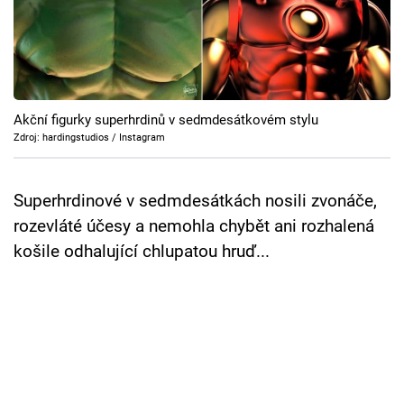
Cool Esport
Pořady
TV Program
Akční figurky superhrdinů v sedmdesátkovém stylu
Zdroj: hardingstudios / Instagram
Sledujte prima+
Superhrdinové v sedmdesátkách nosili zvonáče,
Přihlášení
rozevláté účesy a nemohla chybět ani rozhalená
košile odhalující chlupatou hruď...
Sledujte nás