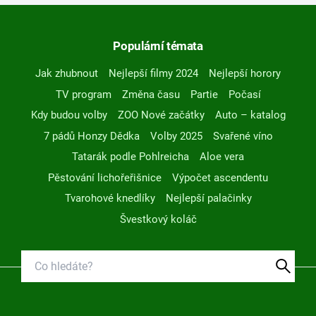
Populární témata
Jak zhubnout
Nejlepší filmy 2024
Nejlepší horory
TV program
Změna času
Partie
Počasí
Kdy budou volby
ZOO Nové začátky
Auto – katalog
7 pádů Honzy Dědka
Volby 2025
Svařené víno
Tatarák podle Pohlreicha
Aloe vera
Pěstování lichořeřišnice
Výpočet ascendentu
Tvarohové knedlíky
Nejlepší palačinky
Švestkový koláč