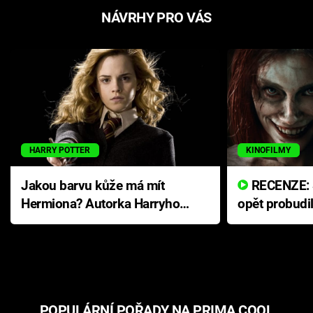
NÁVRHY PRO VÁS
HARRY POTTER
KINOFILMY
Jakou barvu kůže má mít
RECENZE: Smrtelné zlo se
Hermiona? Autorka Harryho
opět probudi
Pottera přišla s ráznou
přichází s n
odpovědí
hororovou n
POPULÁRNÍ POŘADY NA PRIMA COOL