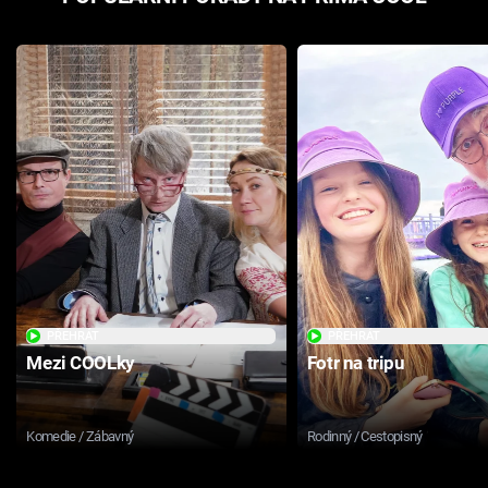
PŘEHRÁT
PŘEHRÁT
Mezi COOLky
Fotr na tripu
Komedie / Zábavný
Rodinný / Cestopisný