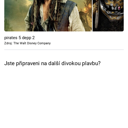
Cool Esport
Pořady
TV Program
pirates 5 depp 2
Zdroj: The Walt Disney Company
Sledujte prima+
Jste připraveni na další divokou plavbu?
Přihlášení
Sledujte nás