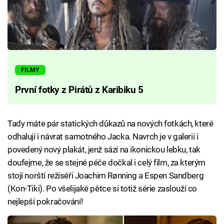
FILMY
První fotky z Pirátů z Karibiku 5
Tady máte pár statických důkazů na nových fotkách, které
odhalují i návrat samotného Jacka. Navrch je v galerii i
povedený nový plakát, jenž sází na ikonickou lebku, tak
doufejme, že se stejné péče dočkal i celý film, za kterým
stojí norští režiséři Joachim Rønning a Espen Sandberg
(Kon-Tiki). Po všelijaké pětce si totiž série zaslouží co
nejlepší pokračování!