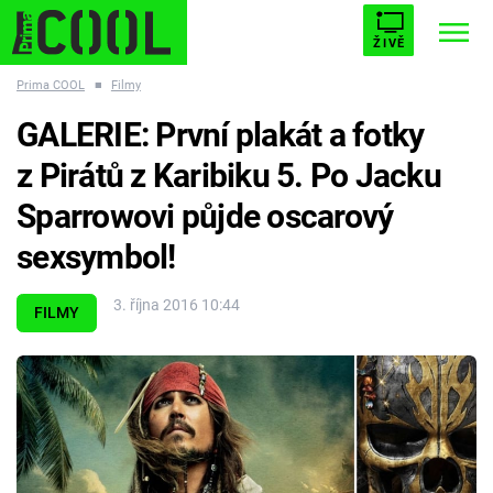
ŽIVĚ
Prima COOL
■
Filmy
STARHOUSE
BUFFY, PŘEMOŽITELKA UPÍRŮ
Trendy:
GALERIE: První plakát a fotky
ESCAPE
PLNEJ KOTEL
AVENGERS 5
z Pirátů z Karibiku 5. Po Jacku
Sparrowovi půjde oscarový
sexsymbol!
Témata
3. října 2016 10:44
FILMY
Filmy
Seriály
Hry