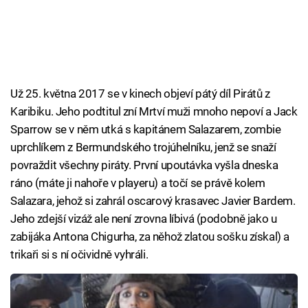
Už 25. května 2017 se v kinech objeví pátý díl Pirátů z
Karibiku. Jeho podtitul zní Mrtví muži mnoho nepoví a Jack
Sparrow se v něm utká s kapitánem Salazarem, zombie
uprchlíkem z Bermundského trojúhelníku, jenž se snaží
povraždit všechny piráty. První upoutávka vyšla dneska
ráno (máte ji nahoře v playeru) a točí se právě kolem
Salazara, jehož si zahrál oscarový krasavec Javier Bardem.
Jeho zdejší vizáž ale není zrovna líbivá (podobně jako u
zabijáka Antona Chigurha, za něhož zlatou sošku získal) a
trikaři si s ní očividně vyhráli.