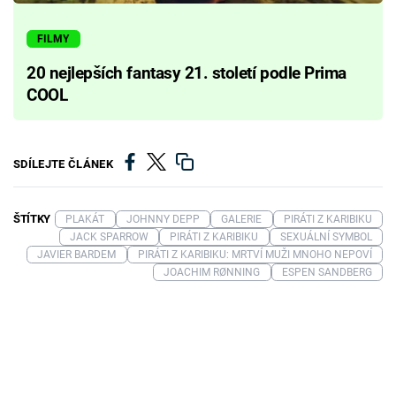
FILMY
20 nejlepších fantasy 21. století podle Prima
COOL
SDÍLEJTE ČLÁNEK
ŠTÍTKY
PLAKÁT
JOHNNY DEPP
GALERIE
PIRÁTI Z KARIBIKU
JACK SPARROW
PIRÁTI Z KARIBIKU
SEXUÁLNÍ SYMBOL
JAVIER BARDEM
PIRÁTI Z KARIBIKU: MRTVÍ MUŽI MNOHO NEPOVÍ
JOACHIM RØNNING
ESPEN SANDBERG