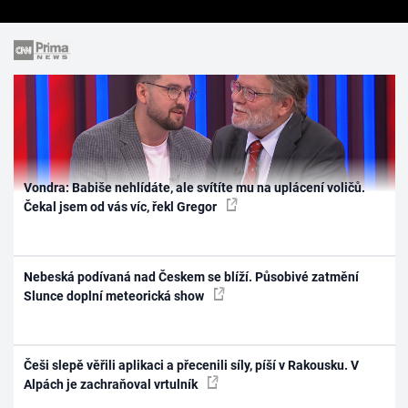
Vondra: Babiše nehlídáte, ale svítíte mu na uplácení voličů.
Čekal jsem od vás víc, řekl Gregor
Nebeská podívaná nad Českem se blíží. Působivé zatmění
Slunce doplní meteorická show
Češi slepě věřili aplikaci a přecenili síly, píší v Rakousku. V
Alpách je zachraňoval vrtulník