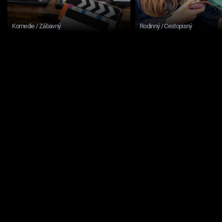
Komedie / Zábavný
Rodinný / Cestopisný