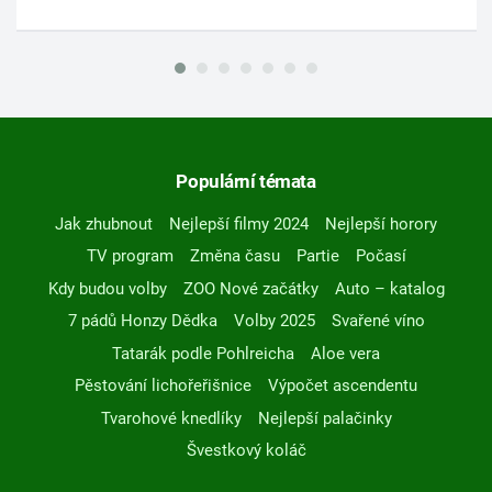
Populární témata
Jak zhubnout
Nejlepší filmy 2024
Nejlepší horory
TV program
Změna času
Partie
Počasí
Kdy budou volby
ZOO Nové začátky
Auto – katalog
7 pádů Honzy Dědka
Volby 2025
Svařené víno
Tatarák podle Pohlreicha
Aloe vera
Pěstování lichořeřišnice
Výpočet ascendentu
Tvarohové knedlíky
Nejlepší palačinky
Švestkový koláč