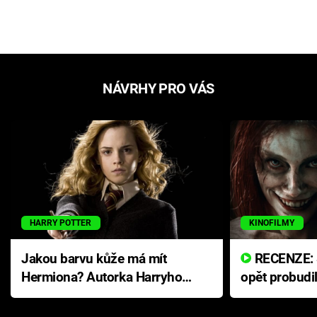
NÁVRHY PRO VÁS
HARRY POTTER
KINOFILMY
Jakou barvu kůže má mít
RECENZE: Smrtelné zlo se
Hermiona? Autorka Harryho
opět probudi
Pottera přišla s ráznou
přichází s n
odpovědí
hororovou n