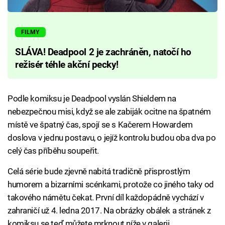
FILMY
SLÁVA! Deadpool 2 je zachráněn, natočí ho
režisér téhle akční pecky!
Podle komiksu je Deadpool vyslán Shieldem na
nebezpečnou misi, když se ale zabiják ocitne na špatném
místě ve špatný čas, spojí se s Kačerem Howardem
doslova v jednu postavu, o jejíž kontrolu budou oba dva po
celý čas příběhu soupeřit.
Celá série bude zjevně nabitá tradičně přisprostlým
humorem a bizarními scénkami, protože co jiného taky od
takového námětu čekat. První díl každopádně vychází v
zahraničí už 4. ledna 2017. Na obrázky obálek a stránek z
komiksu se teď můžete mrknout níže v galerii.