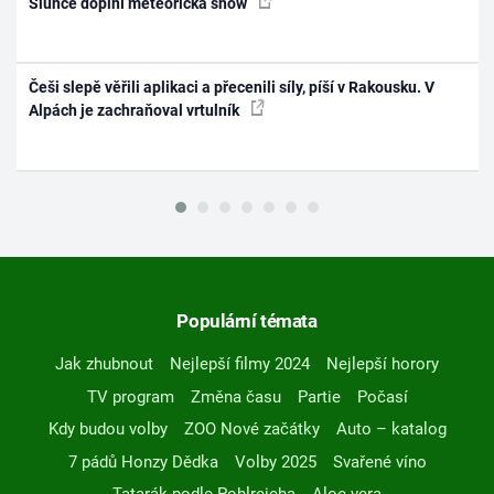
Slunce doplní meteorická show
Češi slepě věřili aplikaci a přecenili síly, píší v Rakousku. V
Alpách je zachraňoval vrtulník
Populární témata
Jak zhubnout
Nejlepší filmy 2024
Nejlepší horory
TV program
Změna času
Partie
Počasí
Kdy budou volby
ZOO Nové začátky
Auto – katalog
7 pádů Honzy Dědka
Volby 2025
Svařené víno