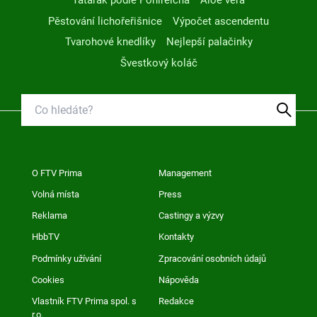
Tatarák podle Pohlreicha
Aloe vera
Pěstování lichořeřišnice
Výpočet ascendentu
Tvarohové knedlíky
Nejlepší palačinky
Švestkový koláč
O FTV Prima
Management
Volná místa
Press
Reklama
Castingy a výzvy
HbbTV
Kontakty
Podmínky užívání
Zpracování osobních údajů
Cookies
Nápověda
Vlastník FTV Prima spol. s
Redakce
r.o.