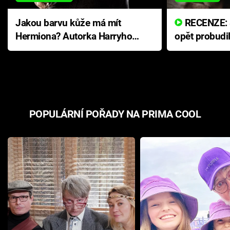
Jakou barvu kůže má mít
RECENZE: Smrtelné zlo se
Hermiona? Autorka Harryho
opět probudi
Pottera přišla s ráznou
přichází s n
odpovědí
hororovou n
POPULÁRNÍ POŘADY NA PRIMA COOL