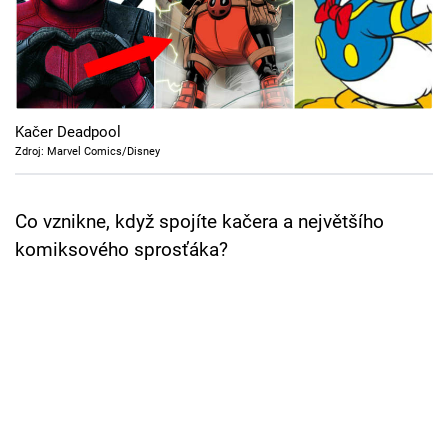
Cool Esport
Pořady
TV Program
Kačer Deadpool
Zdroj: Marvel Comics/Disney
Sledujte prima+
Co vznikne, když spojíte kačera a největšího
Přihlášení
komiksového sprosťáka?
Sledujte nás