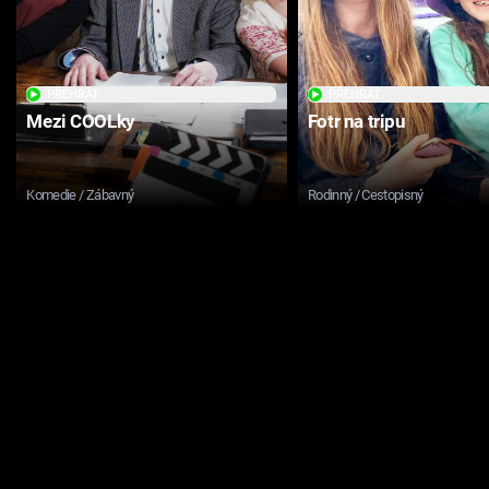
PŘEHRÁT
PŘEHRÁT
Mezi COOLky
Fotr na tripu
Komedie / Zábavný
Rodinný / Cestopisný