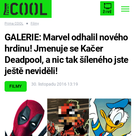
ŽIVĚ
Prima COOL
■
Filmy
STARHOUSE
BUFFY, PŘEMOŽITELKA UPÍRŮ
Trendy:
GALERIE: Marvel odhalil nového
ESCAPE
PLNEJ KOTEL
AVENGERS 5
hrdinu! Jmenuje se Kačer
Deadpool, a nic tak šíleného jste
ještě neviděli!
Témata
30. listopadu 2016 13:19
FILMY
Filmy
Seriály
Hry