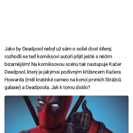
Jako by Deadpool nebyl už sám o sobě dost šílený,
rozhodli se teď komiksoví autoři přijít ještě s něčím
bizarnějším! Na komiksovou scénu tak nastupuje Kačer
Deadpool, který je jakýmsi podivným křížencem Kačera
Howarda (měl kratinké cameo na konci prvních Strážců
galaxie) a Deadpoola. Jak k tomu došlo?