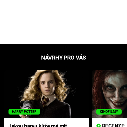
NÁVRHY PRO VÁS
HARRY POTTER
KINOFILMY
Jakou barvu kůže má mít
RECENZE: Smrtelné zlo se