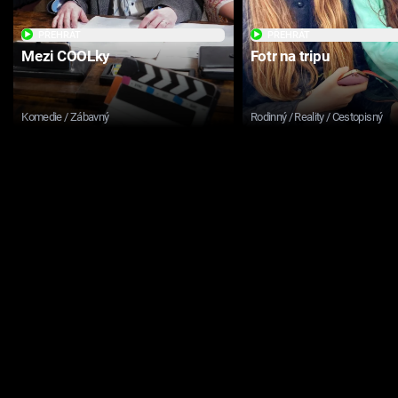
PŘEHRÁT
PŘEHRÁT
Mezi COOLky
Fotr na tripu
Komedie / Zábavný
Rodinný / Reality / Cestopisný