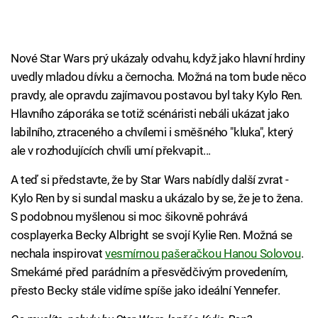
Nové Star Wars prý ukázaly odvahu, když jako hlavní hrdiny
uvedly mladou dívku a černocha. Možná na tom bude něco
pravdy, ale opravdu zajímavou postavou byl taky Kylo Ren.
Hlavního záporáka se totiž scénáristi nebáli ukázat jako
labilního, ztraceného a chvílemi i směšného "kluka", který
ale v rozhodujících chvíli umí překvapit...
A teď si představte, že by Star Wars nabídly další zvrat -
Kylo Ren by si sundal masku a ukázalo by se, že je to žena.
S podobnou myšlenou si moc šikovně pohrává
cosplayerka Becky Albright se svojí Kylie Ren. Možná se
nechala inspirovat
vesmírnou pašeračkou Hanou Solovou
.
Smekámé před parádním a přesvědčivým provedením,
přesto Becky stále vidíme spíše jako ideální Yennefer.