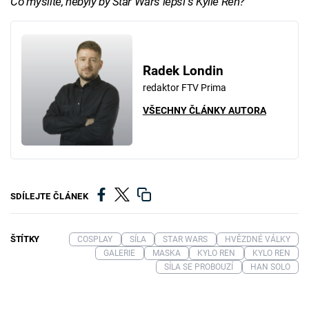
Co myslíte, nebyly by Star Wars lepší s Kylie Ren?
Radek Londin
redaktor FTV Prima
VŠECHNY ČLÁNKY AUTORA
SDÍLEJTE ČLÁNEK
ŠTÍTKY
COSPLAY
SÍLA
STAR WARS
HVĚZDNÉ VÁLKY
GALERIE
MASKA
KYLO REN
KYLO REN
SÍLA SE PROBOUZÍ
HAN SOLO