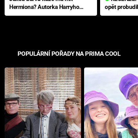
Hermiona? Autorka Harryho
opět probudi
Pottera přišla s ráznou
přichází s n
odpovědí
hororovou n
POPULÁRNÍ POŘADY NA PRIMA COOL