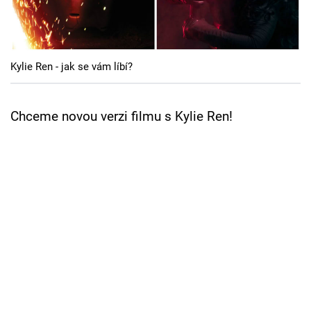
Cool Esport
Pořady
Kylie Ren - jak se vám líbí?
TV Program
Sledujte prima+
Chceme novou verzi filmu s Kylie Ren!
Přihlášení
Sledujte nás