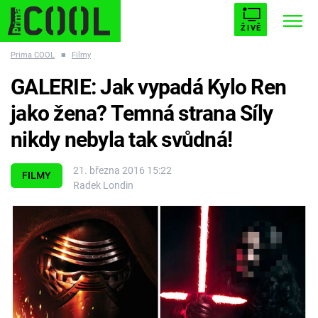
ŽIVĚ
Prima COOL
■
Filmy
STARHOUSE
BUFFY, PŘEMOŽITELKA UPÍRŮ
Trendy:
GALERIE: Jak vypadá Kylo Ren
ESCAPE
PLNEJ KOTEL
AVENGERS 5
jako žena? Temná strana Síly
nikdy nebyla tak svůdná!
21. března 2016 15:22
FILMY
Radek Londin
Témata
Filmy
Seriály
Hry