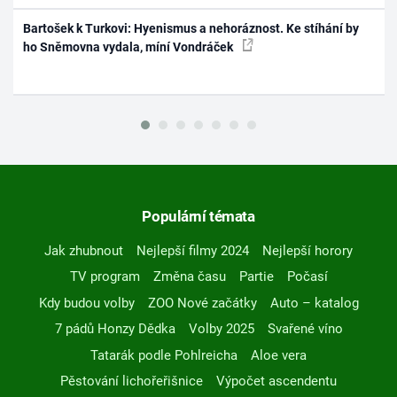
Bartošek k Turkovi: Hyenismus a nehoráznost. Ke stíhání by
ho Sněmovna vydala, míní Vondráček
Populární témata
Jak zhubnout
Nejlepší filmy 2024
Nejlepší horory
TV program
Změna času
Partie
Počasí
Kdy budou volby
ZOO Nové začátky
Auto – katalog
7 pádů Honzy Dědka
Volby 2025
Svařené víno
Tatarák podle Pohlreicha
Aloe vera
Pěstování lichořeřišnice
Výpočet ascendentu