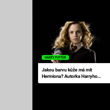
HARRY POTTER
Jakou barvu kůže má mít
Hermiona? Autorka Harryho
Pottera přišla s ráznou
odpovědí