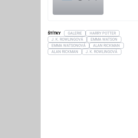
ŠTÍTKY
GALERIE
HARRY POTTER
J. K. ROWLINGOVÁ
EMMA WATSON
EMMA WATSONOVÁ
ALAN RICKMAN
ALAN RICKMAN
J. K. ROWLINGOVÁ