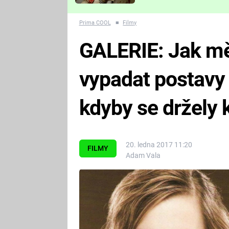
Které děsivé pecky vám
nejvíc zvednou tep?
Prima COOL
■
Filmy
GALERIE: Jak mě
vypadat postavy 
kdyby se držely 
20. ledna 2017 11:20
FILMY
Adam Vala