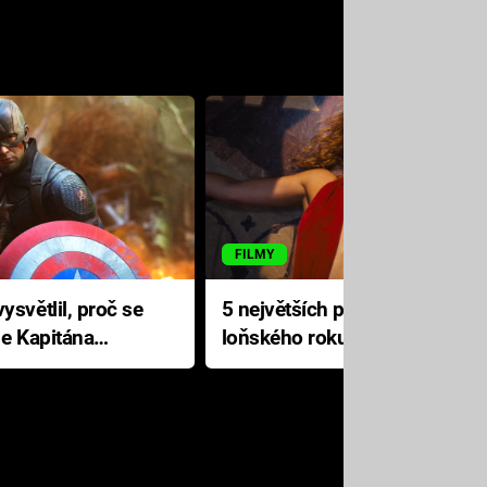
FILMY
ysvětlil, proč se
5 největších propadáků
le Kapitána
loňského roku: Disney na
jediné katastrofě prodělal 200
milionů dolarů