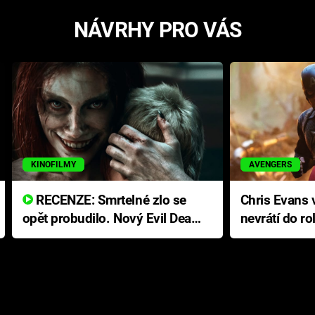
NÁVRHY PRO VÁS
KINOFILMY
AVENGERS
RECENZE: Smrtelné zlo se
Chris Evans v
opět probudilo. Nový Evil Dead
nevrátí do ro
přichází s neodolatelnou
Ameriky
hororovou nabídkou