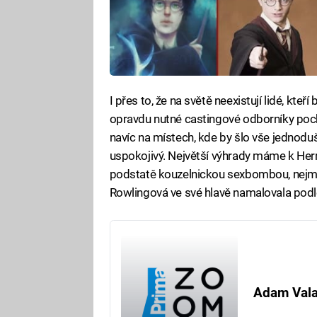
I přes to, že na světě neexistují lidé, kte
opravdu nutné castingové odborníky pochv
navíc na místech, kde by šlo vše jednoduše
uspokojivý. Největší výhrady máme k He
podstatě kouzelnickou sexbombou, nejmé
Rowlingová ve své hlavě namalovala pod
Adam Val