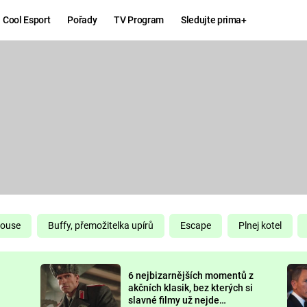
Cool Esport
Pořady
TV Program
Sledujte prima+
Hry
Zábava
MAFIA
ZÁBAVN
GALERI
GTA 6
NEJLEP
KINGDOM
KOMEDI
COME:
DELIVERANCE
CHUCK
House
Buffy, přemožitelka upírů
Escape
Plnej kotel
NORRIS
ESPORT
6 nejbizarnějších momentů z
DEADP
akčních klasik, bez kterých si
slavné filmy už nejde