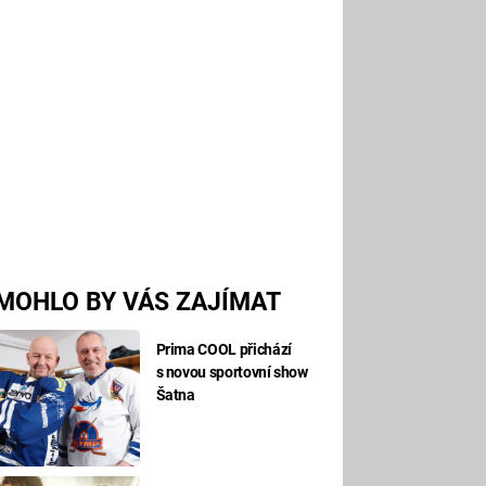
MOHLO BY VÁS ZAJÍMAT
Prima COOL přichází
s novou sportovní show
Šatna