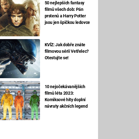
50 nejlepších fantasy
filmů všech dob: Pán
prstenů a Harry Potter
jsou jen špičkou ledovce
KVÍZ: Jak dobře znáte
filmovou sérii Vetřelec?
Otestujte se!
10 nejočekávanějších
filmů léta 2023:
Komiksové hity doplní
návraty akčních legend