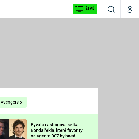
ŽIVĚ
Vyhledávání
Můj p
Prima+
É
CNN Prima NEWS
E
Prima FRESH
ŠÍ
Prima LIVING
E
Prima Ženy
Avengers 5
Prima LAJK
Bývalá castingová šéfka
OOL
Bonda řekla, které favority
Sledujte nás
na agenta 007 by hned