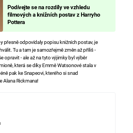
Podívejte se na rozdíly ve vzhledu
filmových a knižních postav z Harryho
Pottera
ří by přesně odpovídaly popisu knižních postav, je
álit. Tu a tam je samozřejmě změn až příliš -
 opravit - ale až na tyto výjimky byl výběr
rmioně, která se díky Emmě Watsonové stala v
ně pak ke Snapeovi, kterého si snad
le Alana Rickmana!
a