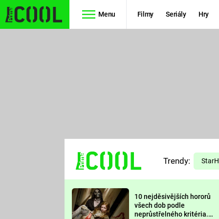
Menu
Filmy
Seriály
Hry
Seriály
Filmy
SIMPSONOVI
STAR WARS
HVĚZDNÁ
AVENGERS
BRÁNA
RYCHLE A
TEORIE
ZBĚSILE 10
Trendy:
VELKÉHO
Star
PREDÁTOR
TŘESKU
10 nejděsivějších hororů
FUTURAMA
všech dob podle
neprůstřelného kritéria.