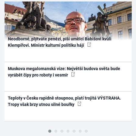
Neodborné, plýtváte penězi, píší umělci Babišovi kvůli
Klempířovi. Ministr kulturní politiku hájí
Muskova megalomanská vize: Největší budova světa bude
vyrábět čipy pro roboty i vesmír
Teploty v Česku rapidně stoupnou, platí trojitá VÝSTRAHA.
Tropy však brzy utnou silné bouřky