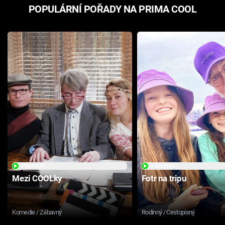
POPULÁRNÍ POŘADY NA PRIMA COOL
PŘEHRÁT
PŘEHRÁT
Mezi COOLky
Fotr na tripu
Komedie / Zábavný
Rodinný / Cestopisný