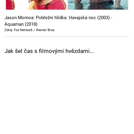
Cool Esport
Jason Momoa: Pobřežní hlídka: Havajská noc (2003) -
Pořady
Aquaman (2018)
Zdroj: Fox Network / Warner Bros.
TV Program
Sledujte prima+
Jak šel čas s filmovými hvězdami...
Přihlášení
Sledujte nás