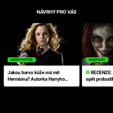
NÁVRHY PRO VÁS
HARRY POTTER
KINOFILMY
Jakou barvu kůže má mít
RECENZE: Smrtelné zlo se
Hermiona? Autorka Harryho
opět probudi
Pottera přišla s ráznou
přichází s n
odpovědí
hororovou n