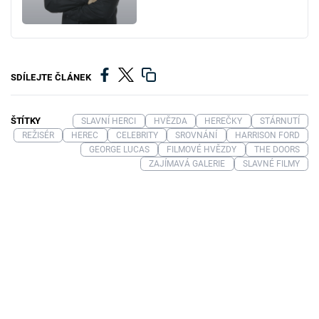
SDÍLEJTE ČLÁNEK
ŠTÍTKY
SLAVNÍ HERCI
HVĚZDA
HEREČKY
STÁRNUTÍ
REŽISÉR
HEREC
CELEBRITY
SROVNÁNÍ
HARRISON FORD
GEORGE LUCAS
FILMOVÉ HVĚZDY
THE DOORS
ZAJÍMAVÁ GALERIE
SLAVNÉ FILMY