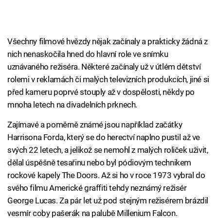
Všechny filmové hvězdy nějak začínaly a prakticky žádná z
nich nenaskočila hned do hlavní role ve snímku
uznávaného režiséra. Některé začínaly už v útlém dětství
rolemi v reklamách či malých televizních produkcích, jiné si
před kameru poprvé stouply až v dospělosti, někdy po
mnoha letech na divadelních prknech.
Zajímavé a poměrně známé jsou například začátky
Harrisona Forda, který se do herectví naplno pustil až ve
svých 22 letech, a jelikož se nemohl z malých roliček uživit,
dělal úspěšně tesařinu nebo byl pódiovým technikem
rockové kapely The Doors. Až si ho v roce 1973 vybral do
svého filmu Americké graffiti tehdy neznámý režisér
George Lucas. Za pár let už pod stejným režisérem brázdil
vesmír coby pašerák na palubě Millenium Falcon.