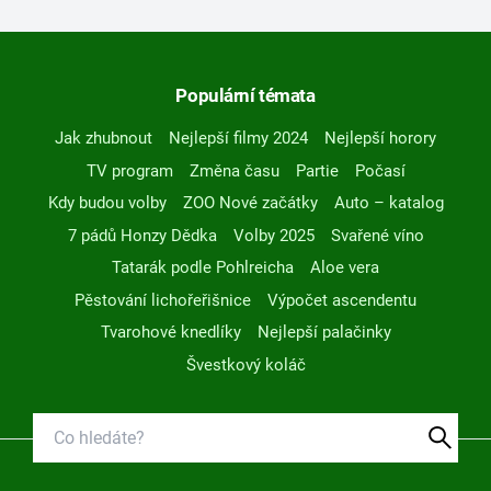
Populární témata
Jak zhubnout
Nejlepší filmy 2024
Nejlepší horory
TV program
Změna času
Partie
Počasí
Kdy budou volby
ZOO Nové začátky
Auto – katalog
7 pádů Honzy Dědka
Volby 2025
Svařené víno
Tatarák podle Pohlreicha
Aloe vera
Pěstování lichořeřišnice
Výpočet ascendentu
Tvarohové knedlíky
Nejlepší palačinky
Švestkový koláč