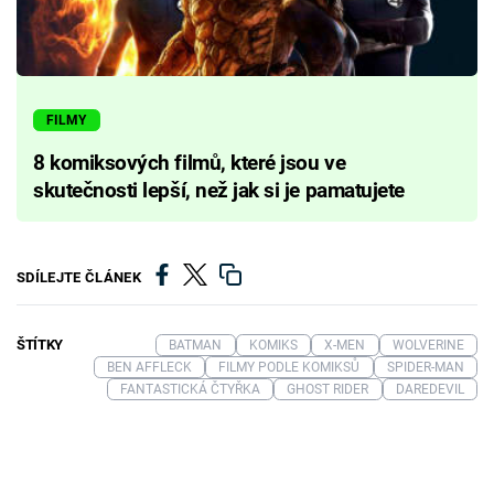
FILMY
8 komiksových filmů, které jsou ve
skutečnosti lepší, než jak si je pamatujete
SDÍLEJTE ČLÁNEK
ŠTÍTKY
BATMAN
KOMIKS
X-MEN
WOLVERINE
BEN AFFLECK
FILMY PODLE KOMIKSŮ
SPIDER-MAN
FANTASTICKÁ ČTYŘKA
GHOST RIDER
DAREDEVIL