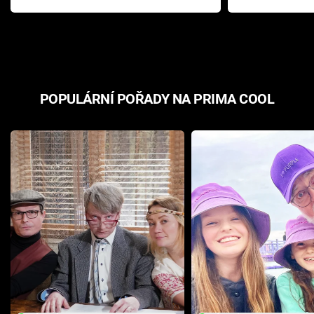
Pottera přišla s ráznou
přichází s n
odpovědí
hororovou n
POPULÁRNÍ POŘADY NA PRIMA COOL