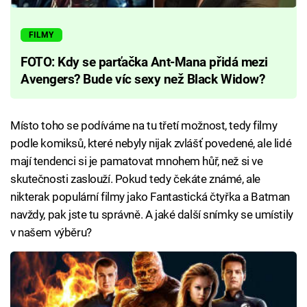
FILMY
FOTO: Kdy se parťačka Ant-Mana přidá mezi
Avengers? Bude víc sexy než Black Widow?
Místo toho se podíváme na tu třetí možnost, tedy filmy
podle komiksů, které nebyly nijak zvlášť povedené, ale lidé
mají tendenci si je pamatovat mnohem hůř, než si ve
skutečnosti zaslouží. Pokud tedy čekáte známé, ale
nikterak populární filmy jako Fantastická čtyřka a Batman
navždy, pak jste tu správně. A jaké další snímky se umístily
v našem výběru?