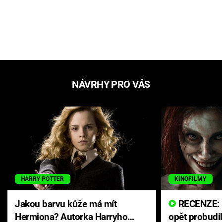
NÁVRHY PRO VÁS
HARRY POTTER
KINOFILMY
Jakou barvu kůže má mít
RECENZE: Smrtelné zlo se
Hermiona? Autorka Harryho
opět probudi