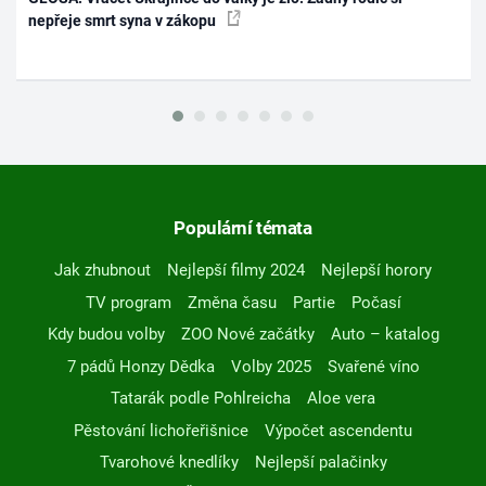
nepřeje smrt syna v zákopu
Populární témata
Jak zhubnout
Nejlepší filmy 2024
Nejlepší horory
TV program
Změna času
Partie
Počasí
Kdy budou volby
ZOO Nové začátky
Auto – katalog
7 pádů Honzy Dědka
Volby 2025
Svařené víno
Tatarák podle Pohlreicha
Aloe vera
Pěstování lichořeřišnice
Výpočet ascendentu
Tvarohové knedlíky
Nejlepší palačinky