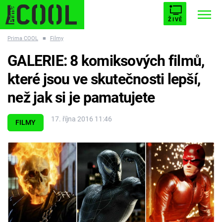
ŽIVĚ
Prima COOL
■
Filmy
STARHOUSE
BUFFY, PŘEMOŽITELKA UPÍRŮ
Trendy:
GALERIE: 8 komiksových filmů,
ESCAPE
PLNEJ KOTEL
AVENGERS 5
které jsou ve skutečnosti lepší,
než jak si je pamatujete
17. října 2016 11:46
FILMY
Témata
Filmy
Seriály
Hry