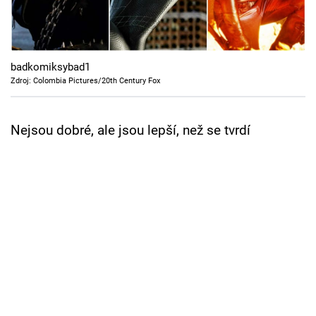
Cool Esport
Pořady
badkomiksybad1
TV Program
Zdroj: Colombia Pictures/20th Century Fox
Sledujte prima+
Nejsou dobré, ale jsou lepší, než se tvrdí
Přihlášení
Sledujte nás