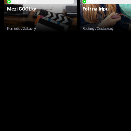
PŘEHRÁT
PŘEHRÁT
Mezi COOLky
Fotr na tripu
Komedie / Zábavný
Rodinný / Cestopisný