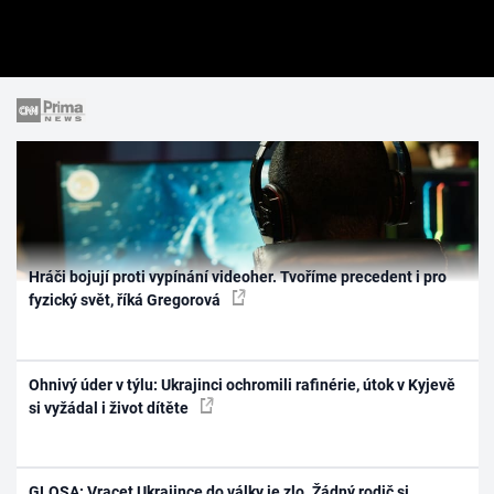
Hráči bojují proti vypínání videoher. Tvoříme precedent i pro
fyzický svět, říká Gregorová
Ohnivý úder v týlu: Ukrajinci ochromili rafinérie, útok v Kyjevě
si vyžádal i život dítěte
GLOSA: Vracet Ukrajince do války je zlo. Žádný rodič si