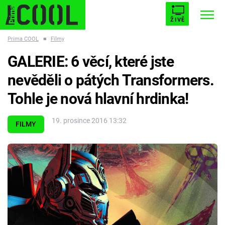
ŽIVĚ
Prima COOL
■
Filmy
STARHOUSE
BUFFY, PŘEMOŽITELKA UPÍRŮ
Trendy:
GALERIE: 6 věcí, které jste
ESCAPE
PLNEJ KOTEL
AVENGERS 5
nevěděli o pátých Transformers.
Tohle je nová hlavní hrdinka!
19. prosince 2016 13:32
FILMY
Témata
Filmy
Seriály
Hry