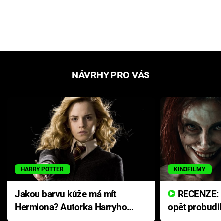
NÁVRHY PRO VÁS
HARRY POTTER
KINOFILMY
Jakou barvu kůže má mít
RECENZE: Smrtelné zlo se
Hermiona? Autorka Harryho
opět probudi
Pottera přišla s ráznou
přichází s n