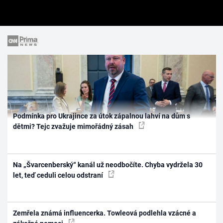
Podmínka pro Ukrajince za útok zápalnou lahví na dům s
dětmi? Tejc zvažuje mimořádný zásah
Na „Švarcenberský“ kanál už neodbočíte. Chyba vydržela 30
let, teď ceduli celou odstraní
Zemřela známá influencerka. Towleová podlehla vzácné a