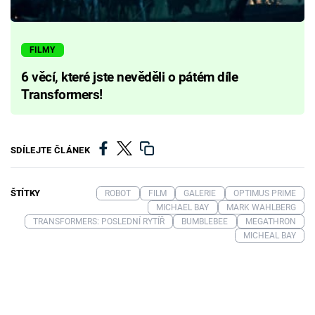
FILMY
6 věcí, které jste nevěděli o pátém díle
Transformers!
SDÍLEJTE ČLÁNEK
ŠTÍTKY
ROBOT
FILM
GALERIE
OPTIMUS PRIME
MICHAEL BAY
MARK WAHLBERG
TRANSFORMERS: POSLEDNÍ RYTÍŘ
BUMBLEBEE
MEGATHRON
MICHEAL BAY