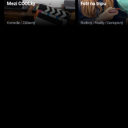
Mezi COOLky
Fotr na tripu
Komedie / Zábavný
Rodinný / Reality / Cestopisný