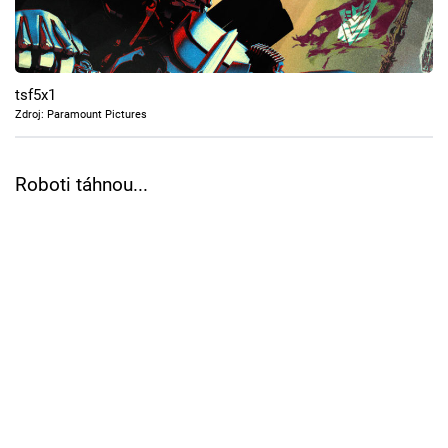
Cool Esport
Pořady
tsf5x1
TV Program
Zdroj: Paramount Pictures
Sledujte prima+
Roboti táhnou...
Přihlášení
Sledujte nás