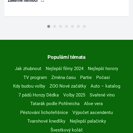
zákeřné nemoci
Populární témata
Jak zhubnout
Nejlepší filmy 2024
Nejlepší horory
TV program
Změna času
Partie
Počasí
Kdy budou volby
ZOO Nové začátky
Auto – katalog
7 pádů Honzy Dědka
Volby 2025
Svařené víno
Tatarák podle Pohlreicha
Aloe vera
Pěstování lichořeřišnice
Výpočet ascendentu
Tvarohové knedlíky
Nejlepší palačinky
Švestkový koláč