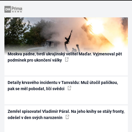
Moskva padne, tvrdí ukrajinský velitel Maďar. Vyjmenoval pět
podmínek pro ukončení války
Detaily krvavého incidentu v Tanvaldu: Muž útočil paličkou,
pak se měl pobodat, líčí svědci
Zemřel spisovatel Vladimír Páral. Na jeho knihy se stály fronty,
odešel v den svých narozenin