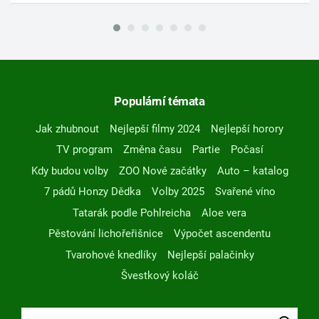
Populární témata
Jak zhubnout
Nejlepší filmy 2024
Nejlepší horory
TV program
Změna času
Partie
Počasí
Kdy budou volby
ZOO Nové začátky
Auto – katalog
7 pádů Honzy Dědka
Volby 2025
Svařené víno
Tatarák podle Pohlreicha
Aloe vera
Pěstování lichořeřišnice
Výpočet ascendentu
Tvarohové knedlíky
Nejlepší palačinky
Švestkový koláč