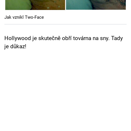
Cool Esport
Jak vznikl Two-Face
Pořady
TV Program
Hollywood je skutečně obří továrna na sny. Tady
je důkaz!
Sledujte prima+
Přihlášení
Sledujte nás