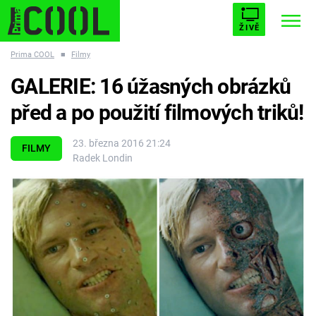
ŽIVĚ
Prima COOL
■
Filmy
STARHOUSE
BUFFY, PŘEMOŽITELKA UPÍRŮ
Trendy:
GALERIE: 16 úžasných obrázků
ESCAPE
PLNEJ KOTEL
AVENGERS 5
před a po použití filmových triků!
23. března 2016 21:24
FILMY
Radek Londin
Témata
Filmy
Seriály
Hry