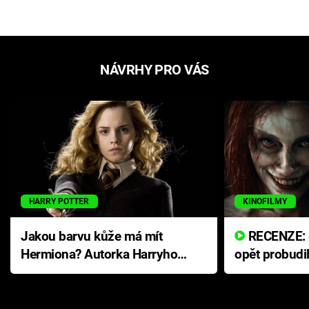
NÁVRHY PRO VÁS
HARRY POTTER
KINOFILMY
Jakou barvu kůže má mít
RECENZE: Smrtelné zlo se
Hermiona? Autorka Harryho
opět probudi
Pottera přišla s ráznou
přichází s n
odpovědí
hororovou n