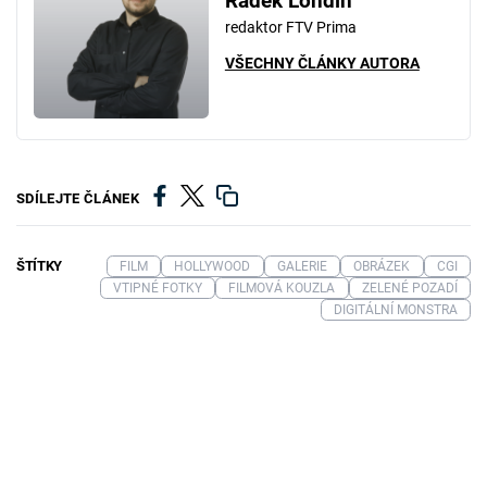
Radek Londin
redaktor FTV Prima
VŠECHNY ČLÁNKY AUTORA
SDÍLEJTE ČLÁNEK
ŠTÍTKY
FILM
HOLLYWOOD
GALERIE
OBRÁZEK
CGI
VTIPNÉ FOTKY
FILMOVÁ KOUZLA
ZELENÉ POZADÍ
DIGITÁLNÍ MONSTRA