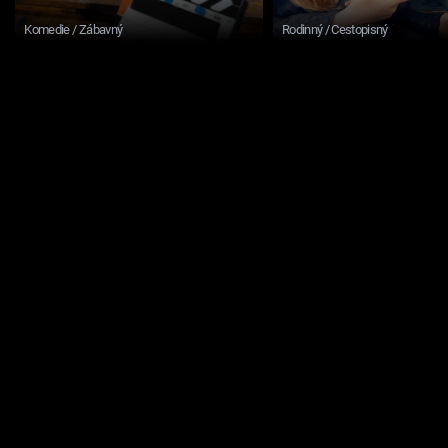
Komedie / Zábavný
Rodinný / Cestopisný