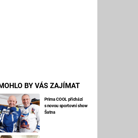
MOHLO BY VÁS ZAJÍMAT
Prima COOL přichází
s novou sportovní show
Šatna