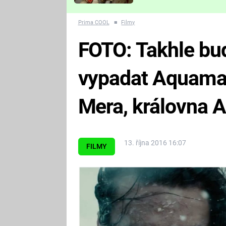
Které děsivé pecky vám
nejvíc zvednou tep?
Prima COOL
■
Filmy
FOTO: Takhle bu
vypadat Aquama
Mera, královna A
13. října 2016 16:07
FILMY