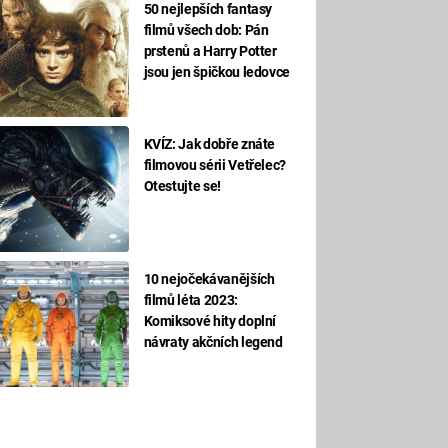
50 nejlepších fantasy
filmů všech dob: Pán
prstenů a Harry Potter
jsou jen špičkou ledovce
KVÍZ: Jak dobře znáte
filmovou sérii Vetřelec?
Otestujte se!
10 nejočekávanějších
filmů léta 2023:
Komiksové hity doplní
návraty akčních legend