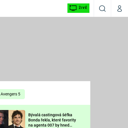
ŽIVĚ
Vyhledávání
Můj p
Prima+
É
CNN Prima NEWS
E
Prima FRESH
ŠÍ
Prima LIVING
E
Prima Ženy
Avengers 5
Prima LAJK
Bývalá castingová šéfka
OOL
Bonda řekla, které favority
Sledujte nás
na agenta 007 by hned