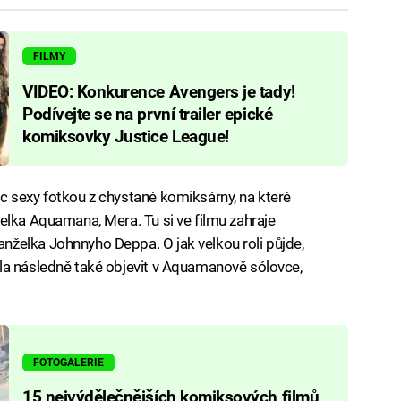
FILMY
VIDEO: Konkurence Avengers je tady!
Podívejte se na první trailer epické
komiksovky Justice League!
c sexy fotkou z chystané komiksárny, na které
elka Aquamana, Mera. Tu si ve filmu zahraje
želka Johnnyho Deppa. O jak velkou roli půjde,
la následně také objevit v Aquamanově sólovce,
FOTOGALERIE
15 nejvýdělečnějších komiksových filmů