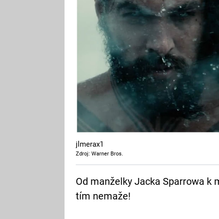
jlmerax1
Zdroj: Warner Bros.
Od manželky Jacka Sparrowa k m
tím nemaže!