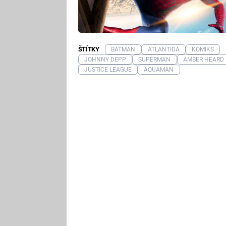
ŠTÍTKY
BATMAN
ATLANTIDA
KOMIKS
JOHNNY DEPP
SUPERMAN
AMBER HEARD
JUSTICE LEAGUE
AQUAMAN