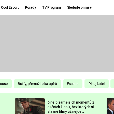
Cool Esport
Pořady
TV Program
Sledujte prima+
Hry
Zábava
MAFIA
ZÁBAVN
GALERI
GTA 6
NEJLEP
KINGDOM
KOMEDI
COME:
DELIVERANCE
CHUCK
House
Buffy, přemožitelka upírů
Escape
Plnej kotel
NORRIS
ESPORT
6 nejbizarnějších momentů z
DEADP
akčních klasik, bez kterých si
slavné filmy už nejde