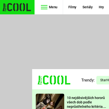
Menu
Filmy
Seriály
Hry
Seriály
Filmy
SIMPSONOVI
STAR WARS
HVĚZDNÁ
AVENGERS
BRÁNA
RYCHLE A
TEORIE
ZBĚSILE 10
Trendy:
VELKÉHO
Star
PREDÁTOR
TŘESKU
10 nejděsivějších hororů
FUTURAMA
všech dob podle
neprůstřelného kritéria.