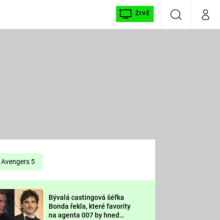
ŽIVĚ
Vyhledávání
Můj p
Prima+
É
CNN Prima NEWS
E
Prima FRESH
ŠÍ
Prima LIVING
E
Prima Ženy
Avengers 5
Prima LAJK
Bývalá castingová šéfka
OOL
Bonda řekla, které favority
Sledujte nás
na agenta 007 by hned