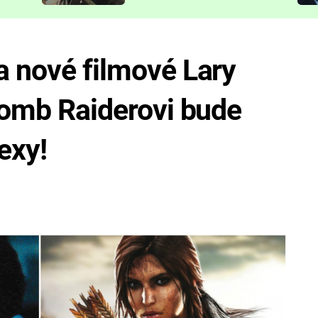
představit
a nové filmové Lary
 Tomb Raiderovi bude
exy!