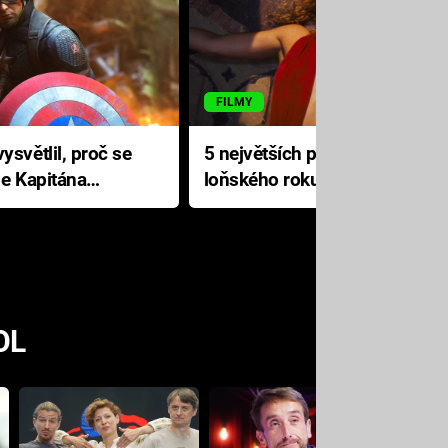
FILMY
ysvětlil, proč se
5 největších propadáků
le Kapitána
loňského roku: Disney na
jediné katastrofě prodělal 200
milionů dolarů
OL