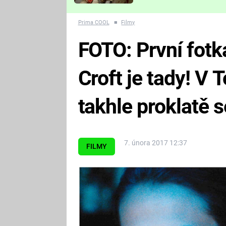
Které děsivé pecky vám
nejvíc zvednou tep?
Prima COOL
■
Filmy
FOTO: První fotk
Croft je tady! V
takhle proklatě s
7. února 2017 12:37
FILMY