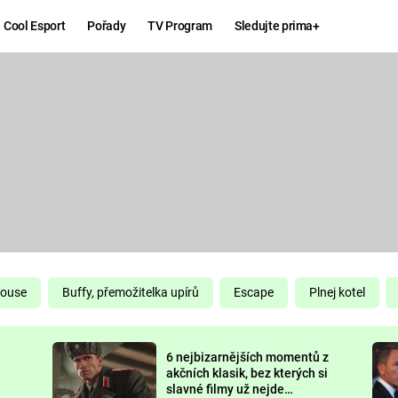
Cool Esport
Pořady
TV Program
Sledujte prima+
Hry
Zábava
MAFIA
ZÁBAVN
GALERI
GTA 6
NEJLEP
KINGDOM
KOMEDI
COME:
DELIVERANCE
CHUCK
House
Buffy, přemožitelka upírů
Escape
Plnej kotel
NORRIS
ESPORT
6 nejbizarnějších momentů z
DEADP
akčních klasik, bez kterých si
slavné filmy už nejde