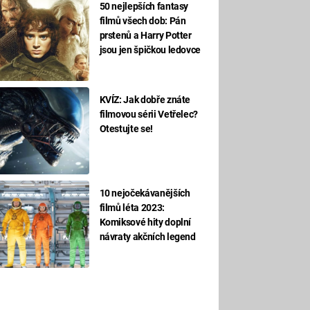
50 nejlepších fantasy
filmů všech dob: Pán
prstenů a Harry Potter
jsou jen špičkou ledovce
KVÍZ: Jak dobře znáte
filmovou sérii Vetřelec?
Otestujte se!
10 nejočekávanějších
filmů léta 2023:
Komiksové hity doplní
návraty akčních legend