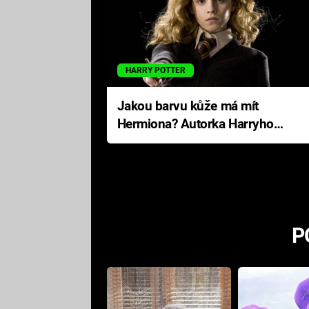
HARRY POTTER
Jakou barvu kůže má mít
Hermiona? Autorka Harryho
Pottera přišla s ráznou
odpovědí
P