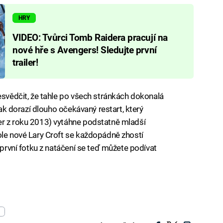
HRY
VIDEO: Tvůrci Tomb Raidera pracují na
nové hře s Avengers! Sledujte první
trailer!
esvědčit, že tahle po všech stránkách dokonalá
 tak dorazí dlouho očekávaný restart, který
er z roku 2013) vytáhne podstatně mladší
ole nové Lary Croft se každopádně zhostí
í první fotku z natáčení se teď můžete podívat