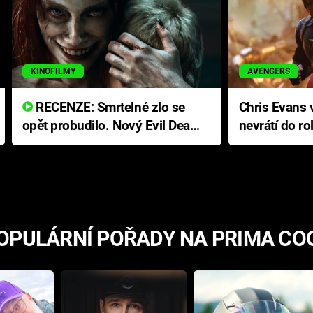
KINOFILMY
AVENGERS
RECENZE: Smrtelné zlo se
Chris Evans v
opět probudilo. Nový Evil Dead
nevrátí do ro
přichází s neodolatelnou
Ameriky
hororovou nabídkou
OPULÁRNÍ POŘADY NA PRIMA CO