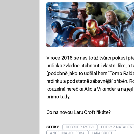
V roce 2018 se nás totiž tvůrci pokusí př
hrdinka zvládne utáhnout i vlastní film, a
(podobně jako to udělal herní Tomb Raid
hrdinku a podstatně zábavnější příběh. R
kouzelná herečka Alicia Vikander a na jej
přímo tady.
Co na novou Laru Croft říkáte?
ŠTÍTKY
DOBRODRUŽSTVÍ
FOTKY Z NATÁČENÍ
ANGELINA JOLIEOVÁ
LARA CROFT