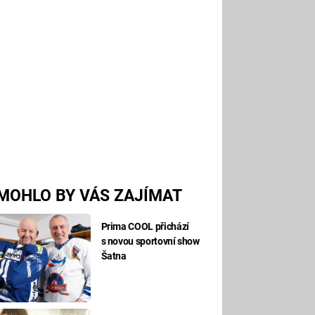
MOHLO BY VÁS ZAJÍMAT
Prima COOL přichází
s novou sportovní show
Šatna