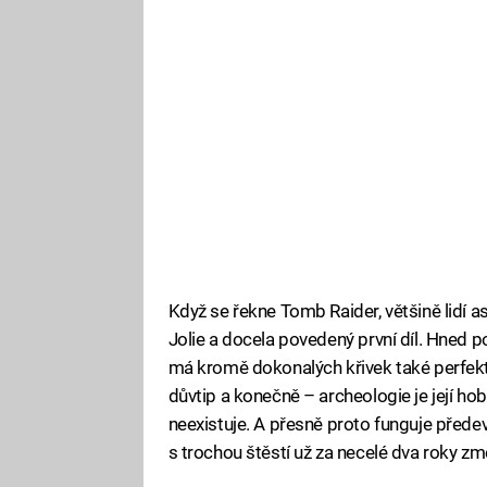
Když se řekne Tomb Raider, většině lidí a
Jolie a docela povedený první díl. Hned p
má kromě dokonalých křivek také perfektní 
důvtip a konečně – archeologie je její hobb
neexistuje. A přesně proto funguje předevš
s trochou štěstí už za necelé dva roky zm