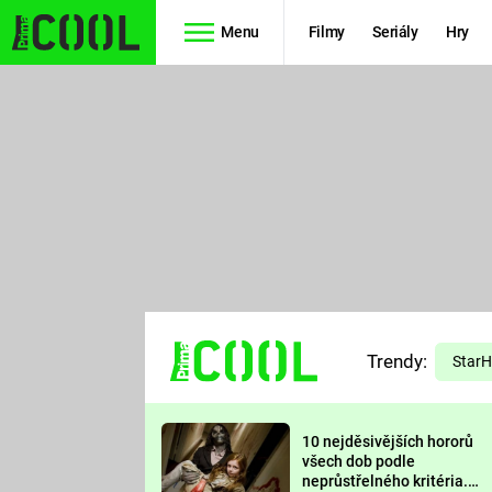
Menu
Filmy
Seriály
Hry
Seriály
Filmy
SIMPSONOVI
STAR WARS
HVĚZDNÁ
AVENGERS
BRÁNA
RYCHLE A
TEORIE
ZBĚSILE 10
Trendy:
VELKÉHO
Star
PREDÁTOR
TŘESKU
10 nejděsivějších hororů
FUTURAMA
všech dob podle
neprůstřelného kritéria.