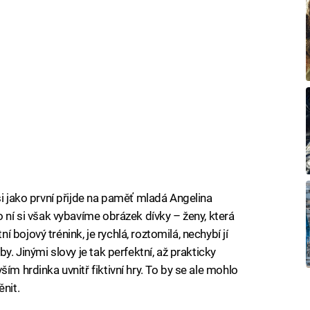
si jako první přijde na paměť mladá Angelina
o ní si však vybavíme obrázek dívky – ženy, která
bojový trénink, je rychlá, roztomilá, nechybí jí
y. Jinými slovy je tak perfektní, až prakticky
ím hrdinka uvnitř fiktivní hry. To by se ale mohlo
ěnit.