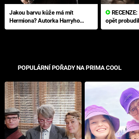
Jakou barvu kůže má mít
RECENZE: Smrtelné zlo se
Hermiona? Autorka Harryho
opět probudi
Pottera přišla s ráznou
přichází s n
odpovědí
hororovou n
POPULÁRNÍ POŘADY NA PRIMA COOL