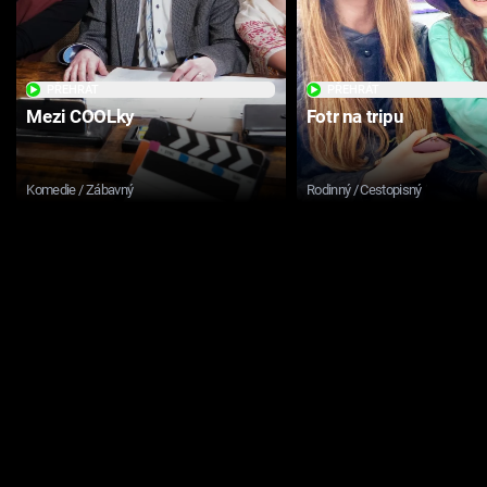
PŘEHRÁT
PŘEHRÁT
Mezi COOLky
Fotr na tripu
Komedie / Zábavný
Rodinný / Cestopisný