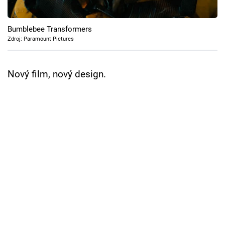
Cool Esport
Bumblebee Transformers
Pořady
Zdroj: Paramount Pictures
TV Program
Nový film, nový design.
Sledujte prima+
Přihlášení
Sledujte nás