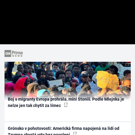
Boj s migranty Evropa prohrála, míní Stoniš. Podle Mlejnka je
nelze jen tak chytit za límec
Grónsko v pohotovosti: Americká firma napojená na lidi od
Trumpa chystá vrty bez povolení