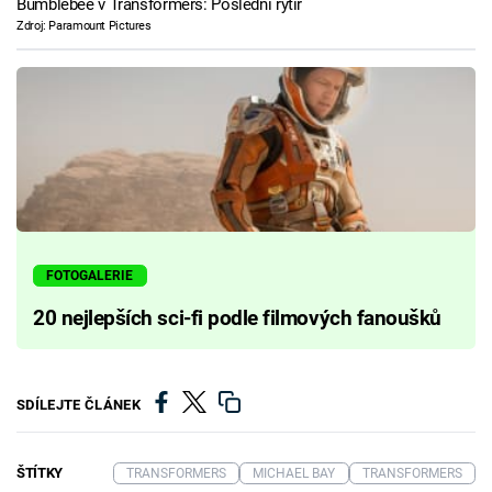
Bumblebee v Transformers: Poslední rytíř
Zdroj: Paramount Pictures
FOTOGALERIE
20 nejlepších sci-fi podle filmových fanoušků
SDÍLEJTE ČLÁNEK
ŠTÍTKY
TRANSFORMERS
MICHAEL BAY
TRANSFORMERS