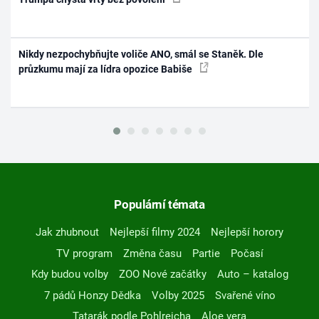
Nikdy nezpochybňujte voliče ANO, smál se Staněk. Dle
průzkumu mají za lídra opozice Babiše
Populární témata
Jak zhubnout
Nejlepší filmy 2024
Nejlepší horory
TV program
Změna času
Partie
Počasí
Kdy budou volby
ZOO Nové začátky
Auto – katalog
7 pádů Honzy Dědka
Volby 2025
Svařené víno
Tatarák podle Pohlreicha
Aloe vera