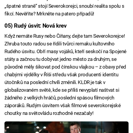
„špatné straně“ stojí Severokorejci, snoubí realita spolu s
fikcí. Nevěříte? Mrkněte na patero případů!
05) Rudý úsvit: Nová krev
Když nemáte Rusy nebo Číňany, dejte tam Severokorejce!
Zhruba touto radou se řídili tvůrci remaku kultovního
Rudého úsvitu. Obří masy vojáků, kteří seskočí na Spojené
státy a začnou tu dobývat jedno město za druhým, se
původně měly šikovat pod čínskou vlajkou – z obavy před
chabými výdělky v Říši středu však producenti identitu
útočníků na poslední chvíli změnili. KLDR je tak v
globalizovaném světě, kde se příliš nevyplatí naštvat si
žádného z velkých hráčů, poslední spásou filmových
záporáků. Rudým úsvitem však filmové severokorejské
choutky na světovládu rozhodně nezačaly!