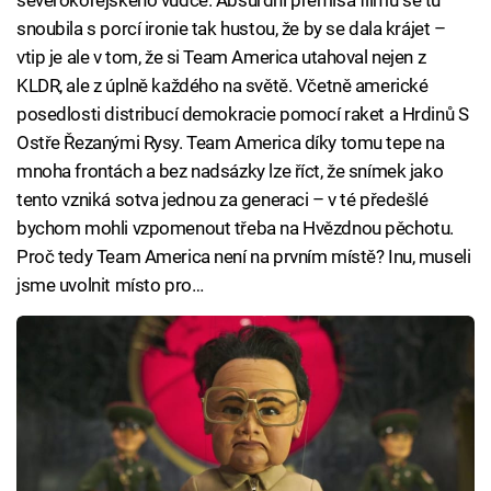
severokorejského vůdce. Absurdní premisa filmu se tu
snoubila s porcí ironie tak hustou, že by se dala krájet –
vtip je ale v tom, že si Team America utahoval nejen z
KLDR, ale z úplně každého na světě. Včetně americké
posedlosti distribucí demokracie pomocí raket a Hrdinů S
Ostře Řezanými Rysy. Team America díky tomu tepe na
mnoha frontách a bez nadsázky lze říct, že snímek jako
tento vzniká sotva jednou za generaci – v té předešlé
bychom mohli vzpomenout třeba na Hvězdnou pěchotu.
Proč tedy Team America není na prvním místě? Inu, museli
jsme uvolnit místo pro…