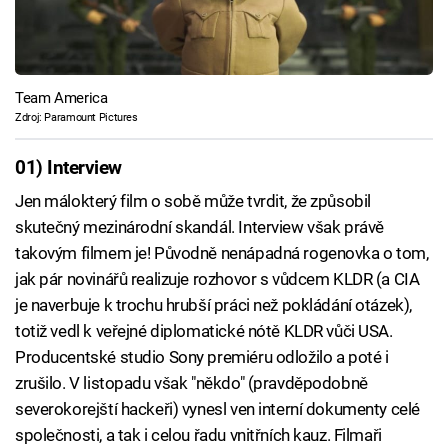
Team America
Zdroj: Paramount Pictures
01) Interview
Jen málokterý film o sobě může tvrdit, že způsobil
skutečný mezinárodní skandál. Interview však právě
takovým filmem je! Původně nenápadná rogenovka o tom,
jak pár novinářů realizuje rozhovor s vůdcem KLDR (a CIA
je naverbuje k trochu hrubší práci než pokládání otázek),
totiž vedl k veřejné diplomatické nótě KLDR vůči USA.
Producentské studio Sony premiéru odložilo a poté i
zrušilo. V listopadu však "někdo" (pravděpodobně
severokorejští hackeři) vynesl ven interní dokumenty celé
společnosti, a tak i celou řadu vnitřních kauz. Filmaři