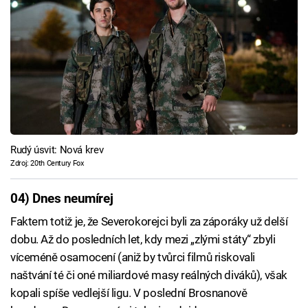
Rudý úsvit: Nová krev
Zdroj: 20th Century Fox
04) Dnes neumírej
Faktem totiž je, že Severokorejci byli za záporáky už delší
dobu. Až do posledních let, kdy mezi „zlými státy“ zbyli
víceméně osamocení (aniž by tvůrci filmů riskovali
naštvání té či oné miliardové masy reálných diváků), však
kopali spíše vedlejší ligu. V poslední Brosnanově