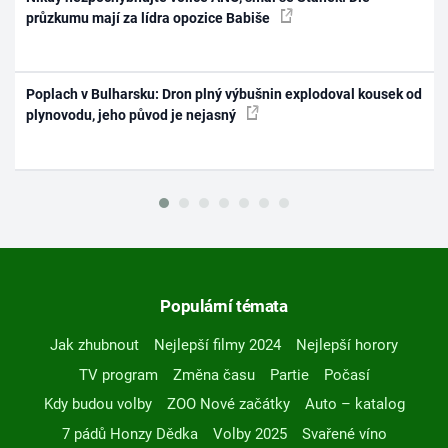
průzkumu mají za lídra opozice Babiše
Poplach v Bulharsku: Dron plný výbušnin explodoval kousek od
plynovodu, jeho původ je nejasný
Populární témata
Jak zhubnout
Nejlepší filmy 2024
Nejlepší horory
TV program
Změna času
Partie
Počasí
Kdy budou volby
ZOO Nové začátky
Auto – katalog
7 pádů Honzy Dědka
Volby 2025
Svařené víno