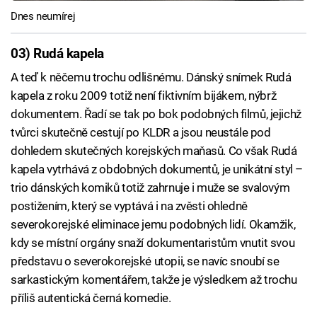
Dnes neumírej
03) Rudá kapela
A teď k něčemu trochu odlišnému. Dánský snímek Rudá
kapela z roku 2009 totiž není fiktivním bijákem, nýbrž
dokumentem. Řadí se tak po bok podobných filmů, jejichž
tvůrci skutečně cestují po KLDR a jsou neustále pod
dohledem skutečných korejských maňasů. Co však Rudá
kapela vytrhává z obdobných dokumentů, je unikátní styl –
trio dánských komiků totiž zahrnuje i muže se svalovým
postižením, který se vyptává i na zvěsti ohledně
severokorejské eliminace jemu podobných lidí. Okamžik,
kdy se místní orgány snaží dokumentaristům vnutit svou
představu o severokorejské utopii, se navíc snoubí se
sarkastickým komentářem, takže je výsledkem až trochu
příliš autentická černá komedie.