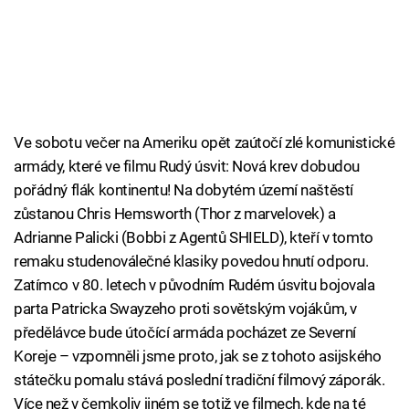
Ve sobotu večer na Ameriku opět zaútočí zlé komunistické
armády, které ve filmu Rudý úsvit: Nová krev dobudou
pořádný flák kontinentu! Na dobytém území naštěstí
zůstanou Chris Hemsworth (Thor z marvelovek) a
Adrianne Palicki (Bobbi z Agentů SHIELD), kteří v tomto
remaku studenoválečné klasiky povedou hnutí odporu.
Zatímco v 80. letech v původním Rudém úsvitu bojovala
parta Patricka Swayzeho proti sovětským vojákům, v
předělávce bude útočící armáda pocházet ze Severní
Koreje – vzpomněli jsme proto, jak se z tohoto asijského
státečku pomalu stává poslední tradiční filmový záporák.
Více než v čemkoliv jiném se totiž ve filmech, kde na té