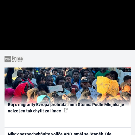
Boj s migranty Evropa prohrála, míní Stoniš. Podle Mlejnka je
nelze jen tak chytit za límec
Nikdy nezpochybňujte voliče ANO, smál se Staněk. Dle