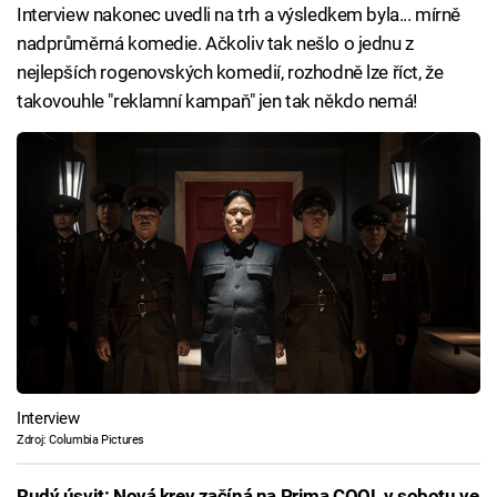
Interview nakonec uvedli na trh a výsledkem byla... mírně
nadprůměrná komedie. Ačkoliv tak nešlo o jednu z
nejlepších rogenovských komedií, rozhodně lze říct, že
takovouhle "reklamní kampaň" jen tak někdo nemá!
Interview
Zdroj: Columbia Pictures
Rudý úsvit: Nová krev začíná na Prima COOL v sobotu ve