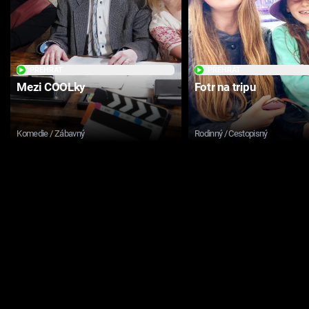
PŘEHRÁT
PŘEHRÁT
Mezi COOLky
Fotr na tripu
Komedie / Zábavný
Rodinný / Cestopisný