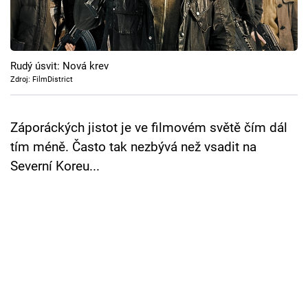
Cool Esport
Pořady
Rudý úsvit: Nová krev
TV Program
Zdroj: FilmDistrict
Sledujte prima+
Záporáckých jistot je ve filmovém světě čím dál
tím méně. Často tak nezbývá než vsadit na
Přihlášení
Severní Koreu...
Sledujte nás