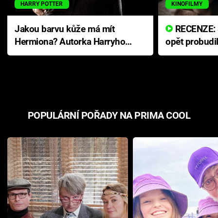
HARRY POTTER
KINOFILMY
Jakou barvu kůže má mít
RECENZE: Smrtelné zlo se
Hermiona? Autorka Harryho
opět probudi
Pottera přišla s ráznou
přichází s n
odpovědí
hororovou n
POPULÁRNÍ POŘADY NA PRIMA COOL