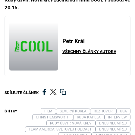
20.15.
Petr Král
VŠECHNY ČLÁNKY AUTORA
SDÍLEJTE ČLÁNEK
ŠTÍTKY
FILM
SEVERNÍ KOREA
ROZHOVOR
USA
CHRIS HEMSWORTH
RUDÁ KAPELA
INTERVIEW
RUDÝ ÚSVIT: NOVÁ KREV
DNES NEUMÍREJ
TEAM AMERICA: SVĚTOVEJ POLICAJT
DNES NEUMÍREJ