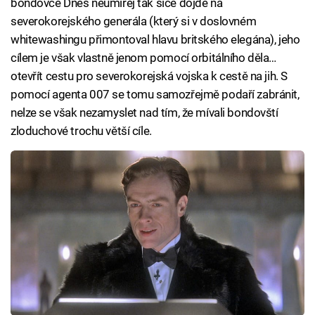
bondovce Dnes neumírej tak sice dojde na
severokorejského generála (který si v doslovném
whitewashingu přimontoval hlavu britského elegána), jeho
cílem je však vlastně jenom pomocí orbitálního děla…
otevřít cestu pro severokorejská vojska k cestě na jih. S
pomocí agenta 007 se tomu samozřejmě podaří zabránit,
nelze se však nezamyslet nad tím, že mívali bondovští
zloduchové trochu větší cíle.