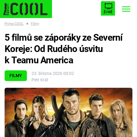
ŽIVĚ
Prima COOL
■
Filmy
STARHOUSE
BUFFY, PŘEMOŽITELKA UPÍRŮ
Trendy:
5 filmů se záporáky ze Severní
ESCAPE
PLNEJ KOTEL
AVENGERS 5
Koreje: Od Rudého úsvitu
k Teamu America
23. března 2026 00:02
FILMY
Petr Král
Témata
Filmy
Seriály
Hry