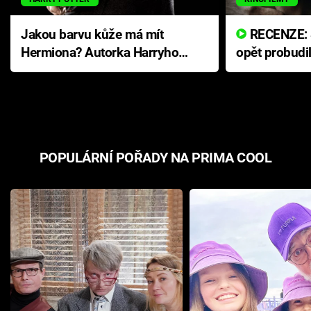
Jakou barvu kůže má mít
RECENZE: Smrtelné zlo se
Hermiona? Autorka Harryho
opět probudi
Pottera přišla s ráznou
přichází s n
odpovědí
hororovou n
POPULÁRNÍ POŘADY NA PRIMA COOL