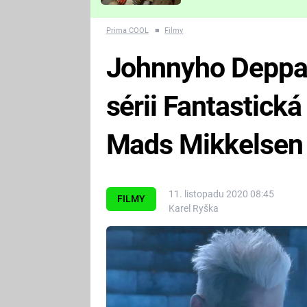
Které děsivé pecky vám
nejvíc zvednou tep?
Prima COOL
■
Filmy
Johnnyho Deppa 
sérii Fantastická
Mads Mikkelsen
11. listopadu 2020 08:45
FILMY
Karel Ryška