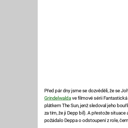
Před pár dny jsme se dozvěděli, že se J
Grindelwalda
ve filmové sérii Fantastick
plátkem The Sun, jenž sledoval jeho bouř
za tím, že ji Depp bil). A přestože situac
požádalo Deppa o odstoupení z role, čemu