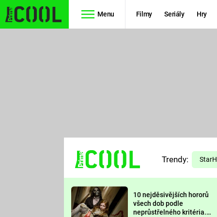
Menu
Filmy
Seriály
Hry
Seriály
Filmy
SIMPSONOVI
STAR WARS
HVĚZDNÁ
AVENGERS
BRÁNA
RYCHLE A
TEORIE
ZBĚSILE 10
Trendy:
VELKÉHO
Star
PREDÁTOR
TŘESKU
10 nejděsivějších hororů
FUTURAMA
všech dob podle
neprůstřelného kritéria.