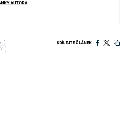
ÁNKY AUTORA
SDÍLEJTE ČLÁNEK
D
NY