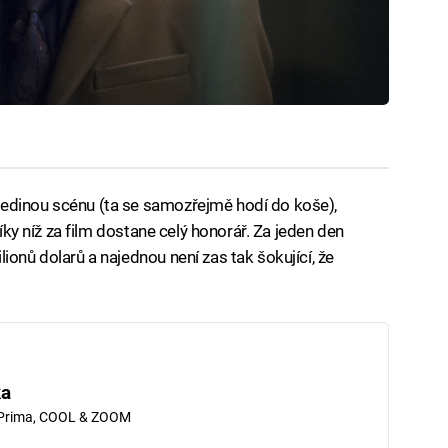
edinou scénu (ta se samozřejmě hodí do koše),
díky níž za film dostane celý honorář. Za jeden den
ionů dolarů a najednou není zas tak šokující, že
ka
 Prima, COOL & ZOOM