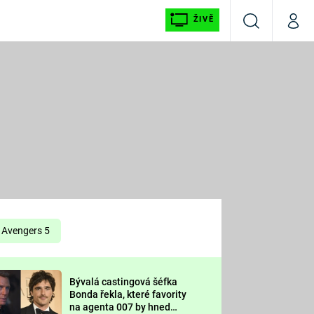
ŽIVĚ
Vyhledávání
Můj p
Prima+
É
CNN Prima NEWS
E
Prima FRESH
ŠÍ
Prima LIVING
E
Prima Ženy
Avengers 5
Prima LAJK
Bývalá castingová šéfka
OOL
Bonda řekla, které favority
Sledujte nás
na agenta 007 by hned