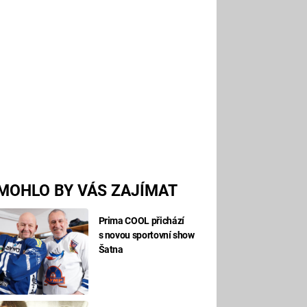
MOHLO BY VÁS ZAJÍMAT
Prima COOL přichází
s novou sportovní show
Šatna