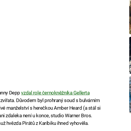
ohnny Depp
vzdal role černokněžníka Gellerta
á zvířata. Důvodem byl prohraný soud s bulvárním
livé manželství s herečkou Amber Heard (a stál si
e ani zdaleka není u konce, studio Warner Bros.
ž hvězda Pirátů z Karibiku ihned vyhověla.