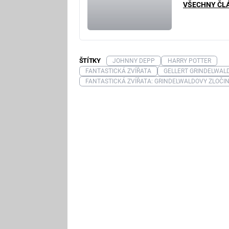
VŠECHNY ČL
ŠTÍTKY
JOHNNY DEPP
HARRY POTTER
FANTASTICKÁ ZVÍŘATA
GELLERT GRINDELWAL
FANTASTICKÁ ZVÍŘATA: GRINDELWALDOVY ZLOČI