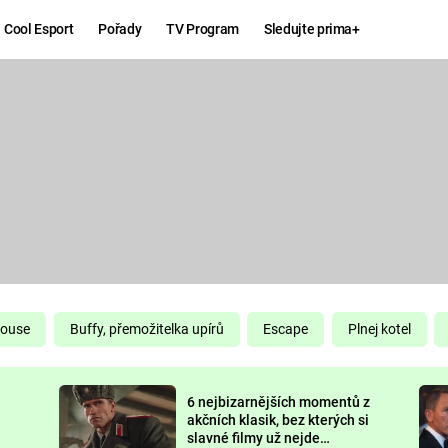
Cool Esport
Pořady
TV Program
Sledujte prima+
Hry
Zábava
MAFIA
ZÁBAVN
GALERI
GTA 6
NEJLEP
KINGDOM
KOMEDI
COME:
DELIVERANCE
CHUCK
House
Buffy, přemožitelka upírů
Escape
Plnej kotel
NORRIS
ESPORT
6 nejbizarnějších momentů z
DEADP
akčních klasik, bez kterých si
slavné filmy už nejde