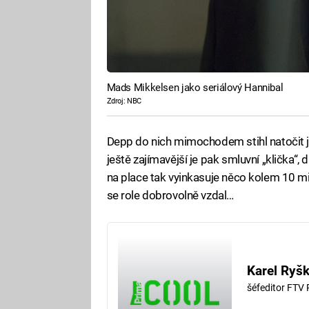
Mads Mikkelsen jako seriálový Hannibal
Zdroj: NBC
Depp do nich mimochodem stihl natočit j
ještě zajímavější je pak smluvní „klička“, 
na place tak vyinkasuje něco kolem 10 mil
se role dobrovolně vzdal…
Karel Ryš
šéfeditor FTV