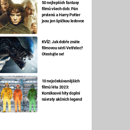
50 nejlepších fantasy
filmů všech dob: Pán
prstenů a Harry Potter
jsou jen špičkou ledovce
KVÍZ: Jak dobře znáte
filmovou sérii Vetřelec?
Otestujte se!
10 nejočekávanějších
filmů léta 2023:
Komiksové hity doplní
návraty akčních legend