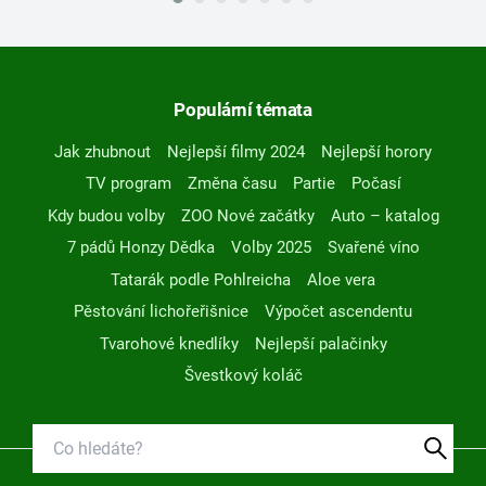
Populární témata
Jak zhubnout
Nejlepší filmy 2024
Nejlepší horory
TV program
Změna času
Partie
Počasí
Kdy budou volby
ZOO Nové začátky
Auto – katalog
7 pádů Honzy Dědka
Volby 2025
Svařené víno
Tatarák podle Pohlreicha
Aloe vera
Pěstování lichořeřišnice
Výpočet ascendentu
Tvarohové knedlíky
Nejlepší palačinky
Švestkový koláč