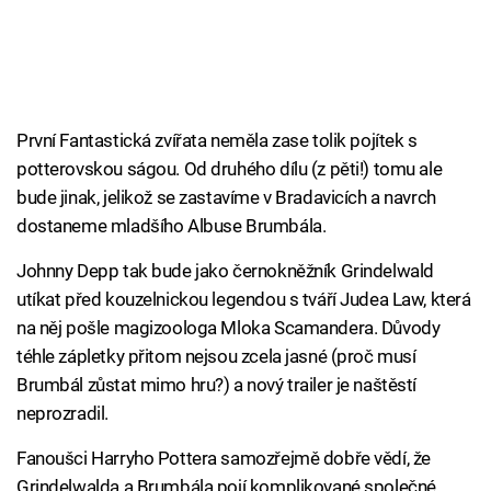
První Fantastická zvířata neměla zase tolik pojítek s
potterovskou ságou. Od druhého dílu (z pěti!) tomu ale
bude jinak, jelikož se zastavíme v Bradavicích a navrch
dostaneme mladšího Albuse Brumbála.
Johnny Depp tak bude jako černokněžník Grindelwald
utíkat před kouzelnickou legendou s tváří Judea Law, která
na něj pošle magizoologa Mloka Scamandera. Důvody
téhle zápletky přitom nejsou zcela jasné (proč musí
Brumbál zůstat mimo hru?) a nový trailer je naštěstí
neprozradil.
Fanoušci Harryho Pottera samozřejmě dobře vědí, že
Grindelwalda a Brumbála pojí komplikované společné