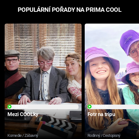
POPULÁRNÍ POŘADY NA PRIMA COOL
PŘEHRÁT
PŘEHRÁT
Mezi COOLky
Fotr na tripu
Komedie / Zábavný
Rodinný / Cestopisný