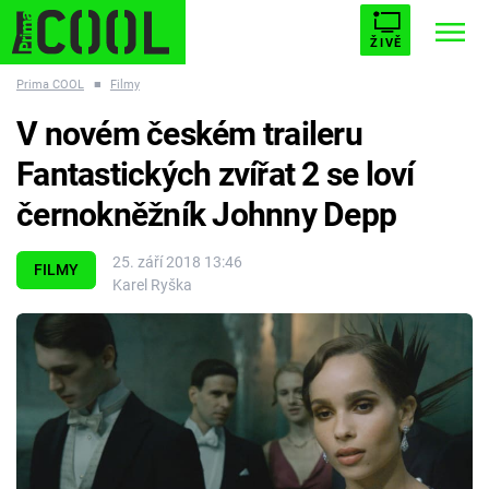
ŽIVĚ
Prima COOL
■
Filmy
STARHOUSE
BUFFY, PŘEMOŽITELKA UPÍRŮ
Trendy:
V novém českém traileru
ESCAPE
PLNEJ KOTEL
AVENGERS 5
Fantastických zvířat 2 se loví
černokněžník Johnny Depp
25. září 2018 13:46
FILMY
Karel Ryška
Témata
Přihlášení
Sledujte nás