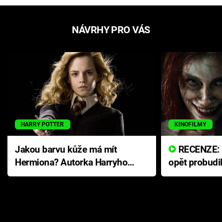
NÁVRHY PRO VÁS
HARRY POTTER
KINOFILMY
Jakou barvu kůže má mít
RECENZE: Smrtelné zlo se
Hermiona? Autorka Harryho
opět probudi
Pottera přišla s ráznou
přichází s n
odpovědí
hororovou n