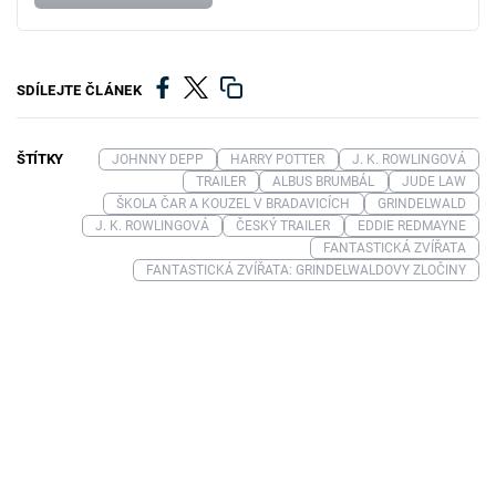
SDÍLEJTE ČLÁNEK
ŠTÍTKY
JOHNNY DEPP
HARRY POTTER
J. K. ROWLINGOVÁ
TRAILER
ALBUS BRUMBÁL
JUDE LAW
ŠKOLA ČAR A KOUZEL V BRADAVICÍCH
GRINDELWALD
J. K. ROWLINGOVÁ
ČESKÝ TRAILER
EDDIE REDMAYNE
FANTASTICKÁ ZVÍŘATA
FANTASTICKÁ ZVÍŘATA: GRINDELWALDOVY ZLOČINY