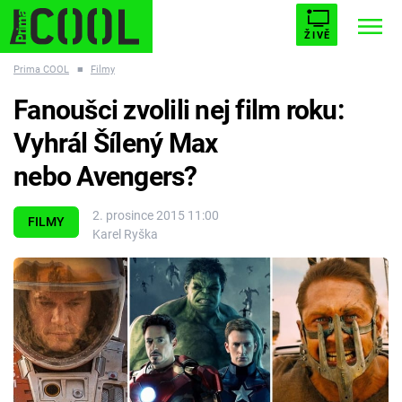
ŽIVĚ
Prima COOL
■
Filmy
STARHOUSE
BUFFY, PŘEMOŽITELKA UPÍRŮ
Trendy:
Fanoušci zvolili nej film roku:
ESCAPE
PLNEJ KOTEL
AVENGERS 5
Vyhrál Šílený Max
nebo Avengers?
2. prosince 2015 11:00
FILMY
Karel Ryška
Témata
Filmy
Seriály
Hry