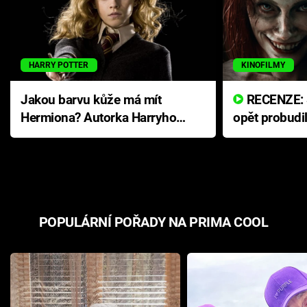
HARRY POTTER
KINOFILMY
Jakou barvu kůže má mít
RECENZE: Smrtelné zlo se
Hermiona? Autorka Harryho
opět probudi
Pottera přišla s ráznou
přichází s n
odpovědí
hororovou n
POPULÁRNÍ POŘADY NA PRIMA COOL