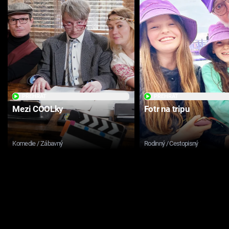
PŘEHRÁT
PŘEHRÁT
Mezi COOLky
Fotr na tripu
Komedie / Zábavný
Rodinný / Cestopisný