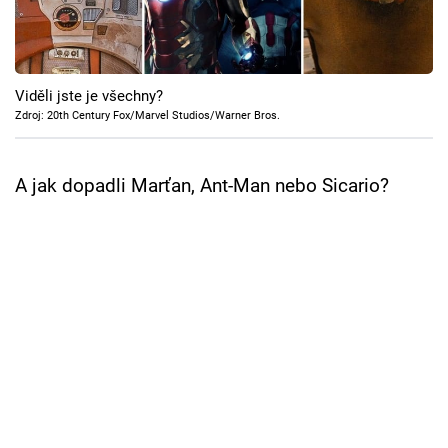
Cool Esport
Pořady
Viděli jste je všechny?
TV Program
Zdroj: 20th Century Fox/Marvel Studios/Warner Bros.
Sledujte prima+
A jak dopadli Marťan, Ant-Man nebo Sicario?
Přihlášení
Sledujte nás