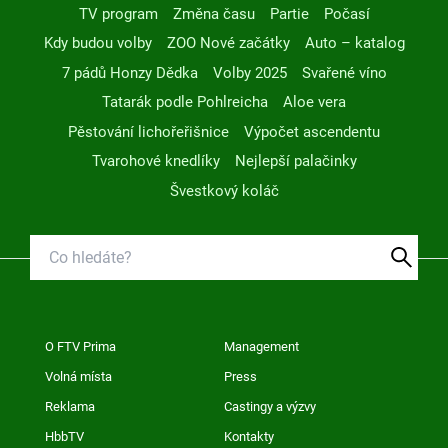
TV program
Změna času
Partie
Počasí
Kdy budou volby
ZOO Nové začátky
Auto – katalog
7 pádů Honzy Dědka
Volby 2025
Svařené víno
Tatarák podle Pohlreicha
Aloe vera
Pěstování lichořeřišnice
Výpočet ascendentu
Tvarohové knedlíky
Nejlepší palačinky
Švestkový koláč
O FTV Prima
Management
Volná místa
Press
Reklama
Castingy a výzvy
HbbTV
Kontakty