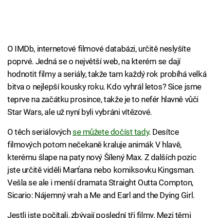
O IMDb, internetové filmové databázi, určitě neslyšíte
poprvé. Jedná se o největší web, na kterém se dají
hodnotit filmy a seriály, takže tam každý rok probíhá velká
bitva o nejlepší kousky roku. Kdo vyhrál letos? Sice jsme
teprve na začátku prosince, takže je to nefér hlavně vůči
Star Wars, ale už nyní byli vybráni vítězové.
O těch seriálových
se můžete dočíst tady
. Desítce
filmových potom nečekaně kraluje animák V hlavě,
kterému šlape na paty nový Šílený Max. Z dalších pozic
jste určitě viděli Marťana nebo komiksovku Kingsman.
Vešla se ale i menší dramata Straight Outta Compton,
Sicario: Nájemný vrah a Me and Earl and the Dying Girl.
Jestli jste počítali, zbývají poslední tři filmy. Mezi těmi