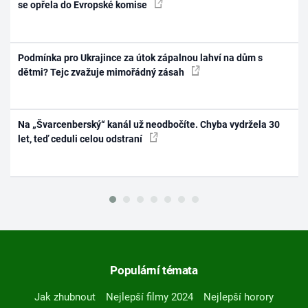
se opřela do Evropské komise
Podmínka pro Ukrajince za útok zápalnou lahví na dům s
dětmi? Tejc zvažuje mimořádný zásah
Na „Švarcenberský“ kanál už neodbočíte. Chyba vydržela 30
let, teď ceduli celou odstraní
Populární témata
Jak zhubnout
Nejlepší filmy 2024
Nejlepší horory