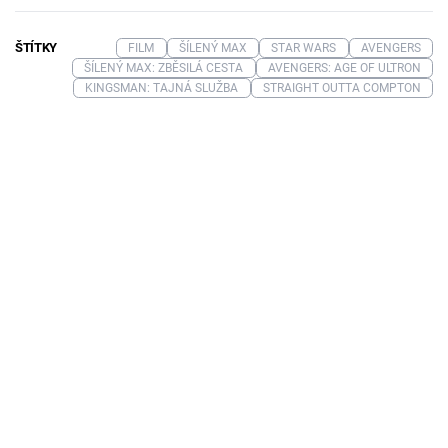
ŠTÍTKY
FILM
ŠÍLENÝ MAX
STAR WARS
AVENGERS
ŠÍLENÝ MAX: ZBĚSILÁ CESTA
AVENGERS: AGE OF ULTRON
KINGSMAN: TAJNÁ SLUŽBA
STRAIGHT OUTTA COMPTON