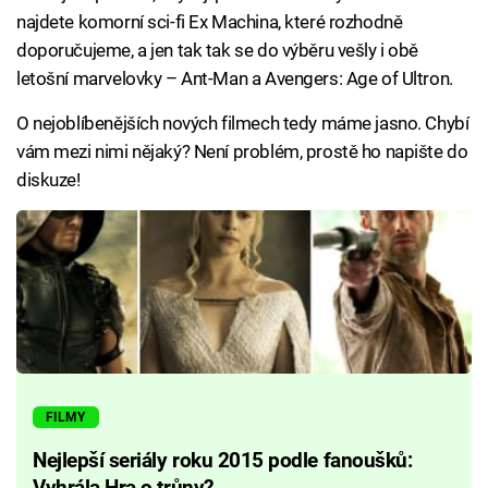
najdete komorní sci-fi Ex Machina, které rozhodně
doporučujeme, a jen tak tak se do výběru vešly i obě
letošní marvelovky – Ant-Man a Avengers: Age of Ultron.
O nejoblíbenějších nových filmech tedy máme jasno. Chybí
vám mezi nimi nějaký? Není problém, prostě ho napište do
diskuze!
FILMY
Nejlepší seriály roku 2015 podle fanoušků:
Vyhrála Hra o trůny?