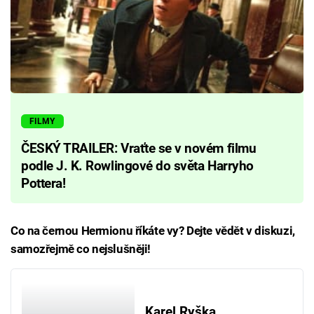
FILMY
ČESKÝ TRAILER: Vraťte se v novém filmu
podle J. K. Rowlingové do světa Harryho
Pottera!
Co na černou Hermionu říkáte vy? Dejte vědět v diskuzi,
samozřejmě co nejslušněji!
Karel Ryška