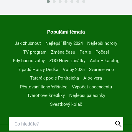
Populární témata
Jak zhubnout
Nejlepší filmy 2024
Nejlepší horory
TV program
Změna času
Partie
Počasí
Kdy budou volby
ZOO Nové začátky
Auto – katalog
7 pádů Honzy Dědka
Volby 2025
Svařené víno
Tatarák podle Pohlreicha
Aloe vera
Pěstování lichořeřišnice
Výpočet ascendentu
Tvarohové knedlíky
Nejlepší palačinky
Švestkový koláč