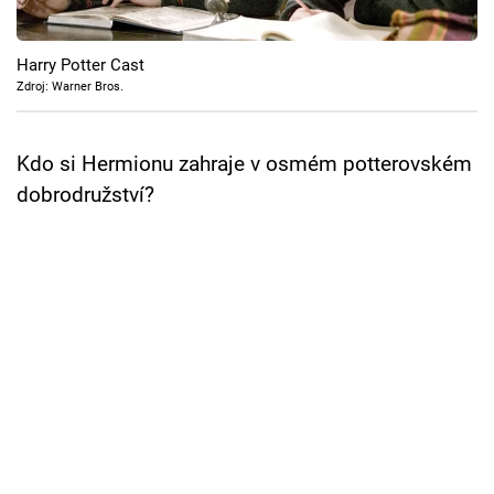
Cool Esport
Harry Potter Cast
Pořady
Zdroj: Warner Bros.
TV Program
Kdo si Hermionu zahraje v osmém potterovském
Sledujte prima+
dobrodružství?
Přihlášení
Sledujte nás