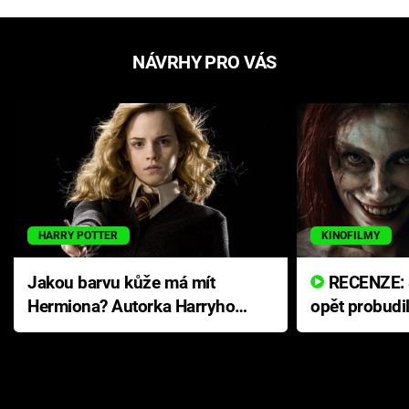
NÁVRHY PRO VÁS
HARRY POTTER
KINOFILMY
Jakou barvu kůže má mít
RECENZE: Smrtelné zlo se
Hermiona? Autorka Harryho
opět probudi
Pottera přišla s ráznou
přichází s n
odpovědí
hororovou n