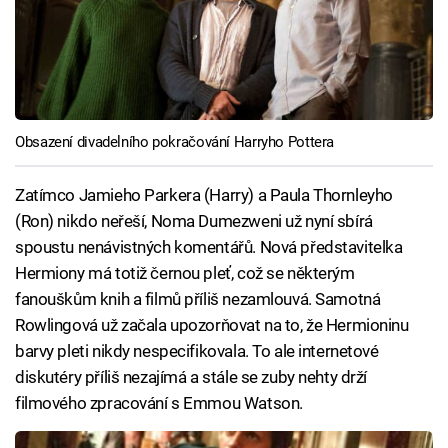
Obsazení divadelního pokračování Harryho Pottera
Zatímco Jamieho Parkera (Harry) a Paula Thornleyho
(Ron) nikdo neřeší, Noma Dumezweni už nyní sbírá
spoustu nenávistných komentářů. Nová představitelka
Hermiony má totiž černou pleť, což se některým
fanouškům knih a filmů příliš nezamlouvá. Samotná
Rowlingová už začala upozorňovat na to, že Hermioninu
barvy pleti nikdy nespecifikovala. To ale internetové
diskutéry příliš nezajímá a stále se zuby nehty drží
filmového zpracování s Emmou Watson.