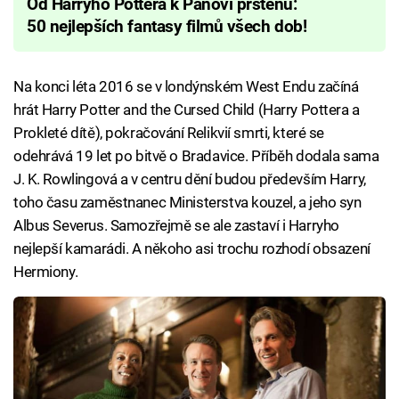
Od Harryho Pottera k Pánovi prstenů:
50 nejlepších fantasy filmů všech dob!
Na konci léta 2016 se v londýnském West Endu začíná
hrát Harry Potter and the Cursed Child (Harry Pottera a
Prokleté dítě), pokračování Relikvií smrti, které se
odehrává 19 let po bitvě o Bradavice. Příběh dodala sama
J. K. Rowlingová a v centru dění budou především Harry,
toho času zaměstnanec Ministerstva kouzel, a jeho syn
Albus Severus. Samozřejmě se ale zastaví i Harryho
nejlepší kamarádi. A někoho asi trochu rozhodí obsazení
Hermiony.