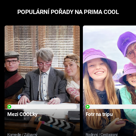
POPULÁRNÍ POŘADY NA PRIMA COOL
PŘEHRÁT
PŘEHRÁT
Mezi COOLky
Fotr na tripu
Komedie / Zábavný
Rodinný / Cestopisný