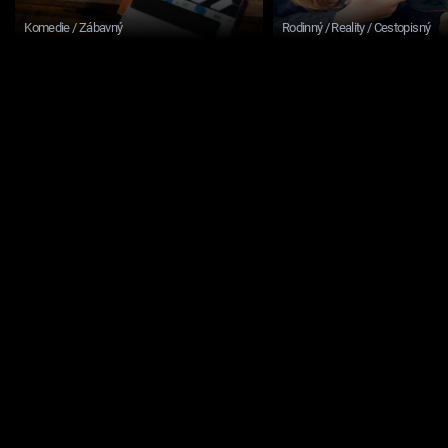
Komedie / Zábavný
Rodinný / Reality / Cestopisný