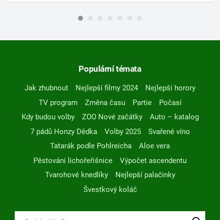
Populární témata
Jak zhubnout
Nejlepší filmy 2024
Nejlepší horory
TV program
Změna času
Partie
Počasí
Kdy budou volby
ZOO Nové začátky
Auto – katalog
7 pádů Honzy Dědka
Volby 2025
Svařené víno
Tatarák podle Pohlreicha
Aloe vera
Pěstování lichořeřišnice
Výpočet ascendentu
Tvarohové knedlíky
Nejlepší palačinky
Švestkový koláč