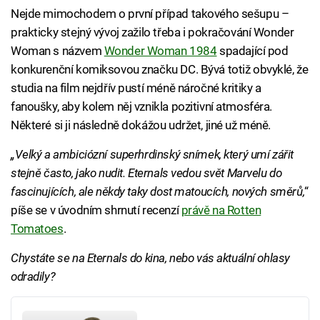
Nejde mimochodem o první případ takového sešupu –
prakticky stejný vývoj zažilo třeba i pokračování Wonder
Woman s názvem
Wonder Woman 1984
spadající pod
konkurenční komiksovou značku DC. Bývá totiž obvyklé, že
studia na film nejdřív pustí méně náročné kritiky a
fanoušky, aby kolem něj vznikla pozitivní atmosféra.
Některé si ji následně dokážou udržet, jiné už méně.
„Velký a ambiciózní superhrdinský snímek, který umí zářit
stejně často, jako nudit. Eternals vedou svět Marvelu do
fascinujících, ale někdy taky dost matoucích, nových směrů,
“
píše se v úvodním shrnutí recenzí
právě na Rotten
Tomatoes
.
Chystáte se na Eternals do kina, nebo vás aktuální ohlasy
odradily?