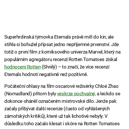
Superhrdinská týmovka Eternals právě míří do kin, ale
stihla si bohužel připsat jedno nepříjemné prvenství. Jde
totiž o první film z komiksového univerza Marvel, který na
populárním agregátoru recenzí Rotten Tomatoes získal
hodnocení Rotten
(Shnilý) – to značí, že více recenzí
Eternals hodnotí negativně než pozitivně.
Počáteční ohlasy na film oscarové režisérky Chloé Zhao
(Nomadland) přitom byly
veskrze pochvalné,
a leckdo se
dokonce oháněl označením mistrovské dílo. Jenže pak
začaly přibývat další recenze (často od vyhlášených
zámořských kritiků), které už tak lichotivé nebyly. V
důsledku toho začalo klesat i skóre na Rotten Tomatoes