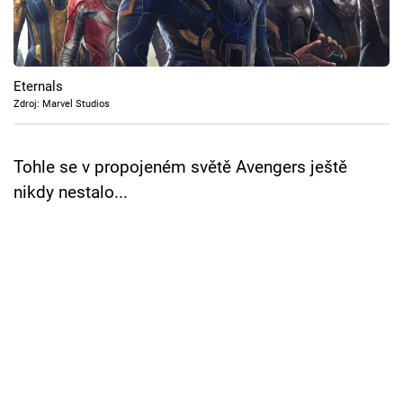
Cool Esport
Pořady
Eternals
TV Program
Zdroj: Marvel Studios
Sledujte prima+
Tohle se v propojeném světě Avengers ještě
nikdy nestalo...
Přihlášení
Sledujte nás