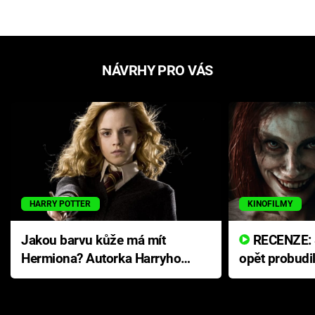
NÁVRHY PRO VÁS
HARRY POTTER
KINOFILMY
Jakou barvu kůže má mít
RECENZE: Smrtelné zlo se
Hermiona? Autorka Harryho
opět probudi
Pottera přišla s ráznou
přichází s n
odpovědí
hororovou n