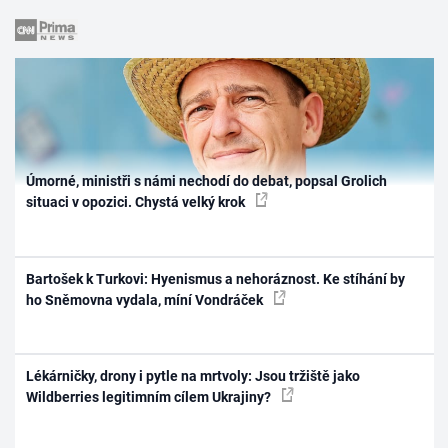
Úmorné, ministři s námi nechodí do debat, popsal Grolich
situaci v opozici. Chystá velký krok
Bartošek k Turkovi: Hyenismus a nehoráznost. Ke stíhání by
ho Sněmovna vydala, míní Vondráček
Lékárničky, drony i pytle na mrtvoly: Jsou tržiště jako
Wildberries legitimním cílem Ukrajiny?