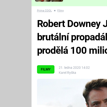
Které děsivé pecky vám
nejvíc zvednou tep?
Prima COOL
■
Filmy
Robert Downey J
brutální propadák
prodělá 100 mili
21. ledna 2020 14:02
FILMY
Karel Ryška