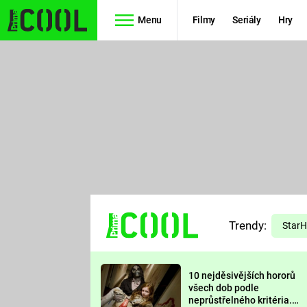
Menu
Filmy
Seriály
Hry
Seriály
Filmy
SIMPSONOVI
STAR WARS
HVĚZDNÁ
AVENGERS
BRÁNA
RYCHLE A
TEORIE
ZBĚSILE 10
Trendy:
VELKÉHO
Star
PREDÁTOR
TŘESKU
10 nejděsivějších hororů
FUTURAMA
všech dob podle
neprůstřelného kritéria.