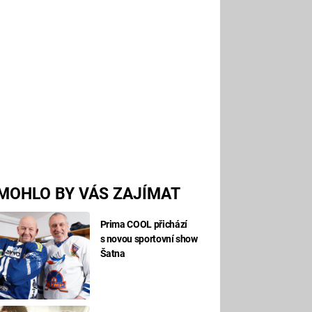
MOHLO BY VÁS ZAJÍMAT
Prima COOL přichází
s novou sportovní show
Šatna