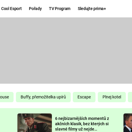
Cool Esport
Pořady
TV Program
Sledujte prima+
Hry
Zábava
MAFIA
ZÁBAVN
GALERI
GTA 6
NEJLEP
KINGDOM
KOMEDI
COME:
DELIVERANCE
CHUCK
House
Buffy, přemožitelka upírů
Escape
Plnej kotel
NORRIS
ESPORT
6 nejbizarnějších momentů z
DEADP
akčních klasik, bez kterých si
slavné filmy už nejde