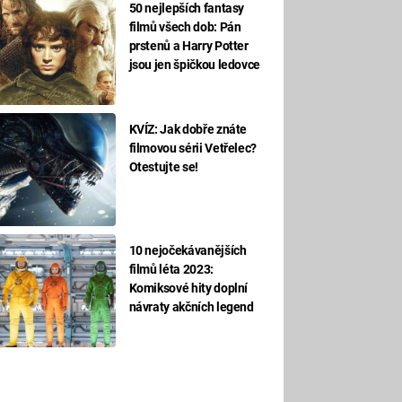
50 nejlepších fantasy
filmů všech dob: Pán
prstenů a Harry Potter
jsou jen špičkou ledovce
KVÍZ: Jak dobře znáte
filmovou sérii Vetřelec?
Otestujte se!
10 nejočekávanějších
filmů léta 2023:
Komiksové hity doplní
návraty akčních legend