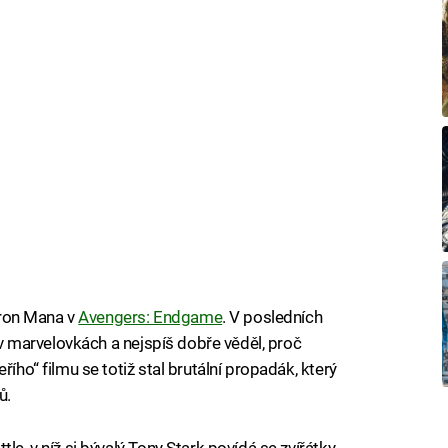
 Iron Mana v
Avengers: Endgame
. V posledních
ž v marvelovkách a nejspíš dobře věděl, proč
řího“ filmu se totiž stal brutální propadák, který
ů.
le, v níž si bývalý Tony Stark povídá se zvířátky.