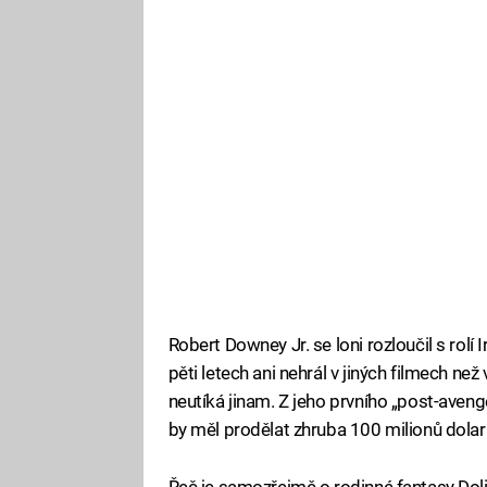
Robert Downey Jr. se loni rozloučil s rolí
pěti letech ani nehrál v jiných filmech ne
neutíká jinam. Z jeho prvního „post-avenge
by měl prodělat zhruba 100 milionů dolar
Řeč je samozřejmě o rodinné fantasy Dolitt