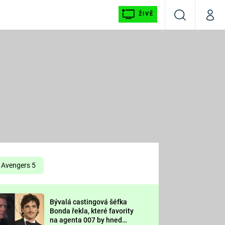
ŽIVĚ
Vyhledávání
Můj p
Prima+
É
CNN Prima NEWS
E
Prima FRESH
ŠÍ
Prima LIVING
E
Prima Ženy
Avengers 5
Prima LAJK
Bývalá castingová šéfka
OOL
Bonda řekla, které favority
Sledujte nás
na agenta 007 by hned