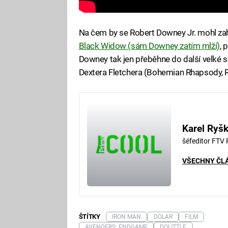
Na čem by se Robert Downey Jr. mohl zah
Black Widow (sám Downey zatím mlží)
, 
Downey tak jen přeběhne do další velké s
Dextera Fletchera (Bohemian Rhapsody, R
Karel Ryš
šéfeditor FTV
VŠECHNY ČL
ŠTÍTKY
IRON MAN
DOLAR
FILM
AVENGERS: ENDGAME
DOLITTLE