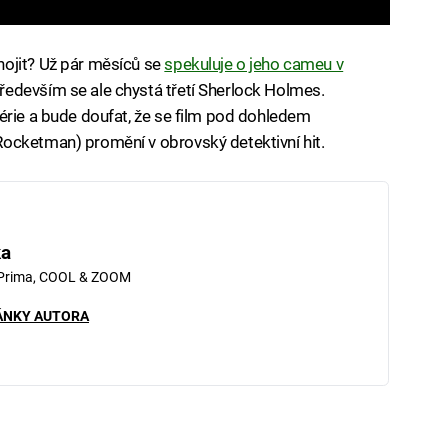
ojit? Už pár měsíců se
spekuluje o jeho cameu v
především se ale chystá třetí Sherlock Holmes.
érie a bude doufat, že se film pod dohledem
ocketman) promění v obrovský detektivní hit.
ka
 Prima, COOL & ZOOM
ÁNKY AUTORA