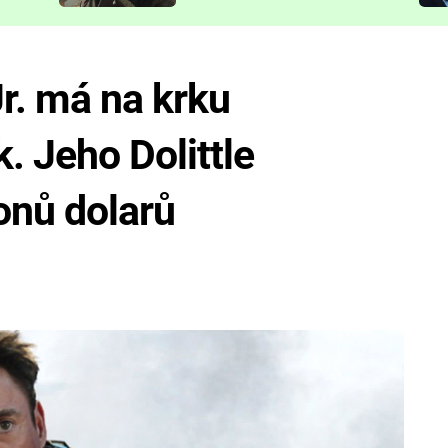
představit
r. má na krku
. Jeho Dolittle
onů dolarů