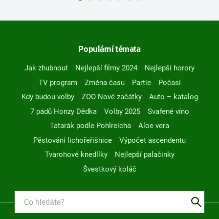
Populární témata
Jak zhubnout
Nejlepší filmy 2024
Nejlepší horory
TV program
Změna času
Partie
Počasí
Kdy budou volby
ZOO Nové začátky
Auto – katalog
7 pádů Honzy Dědka
Volby 2025
Svařené víno
Tatarák podle Pohlreicha
Aloe vera
Pěstování lichořeřišnice
Výpočet ascendentu
Tvarohové knedlíky
Nejlepší palačinky
Švestkový koláč