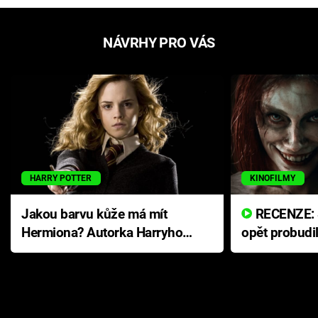
NÁVRHY PRO VÁS
HARRY POTTER
KINOFILMY
Jakou barvu kůže má mít
RECENZE: Smrtelné zlo se
Hermiona? Autorka Harryho
opět probudi
Pottera přišla s ráznou
přichází s n
odpovědí
hororovou n