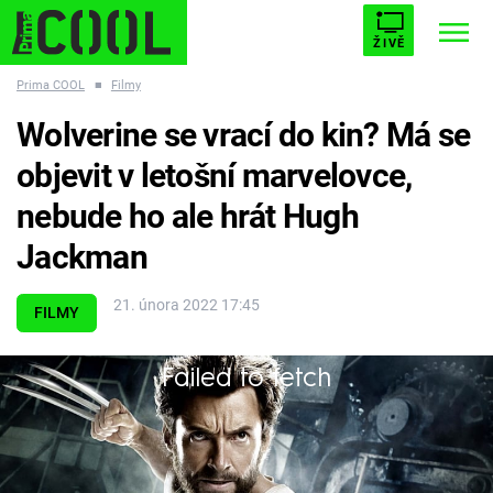
ŽIVĚ
Prima COOL
■
Filmy
STARHOUSE
BUFFY, PŘEMOŽITELKA UPÍRŮ
Trendy:
Wolverine se vrací do kin? Má se
ESCAPE
PLNEJ KOTEL
AVENGERS 5
objevit v letošní marvelovce,
nebude ho ale hrát Hugh
Jackman
Témata
21. února 2022 17:45
FILMY
Filmy
Failed to fetch
Marvel možná nesáhne do své databáze X-Menů
Seriály
jen pro Profesora X...
Hry