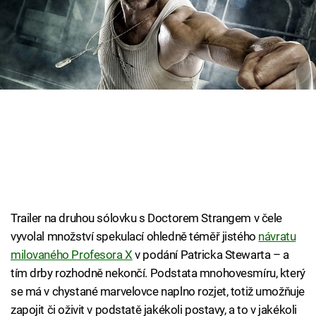
Cool Esport
Pořady
TV Program
Sledujte prima+
Přihlášení
Sledujte nás
Trailer na druhou sólovku s Doctorem Strangem v čele
vyvolal množství spekulací ohledně téměř jistého
návratu
milovaného Profesora X
v podání Patricka Stewarta – a
tím drby rozhodně nekončí. Podstata mnohovesmíru, který
se má v chystané marvelovce naplno rozjet, totiž umožňuje
zapojit či oživit v podstatě jakékoli postavy, a to v jakékoli