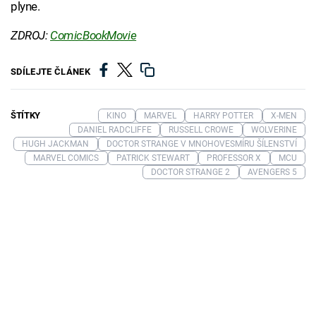
plyne.
ZDROJ:
ComicBookMovie
SDÍLEJTE ČLÁNEK
ŠTÍTKY
KINO
MARVEL
HARRY POTTER
X-MEN
DANIEL RADCLIFFE
RUSSELL CROWE
WOLVERINE
HUGH JACKMAN
DOCTOR STRANGE V MNOHOVESMÍRU ŠÍLENSTVÍ
MARVEL COMICS
PATRICK STEWART
PROFESSOR X
MCU
DOCTOR STRANGE 2
AVENGERS 5