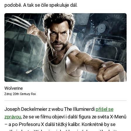
podobě. A tak se čile spekuluje dál.
Wolverine
Zdroj: 20th Century Fox
Joseph Deckelmeier z webu The Illuminerdi
přišel se
zprávou
, že se ve filmu objeví i další figura ze světa X-Menů
– a po Profesoru X další těžký kalibr. Konkrétně by se