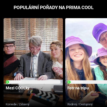
POPULÁRNÍ POŘADY NA PRIMA COOL
PŘEHRÁT
PŘEHRÁT
Mezi COOLky
Fotr na tripu
Komedie / Zábavný
Rodinný / Cestopisný