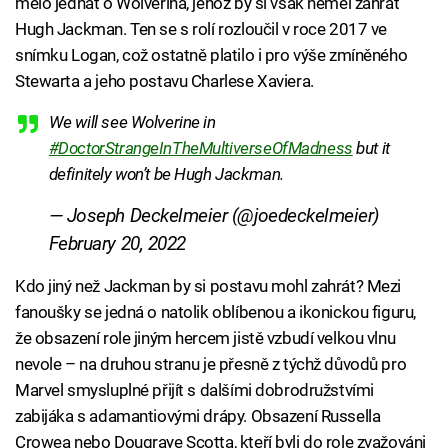
mělo jednat o Wolverina, jehož by si však neměl zahrát
Hugh Jackman. Ten se s rolí rozloučil v roce 2017 ve
snímku Logan, což ostatně platilo i pro výše zmíněného
Stewarta a jeho postavu Charlese Xaviera.
We will see Wolverine in
#DoctorStrangeInTheMultiverseOfMadness
but it
definitely won’t be Hugh Jackman.
— Joseph Deckelmeier (@joedeckelmeier)
February 20, 2022
Kdo jiný než Jackman by si postavu mohl zahrát? Mezi
fanoušky se jedná o natolik oblíbenou a ikonickou figuru,
že obsazení role jiným hercem jistě vzbudí velkou vlnu
nevole – na druhou stranu je přesně z týchž důvodů pro
Marvel smysluplné přijít s dalšími dobrodružstvími
zabijáka s adamantiovými drápy. Obsazení Russella
Crowea nebo Dougraye Scotta, kteří byli do role zvažováni