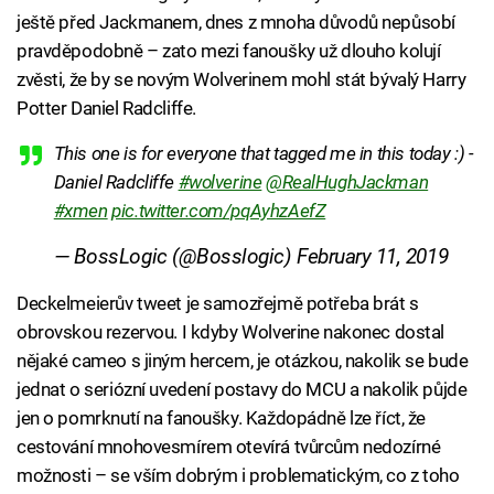
ještě před Jackmanem, dnes z mnoha důvodů nepůsobí
pravděpodobně – zato mezi fanoušky už dlouho kolují
zvěsti, že by se novým Wolverinem mohl stát bývalý Harry
Potter Daniel Radcliffe.
This one is for everyone that tagged me in this today :) -
Daniel Radcliffe
#wolverine
@RealHughJackman
#xmen
pic.twitter.com/pqAyhzAefZ
— BossLogic (@Bosslogic)
February 11, 2019
Deckelmeierův tweet je samozřejmě potřeba brát s
obrovskou rezervou. I kdyby Wolverine nakonec dostal
nějaké cameo s jiným hercem, je otázkou, nakolik se bude
jednat o seriózní uvedení postavy do MCU a nakolik půjde
jen o pomrknutí na fanoušky. Každopádně lze říct, že
cestování mnohovesmírem otevírá tvůrcům nedozírné
možnosti – se vším dobrým i problematickým, co z toho