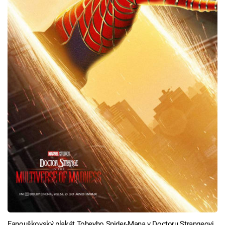
Fanouškovský plakát Tobeyho Spider-Mana v Doctoru Strangeovi