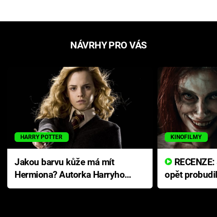
NÁVRHY PRO VÁS
HARRY POTTER
KINOFILMY
Jakou barvu kůže má mít
RECENZE: Smrtelné zlo se
Hermiona? Autorka Harryho
opět probudi
Pottera přišla s ráznou
přichází s n
odpovědí
hororovou n