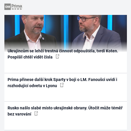
Ukrajincům se lehčí trestná činnost odpouštěla, tvrdí Koten.
Pospíšil chtěl vidět čísla
Prima přinese další krok Sparty v boji o LM. Fanoušci uvidí i
rozhodující odvetu v Lyonu
Rusko našlo slabé místo ukrajinské obrany. Útočit může téměř
bez varování