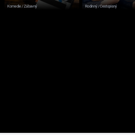
Komedie / Zábavný
Rodinný / Cestopisný