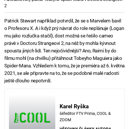
2
Patrick Stewart například potvrdil, že se s Marvelem bavil
o Profesoru X. A i když prý návrat do role neplánuje (Logan
mu jako rozlučka stačil), dost možná se řešilo cameo
právě v Doctoru Strangeovi 2, na něž by mohla kývnout
spousta jiných lidí. Ten nejočividnější? Ano, Raimi by do
filmu mohl (na chvilku) přitáhnout Tobeyho Maguiera jako
Spider-Mana. Vzhledem k tomu, že je premiéra až 6. května
2021, se ale připravte na to, že se podobné malé radosti
ještě dlouho nepotvrdí.
Karel Ryška
šéfeditor FTV Prima, COOL &
ZOOM