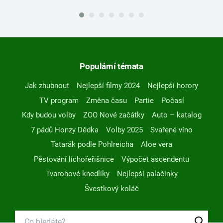
Populární témata
Jak zhubnout
Nejlepší filmy 2024
Nejlepší horory
TV program
Změna času
Partie
Počasí
Kdy budou volby
ZOO Nové začátky
Auto – katalog
7 pádů Honzy Dědka
Volby 2025
Svařené víno
Tatarák podle Pohlreicha
Aloe vera
Pěstování lichořeřišnice
Výpočet ascendentu
Tvarohové knedlíky
Nejlepší palačinky
Švestkový koláč