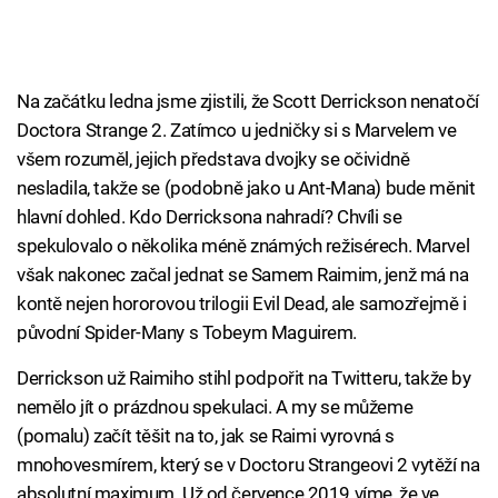
Na začátku ledna jsme zjistili, že Scott Derrickson nenatočí
Doctora Strange 2. Zatímco u jedničky si s Marvelem ve
všem rozuměl, jejich představa dvojky se očividně
nesladila, takže se (podobně jako u Ant-Mana) bude měnit
hlavní dohled. Kdo Derricksona nahradí? Chvíli se
spekulovalo o několika méně známých režisérech. Marvel
však nakonec začal jednat se Samem Raimim, jenž má na
kontě nejen hororovou trilogii Evil Dead, ale samozřejmě i
původní Spider-Many s Tobeym Maguirem.
Derrickson už Raimiho stihl podpořit na Twitteru, takže by
nemělo jít o prázdnou spekulaci. A my se můžeme
(pomalu) začít těšit na to, jak se Raimi vyrovná s
mnohovesmírem, který se v Doctoru Strangeovi 2 vytěží na
absolutní maximum. Už od července 2019 víme, že ve