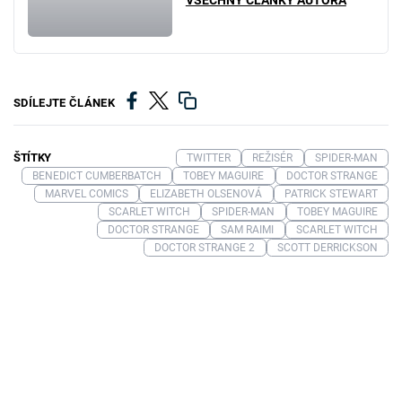
VŠECHNY ČLÁNKY AUTORA
SDÍLEJTE ČLÁNEK
ŠTÍTKY
TWITTER
REŽISÉR
SPIDER-MAN
BENEDICT CUMBERBATCH
TOBEY MAGUIRE
DOCTOR STRANGE
MARVEL COMICS
ELIZABETH OLSENOVÁ
PATRICK STEWART
SCARLET WITCH
SPIDER-MAN
TOBEY MAGUIRE
DOCTOR STRANGE
SAM RAIMI
SCARLET WITCH
DOCTOR STRANGE 2
SCOTT DERRICKSON