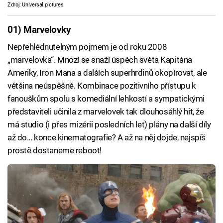
Zdroj: Universal pictures
01) Marvelovky
Nepřehlédnutelným pojmem je od roku 2008
„marvelovka“. Mnozí se snaží úspěch světa Kapitána
Ameriky, Iron Mana a dalších superhrdinů okopírovat, ale
většina neúspěšně. Kombinace pozitivního přístupu k
fanouškům spolu s komediální lehkostí a sympatickými
představiteli učinila z marvelovek tak dlouhosáhlý hit, že
má studio (i přes mizérii posledních let) plány na další díly
až do... konce kinematografie? A až na něj dojde, nejspíš
prostě dostaneme reboot!