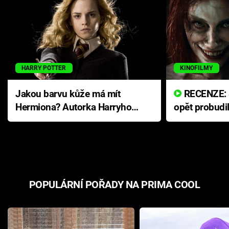
HARRY POTTER
KINOFILMY
Jakou barvu kůže má mít
RECENZE: Smrtelné zlo se
Hermiona? Autorka Harryho
opět probudi
Pottera přišla s ráznou
přichází s n
odpovědí
hororovou n
POPULÁRNÍ POŘADY NA PRIMA COOL