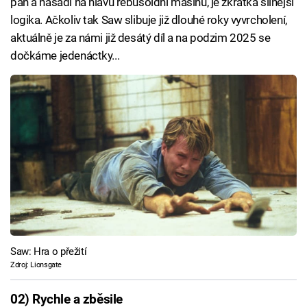
pán a nasadí na hlavu rébusoidní mašinu, je zkrátka silnější
logika. Ačkoliv tak Saw slibuje již dlouhé roky vyvrcholení,
aktuálně je za námi již desátý díl a na podzim 2025 se
dočkáme jedenáctky...
Saw: Hra o přežití
Zdroj: Lionsgate
02) Rychle a zběsile