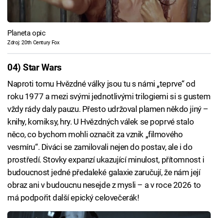
Planeta opic
Zdroj: 20th Century Fox
04) Star Wars
Naproti tomu Hvězdné války jsou tu s námi „teprve“ od
roku 1977 a mezi svými jednotlivými trilogiemi si s gustem
vždy rády daly pauzu. Přesto udržoval plamen někdo jiný –
knihy, komiksy, hry. U Hvězdných válek se poprvé stalo
něco, co bychom mohli označit za vznik „filmového
vesmíru“. Diváci se zamilovali nejen do postav, ale i do
prostředí. Stovky expanzí ukazující minulost, přítomnost i
budoucnost jedné předaleké galaxie zaručují, že nám její
obraz ani v budoucnu nesejde z mysli – a v roce 2026 to
má podpořit další epický celovečerák!