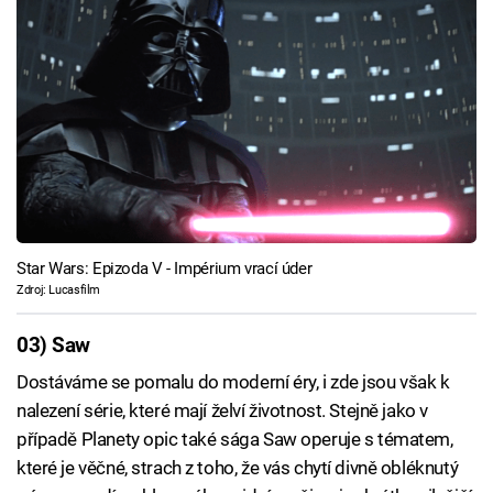
Star Wars: Epizoda V - Impérium vrací úder
Zdroj: Lucasfilm
03) Saw
Dostáváme se pomalu do moderní éry, i zde jsou však k
nalezení série, které mají želví životnost. Stejně jako v
případě Planety opic také sága Saw operuje s tématem,
které je věčné, strach z toho, že vás chytí divně obléknutý