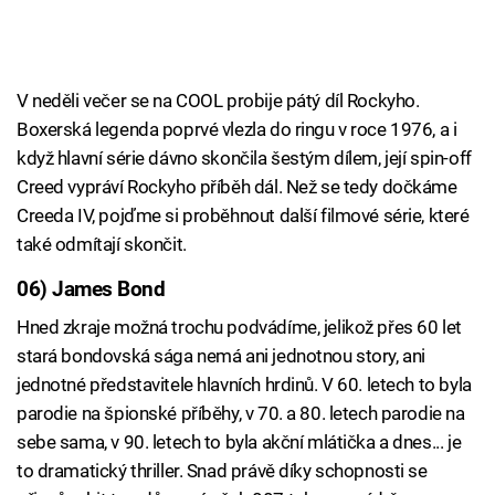
V neděli večer se na COOL probije pátý díl Rockyho.
Boxerská legenda poprvé vlezla do ringu v roce 1976, a i
když hlavní série dávno skončila šestým dílem, její spin-off
Creed vypráví Rockyho příběh dál. Než se tedy dočkáme
Creeda IV, pojďme si proběhnout další filmové série, které
také odmítají skončit.
06) James Bond
Hned zkraje možná trochu podvádíme, jelikož přes 60 let
stará bondovská sága nemá ani jednotnou story, ani
jednotné představitele hlavních hrdinů. V 60. letech to byla
parodie na špionské příběhy, v 70. a 80. letech parodie na
sebe sama, v 90. letech to byla akční mlátička a dnes... je
to dramatický thriller. Snad právě díky schopnosti se