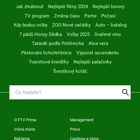
Jak zhubnout
Nejlepší filmy 2024
Nejlepší horory
TV program
Změna času
Partie
Počasí
Kdy budou volby
ZOO Nové začátky
Auto – katalog
7 pádů Honzy Dědka
Volby 2025
Svařené víno
Tatarák podle Pohlreicha
Aloe vera
Pěstování lichořeřišnice
Výpočet ascendentu
Tvarohové knedlíky
Nejlepší palačinky
Švestkový koláč
O FTV Prima
Management
Volná místa
Press
Reklama
Castingy a výzvy