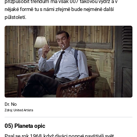
přizpůsobit trendům má však 007 takovou výdrž a v
nějaké formě tu s námi zřejmě bude nejméně další
půlstoletí.
Dr. No
Zdroj: United Artists
05) Planeta opic
Psal se rok 1968, když diváci poprvé navštívili svět,