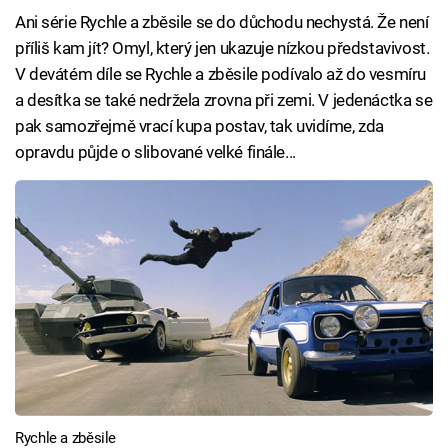
Ani série Rychle a zběsile se do důchodu nechystá. Že není
příliš kam jít? Omyl, který jen ukazuje nízkou představivost.
V devátém díle se Rychle a zběsile podívalo až do vesmíru
a desítka se také nedržela zrovna při zemi. V jedenáctka se
pak samozřejmě vrací kupa postav, tak uvidíme, zda
opravdu půjde o slibované velké finále...
Rychle a zběsile