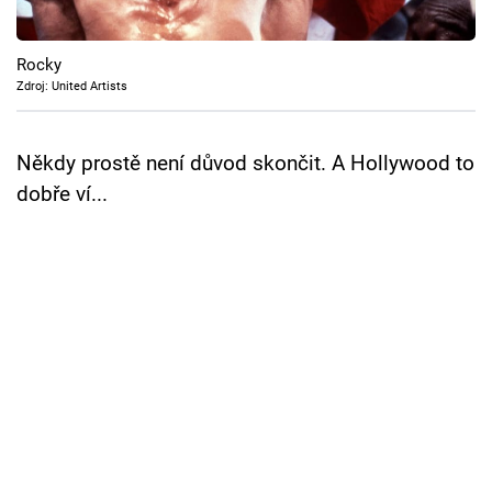
Cool Esport
Rocky
Pořady
Zdroj: United Artists
TV Program
Někdy prostě není důvod skončit. A Hollywood to
Sledujte prima+
dobře ví...
Přihlášení
Sledujte nás