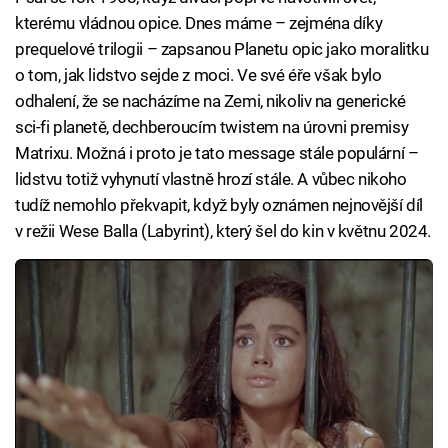
kterému vládnou opice. Dnes máme – zejména díky
prequelové trilogii – zapsanou Planetu opic jako moralitku
o tom, jak lidstvo sejde z moci. Ve své éře však bylo
odhalení, že se nacházíme na Zemi, nikoliv na generické
sci-fi planetě, dechberoucím twistem na úrovni premisy
Matrixu. Možná i proto je tato message stále populární –
lidstvu totiž vyhynutí vlastně hrozí stále. A vůbec nikoho
tudíž nemohlo překvapit, když byly oznámen nejnovější díl
v režii Wese Balla (Labyrint), který šel do kin v květnu 2024.