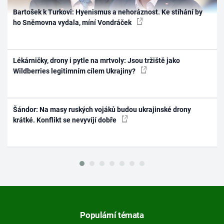
Bartošek k Turkovi: Hyenismus a nehoráznost. Ke stíhání by
ho Sněmovna vydala, míní Vondráček
Lékárničky, drony i pytle na mrtvoly: Jsou tržiště jako
Wildberries legitimním cílem Ukrajiny?
Šándor: Na masy ruských vojáků budou ukrajinské drony
krátké. Konflikt se nevyvíjí dobře
Populární témata