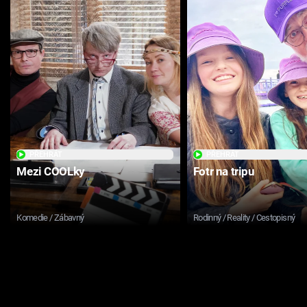
PŘEHRÁT
PŘEHRÁT
Mezi COOLky
Fotr na tripu
Komedie / Zábavný
Rodinný / Reality / Cestopisný