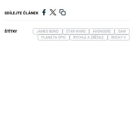
SDÍLEJTE ČLÁNEK
ŠTÍTKY
JAMES BOND
STAR WARS
AVENGERS
SAW
PLANETA OPIC
RYCHLE A ZBĚSILE
ROCKY V