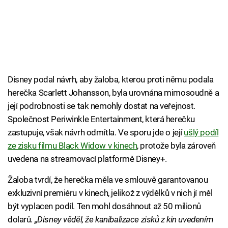
Disney podal návrh, aby žaloba, kterou proti němu podala
herečka Scarlett Johansson, byla urovnána mimosoudně a
její podrobnosti se tak nemohly dostat na veřejnost.
Společnost Periwinkle Entertainment, která herečku
zastupuje, však návrh odmítla. Ve sporu jde o její
ušlý podíl
ze zisku filmu Black Widow v kinech
, protože byla zároveň
uvedena na streamovací platformě Disney+.
Žaloba tvrdí, že herečka měla ve smlouvě garantovanou
exkluzivní premiéru v kinech, jelikož z výdělků v nich jí měl
být vyplacen podíl. Ten mohl dosáhnout až 50 milionů
dolarů.
„Disney věděl, že kanibalizace zisků z kin uvedením