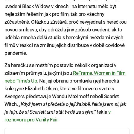
uvedení Black Widow v kinech i na internetu mělo být
nejlepším řešením jak pro film, tak pro všechny
zúčastněné. Otázkou zůstává, proč nevyjednal s herečkou
novou smlouvu, aby odrážela jiný způsob uvedení, jak to
udělala mnohá další studia s hereckými hvězdami svých
filmů v reakci na změnu jejich distribuce v době covidové
pandemie.
Za herečku se mezitím postavilo několik organizací v
zábavním průmyslu, jakými jsou
ReFrame, Women in Film
nebo Time’s Up
. Na její obranu promluvila i její herecká
kolegyně Elizabeth Olsen, která ve filmovém světě s
Avengers představuje Wandu Maximoff neboli Scarlet
Witch.
„Když jsem si přečetla o její žalobě, řekla jsem si, jak
je fajn, že si Scarlett umí stát tvrdě za svým,“
řekla
v
rozhovoru pro Vanity Fair
.