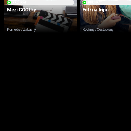
PŘEHRÁT
PŘEHRÁT
Mezi COOLky
Fotr na tripu
Komedie / Zábavný
Rodinný / Cestopisný