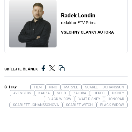
Radek Londin
redaktor FTV Prima
VŠECHNY ČLÁNKY AUTORA
SDÍLEJTE ČLÁNEK
ŠTÍTKY
FILM
KINO
MARVEL
SCARLETT JOHANSSON
AVENGERS
KAUZA
SOUD
ŽALOBA
HEREC
DISNEY
BLACK WIDOW
WALT DISNEY
HONORÁŘ
SCARLETT JOHANSSONOVÁ
SCARLET WITCH
BLACK WIDOW