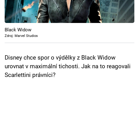
Cool Esport
Pořady
Black Widow
TV Program
Zdroj: Marvel Studios
Sledujte prima+
Disney chce spor o výdělky z Black Widow
urovnat v maximální tichosti. Jak na to reagovali
Přihlášení
Scarlettini právníci?
Sledujte nás