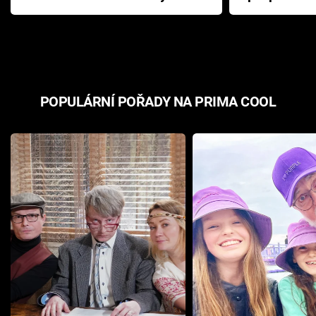
Pottera přišla s ráznou
přichází s n
odpovědí
hororovou n
POPULÁRNÍ POŘADY NA PRIMA COOL