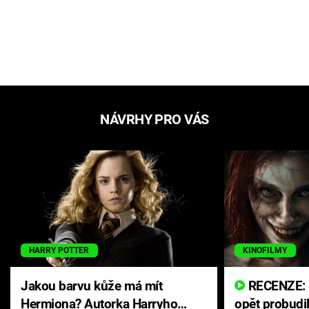
NÁVRHY PRO VÁS
HARRY POTTER
KINOFILMY
Jakou barvu kůže má mít
RECENZE: Smrtelné zlo se
Hermiona? Autorka Harryho
opět probudi