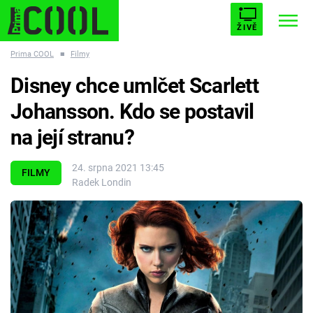
ŽIVĚ
Prima COOL
■
Filmy
STARHOUSE
BUFFY, PŘEMOŽITELKA UPÍRŮ
Trendy:
Disney chce umlčet Scarlett
ESCAPE
PLNEJ KOTEL
AVENGERS 5
Johansson. Kdo se postavil
na její stranu?
24. srpna 2021 13:45
FILMY
Radek Londin
Témata
Filmy
Seriály
Hry