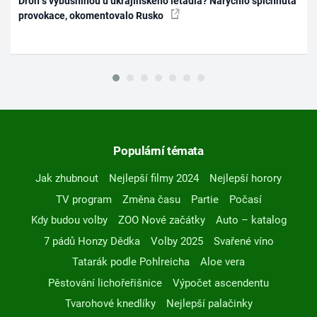
Dron s výbušninou u ukrajinského letadla? Narychlo spíchnutá
provokace, okomentovalo Rusko
Populární témata
Jak zhubnout
Nejlepší filmy 2024
Nejlepší horory
TV program
Změna času
Partie
Počasí
Kdy budou volby
ZOO Nové začátky
Auto – katalog
7 pádů Honzy Dědka
Volby 2025
Svařené víno
Tatarák podle Pohlreicha
Aloe vera
Pěstování lichořeřišnice
Výpočet ascendentu
Tvarohové knedlíky
Nejlepší palačinky