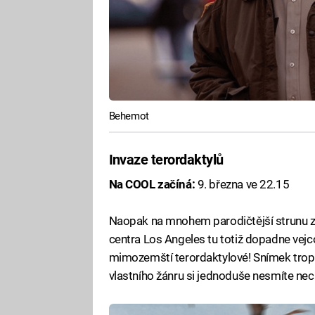
Behemot
Invaze terordaktylů
Na COOL začíná:
9. března ve 22.15
Naopak na mnohem parodičtější strunu za
centra Los Angeles tu totiž dopadne vejco
mimozemští terordaktylové! Snímek tropí
vlastního žánru si jednoduše nesmíte necha