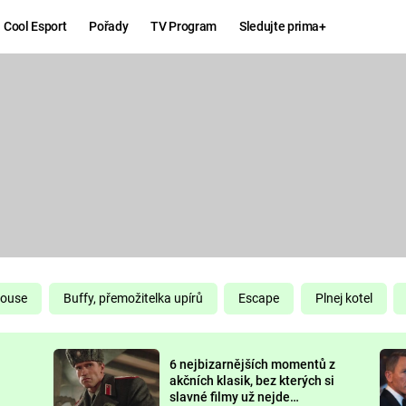
Cool Esport
Pořady
TV Program
Sledujte prima+
Hry
Zábava
MAFIA
ZÁBAVN
GALERI
GTA 6
NEJLEP
KINGDOM
KOMEDI
COME:
DELIVERANCE
CHUCK
House
Buffy, přemožitelka upírů
Escape
Plnej kotel
NORRIS
ESPORT
6 nejbizarnějších momentů z
DEADP
akčních klasik, bez kterých si
slavné filmy už nejde