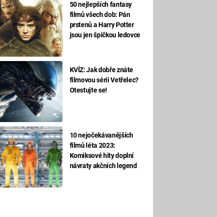
50 nejlepších fantasy
filmů všech dob: Pán
prstenů a Harry Potter
jsou jen špičkou ledovce
KVÍZ: Jak dobře znáte
filmovou sérii Vetřelec?
Otestujte se!
10 nejočekávanějších
filmů léta 2023:
Komiksové hity doplní
návraty akčních legend