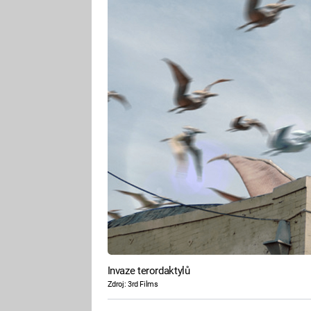
Invaze terordaktylů
Zdroj: 3rd Films