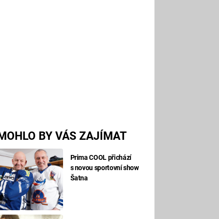
MOHLO BY VÁS ZAJÍMAT
Prima COOL přichází
s novou sportovní show
Šatna