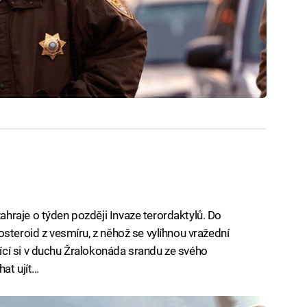
hraje o týden později Invaze terordaktylů. Do
steroid z vesmíru, z něhož se vylíhnou vražední
cí si v duchu Žralokonáda srandu ze svého
t ujít...