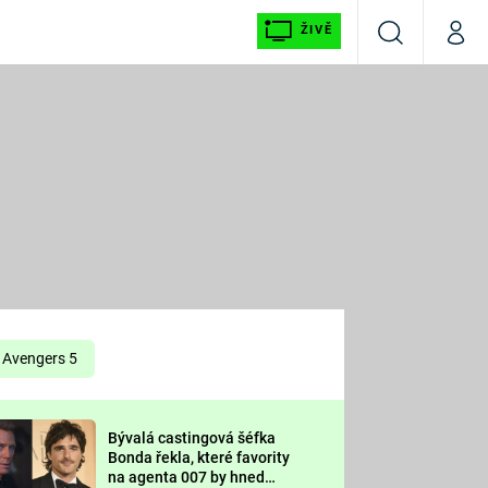
ŽIVĚ
Vyhledávání
Můj p
Prima+
É
CNN Prima NEWS
E
Prima FRESH
ŠÍ
Prima LIVING
E
Prima Ženy
Avengers 5
Prima LAJK
Bývalá castingová šéfka
OOL
Bonda řekla, které favority
Sledujte nás
na agenta 007 by hned