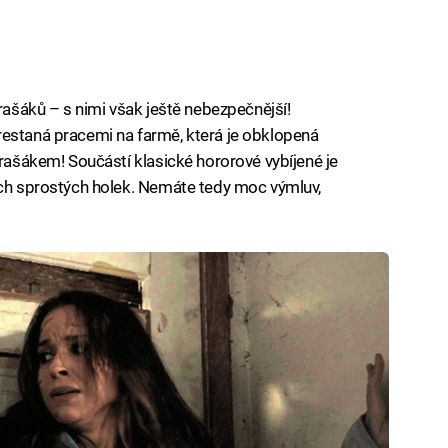
trašáků – s nimi však ještě nebezpečnější!
restaná pracemi na farmě, která je obklopená
trašákem! Součástí klasické hororové vybíjené je
ých sprostých holek. Nemáte tedy moc výmluv,
.