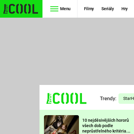
Menu
Filmy
Seriály
Hry
Seriály
Filmy
SIMPSONOVI
STAR WARS
HVĚZDNÁ
AVENGERS
BRÁNA
RYCHLE A
TEORIE
ZBĚSILE 10
Trendy:
VELKÉHO
Star
PREDÁTOR
TŘESKU
10 nejděsivějších hororů
FUTURAMA
všech dob podle
neprůstřelného kritéria.