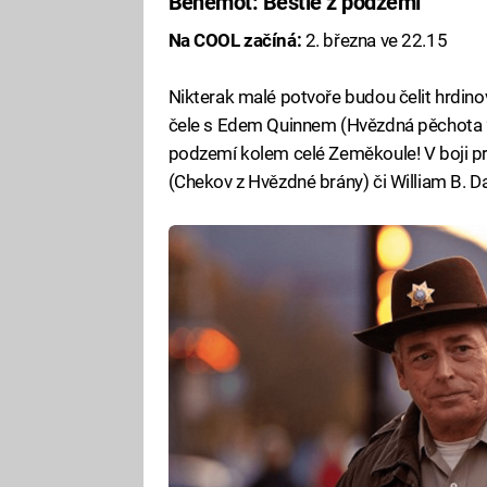
Behemot: Bestie z podzemí
Na COOL začíná:
2. března ve 22.15
Nikterak malé potvoře budou čelit hrdino
čele s Edem Quinnem (Hvězdná pěchota 2)
podzemí kolem celé Zeměkoule! V boji pr
(Chekov z Hvězdné brány) či William B. Da