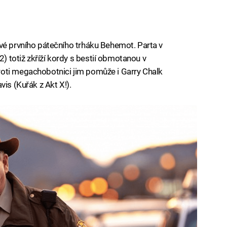
vé prvního pátečního trháku Behemot. Parta v
 totiž zkříží kordy s bestií obmotanou v
oti megachobotnici jim pomůže i Garry Chalk
vis (Kuřák z Akt X!).