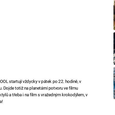
COOL startují vždycky v pátek po 22. hodině, v
 Dojde totiž na planetární potvoru ve filmu
lů a třeba i na film s vražedným krokodýlem, v
a!