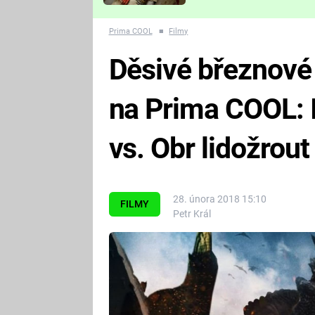
Které děsivé pecky vám
nejvíc zvednou tep?
Prima COOL
■
Filmy
Děsivé březnové
na Prima COOL: I
vs. Obr lidožrout
28. února 2018 15:10
FILMY
Petr Král