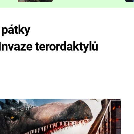
představit
 pátky
nvaze terordaktylů