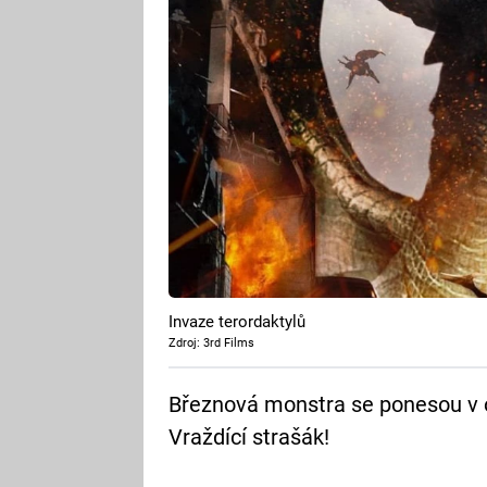
Invaze terordaktylů
Zdroj: 3rd Films
Březnová monstra se ponesou v 
Vraždící strašák!