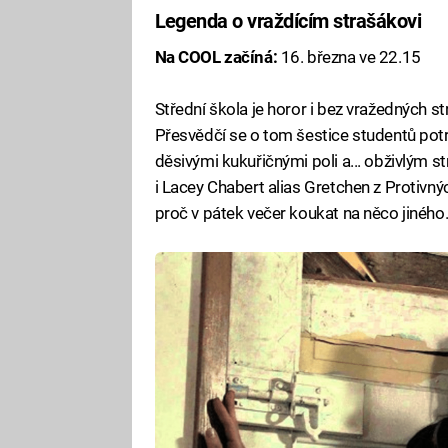
Legenda o vraždícím strašákovi
Na COOL začíná:
16. března ve 22.15
Střední škola je horor i bez vražedných s
Přesvědčí se o tom šestice studentů pot
děsivými kukuřičnými poli a... obživlým s
i Lacey Chabert alias Gretchen z Protivn
proč v pátek večer koukat na něco jiného