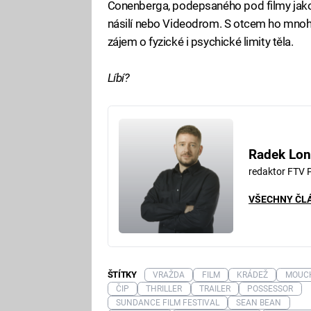
Conenberga, podepsaného pod filmy jako 
násilí nebo Videodrom. S otcem ho mnohé
zájem o fyzické i psychické limity těla.
Líbí?
Radek Lon
redaktor FTV 
VŠECHNY ČL
ŠTÍTKY
VRAŽDA
FILM
KRÁDEŽ
MOUC
ČIP
THRILLER
TRAILER
POSSESSOR
SUNDANCE FILM FESTIVAL
SEAN BEAN