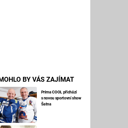
MOHLO BY VÁS ZAJÍMAT
Prima COOL přichází
s novou sportovní show
Šatna