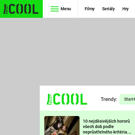
Menu
Filmy
Seriály
Hry
Seriály
Filmy
SIMPSONOVI
STAR WARS
HVĚZDNÁ
AVENGERS
BRÁNA
RYCHLE A
TEORIE
ZBĚSILE 10
Trendy:
VELKÉHO
Star
PREDÁTOR
TŘESKU
10 nejděsivějších hororů
FUTURAMA
všech dob podle
neprůstřelného kritéria.