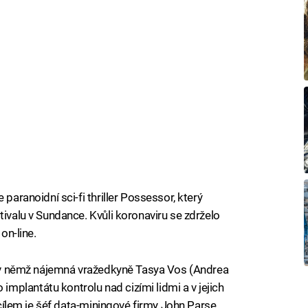
 paranoidní sci-fi thriller Possessor, který
tivalu v Sundance. Kvůli koronaviru se zdrželo
on-line.
u, v němž nájemná vražedkyně Tasya Vos (Andrea
plantátu kontrolu nad cizími lidmi a v jejich
m cílem je šéf data-miningové firmy John Parse,