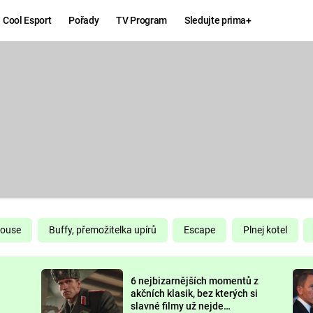
Cool Esport
Pořady
TV Program
Sledujte prima+
Hry
Zábava
MAFIA
ZÁBAVN
GALERI
GTA 6
NEJLEP
KINGDOM
KOMEDI
COME:
DELIVERANCE
CHUCK
House
Buffy, přemožitelka upírů
Escape
Plnej kotel
NORRIS
ESPORT
6 nejbizarnějších momentů z
DEADP
akčních klasik, bez kterých si
slavné filmy už nejde