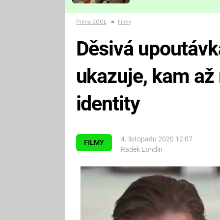
Které děsivé pecky vám
nejvíc zvednou tep?
Prima COOL
■
Filmy
Děsivá upoutávka
ukazuje, kam až 
identity
4. listopadu 2020 12:07
FILMY
Radek Londin