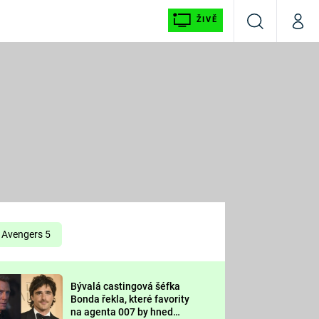
ŽIVĚ
Vyhledávání
Můj p
Prima+
É
CNN Prima NEWS
E
Prima FRESH
ŠÍ
Prima LIVING
E
Prima Ženy
Avengers 5
Prima LAJK
Bývalá castingová šéfka
OOL
Bonda řekla, které favority
Sledujte nás
na agenta 007 by hned