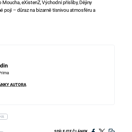
Moucha, eXistenZ, Východní přísliby, Dějiny
 pojí – důraz na bizarně tísnivou atmosféru a
din
Prima
ÁNKY AUTORA
HA
SDÍLEJTE ČLÁNEK