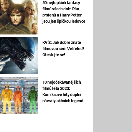
50 nejlepších fantasy
filmů všech dob: Pán
prstenů a Harry Potter
jsou jen špičkou ledovce
KVÍZ: Jak dobře znáte
filmovou sérii Vetřelec?
Otestujte se!
10 nejočekávanějších
filmů léta 2023:
Komiksové hity doplní
návraty akčních legend