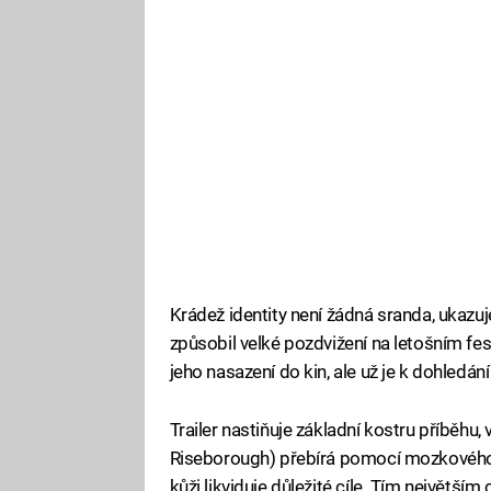
Krádež identity není žádná sranda, ukazuje
způsobil velké pozdvižení na letošním fes
jeho nasazení do kin, ale už je k dohledání 
Trailer nastiňuje základní kostru příběh
Riseborough) přebírá pomocí mozkového im
kůži likviduje důležité cíle. Tím největší