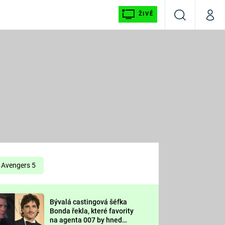
ŽIVĚ
Vyhledávání
Můj p
Prima+
É
CNN Prima NEWS
E
Prima FRESH
ŠÍ
Prima LIVING
E
Prima Ženy
Avengers 5
Prima LAJK
Bývalá castingová šéfka
OOL
Bonda řekla, které favority
Sledujte nás
na agenta 007 by hned