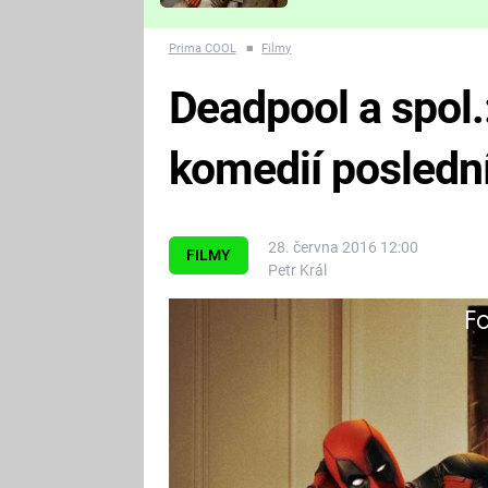
Které děsivé pecky vám
nejvíc zvednou tep?
Prima COOL
■
Filmy
Deadpool a spol.:
komedií poslední
28. června 2016 12:00
FILMY
Petr Král
Fa
Vtípky jako od svěrací kajazky.