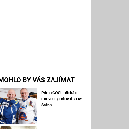
MOHLO BY VÁS ZAJÍMAT
Prima COOL přichází
s novou sportovní show
Šatna