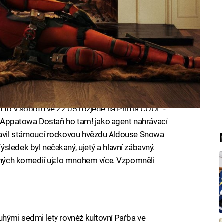
d to v sobotu ve 22.05 rozjede na Prima COOL -
dda Appatowa Dostaň ho tam! jako agent nahrávací
avil stárnoucí rockovou hvězdu Aldouse Snowa
sledek byl nečekaný, ujetý a hlavní zábavný.
lených komedií ujalo mnohem více. Vzpomněli
uhými sedmi lety rovněž kultovní Pařba ve