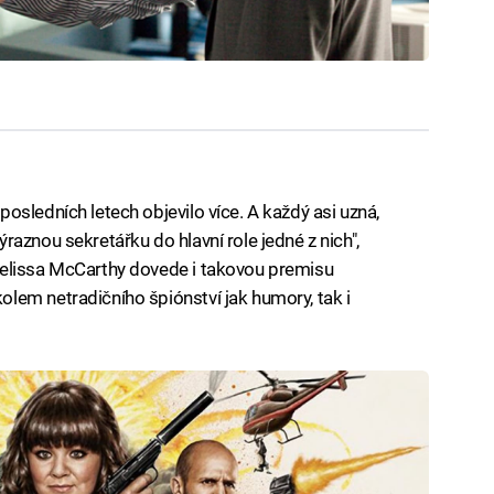
osledních letech objevilo více. A každý asi uzná,
aznou sekretářku do hlavní role jedné z nich",
Melissa McCarthy dovede i takovou premisu
lem netradičního špiónství jak humory, tak i