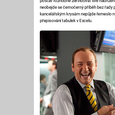
postav rozhodne zlikvidovat své nadřízené.
neobejde se černočerný příběh bez řady př
kancelářským krysám nepůjde řemeslo n
přepisování tabulek v Excelu.