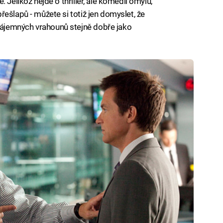
 Jelikož nejde o thriller, ale komedii omylů,
ešlapů - můžete si totiž jen domyslet, že
ájemných vrahounů stejně dobře jako