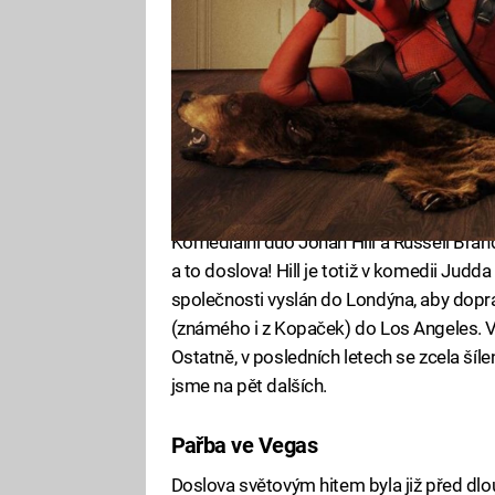
Komediální duo Jonah Hill a Russell Bran
a to doslova! Hill je totiž v komedii Ju
společnosti vyslán do Londýna, aby dopr
(známého i z Kopaček) do Los Angeles. Vý
Ostatně, v posledních letech se zcela ší
jsme na pět dalších.
Pařba ve Vegas
Doslova světovým hitem byla již před dlo