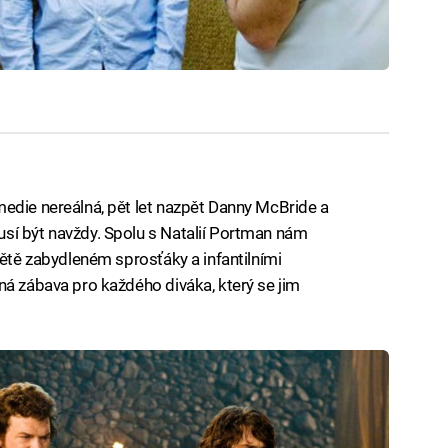
edie nereálná, pět let nazpět Danny McBride a
sí být navždy. Spolu s Natalií Portman nám
větě zabydleném sprosťáky a infantilními
ná zábava pro každého diváka, který se jim