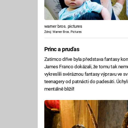
warner bros. pictures
Zdroj: Warner Bros. Pictures
Princ a pruďas
Zatímco dříve byla představa fantasy kom
James Franco dokázali, že tomu tak nemu
vykreslili svéráznou fantasy výpravu ve s
teenagery od patnácti do padesáti. Úchyl
mentálně blížil!