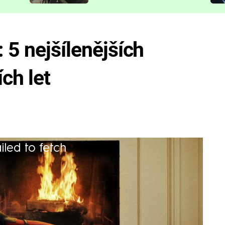
představit
 5 nejšílenějších
ch let
iled to fetch