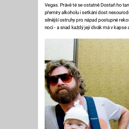
Vegas. Právě té se ostatně Dostaň ho tam!
přemíry alkoholu i setkání dost nesourodé
silnější ostruhy pro nápad postupné rek
noci - a snad každý její divák má v kaps