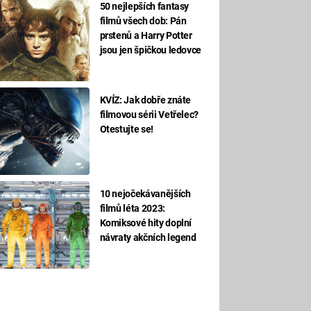
50 nejlepších fantasy
filmů všech dob: Pán
prstenů a Harry Potter
jsou jen špičkou ledovce
KVÍZ: Jak dobře znáte
filmovou sérii Vetřelec?
Otestujte se!
10 nejočekávanějších
filmů léta 2023:
Komiksové hity doplní
návraty akčních legend