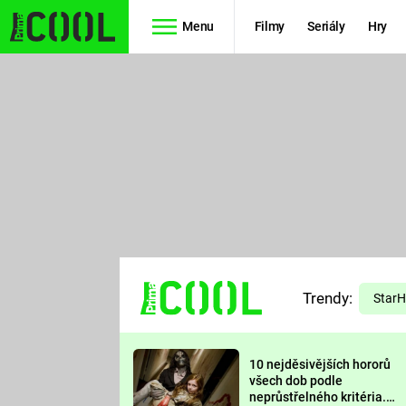
Menu
Filmy
Seriály
Hry
Seriály
Filmy
SIMPSONOVI
STAR WARS
HVĚZDNÁ
AVENGERS
BRÁNA
RYCHLE A
TEORIE
ZBĚSILE 10
Trendy:
VELKÉHO
Star
PREDÁTOR
TŘESKU
10 nejděsivějších hororů
FUTURAMA
všech dob podle
neprůstřelného kritéria.