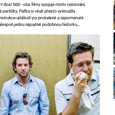
 dost blíží - oba filmy spojuje motiv cestování,
 partičky. Pařba si však přesto vysloužila
onstrukce událostí po prokalené a zapomenuté
e alespoň jednu nápadně podobnou historku...