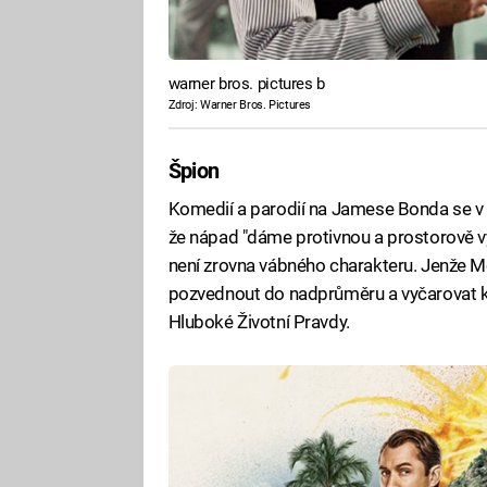
warner bros. pictures b
Zdroj: Warner Bros. Pictures
Špion
Komedií a parodií na Jamese Bonda se v p
že nápad "dáme protivnou a prostorově výr
není zrovna vábného charakteru. Jenže 
pozvednout do nadprůměru a vyčarovat ko
Hluboké Životní Pravdy.