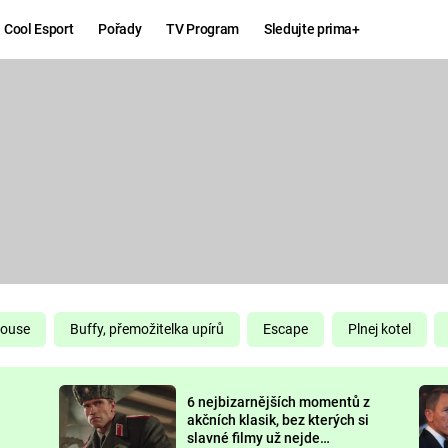
Cool Esport
Pořady
TV Program
Sledujte prima+
Hry
Zábava
MAFIA
ZÁBAVN
GALERI
GTA 6
NEJLEP
KINGDOM
KOMEDI
COME:
DELIVERANCE
CHUCK
House
Buffy, přemožitelka upírů
Escape
Plnej kotel
NORRIS
ESPORT
6 nejbizarnějších momentů z
DEADP
akčních klasik, bez kterých si
slavné filmy už nejde