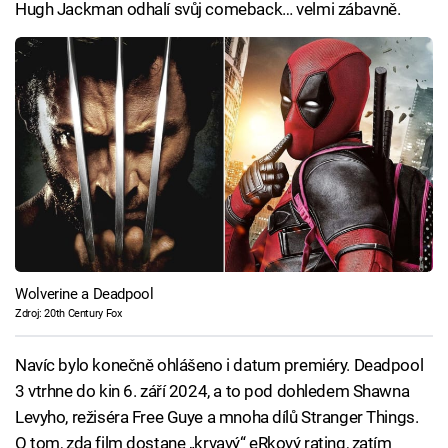
Hugh Jackman odhalí svůj comeback… velmi zábavně.
Wolverine a Deadpool
Zdroj: 20th Century Fox
Navíc bylo konečně ohlášeno i datum premiéry. Deadpool
3 vtrhne do kin 6. září 2024, a to pod dohledem Shawna
Levyho, režiséra Free Guye a mnoha dílů Stranger Things.
O tom, zda film dostane „krvavý“ eRkový rating, zatím