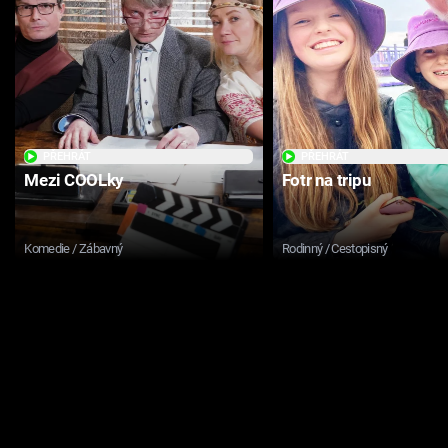
PŘEHRÁT
PŘEHRÁT
Mezi COOLky
Fotr na tripu
Komedie / Zábavný
Rodinný / Cestopisný