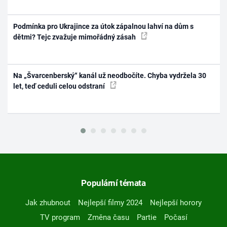
Podmínka pro Ukrajince za útok zápalnou lahví na dům s
dětmi? Tejc zvažuje mimořádný zásah
Na „Švarcenberský“ kanál už neodbočíte. Chyba vydržela 30
let, teď ceduli celou odstraní
Populární témata
Jak zhubnout
Nejlepší filmy 2024
Nejlepší horory
TV program
Změna času
Partie
Počasí