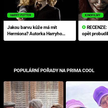
HARRY POTTER
KINOFILMY
Jakou barvu kůže má mít
RECENZE: Smrtelné zlo se
Hermiona? Autorka Harryho
opět probudi
Pottera přišla s ráznou
přichází s n
odpovědí
hororovou n
POPULÁRNÍ POŘADY NA PRIMA COOL