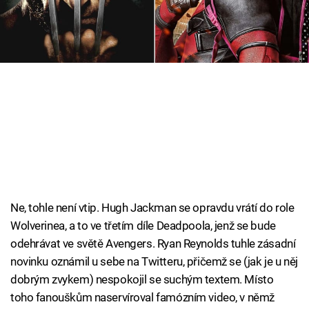
Cool Esport
Pořady
TV Program
Sledujte prima+
Přihlášení
Ne, tohle není vtip. Hugh Jackman se opravdu vrátí do role
Sledujte nás
Wolverinea, a to ve třetím díle Deadpoola, jenž se bude
odehrávat ve světě Avengers. Ryan Reynolds tuhle zásadní
novinku oznámil u sebe na Twitteru, přičemž se (jak je u něj
dobrým zvykem) nespokojil se suchým textem. Místo
toho fanouškům naservíroval famózním video, v němž