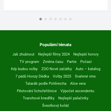
Populární témata
Jak zhubnout
Nejlepší filmy 2024
Nejlepší horory
TV program
Změna času
Partie
Počasí
Kdy budou volby
ZOO Nové začátky
Auto – katalog
7 pádů Honzy Dědka
Volby 2025
Svařené víno
Tatarák podle Pohlreicha
Aloe vera
Pěstování lichořeřišnice
Výpočet ascendentu
Tvarohové knedlíky
Nejlepší palačinky
Švestkový koláč