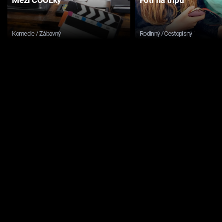
Komedie / Zábavný
Rodinný / Cestopisný