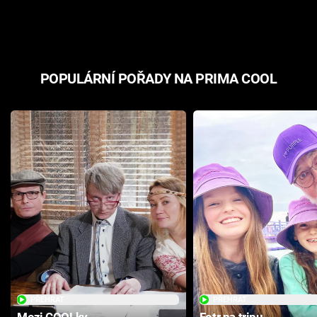
odpovědí
hororovou n
POPULÁRNÍ POŘADY NA PRIMA COOL
PŘEHRÁT
PŘEHRÁT
Mezi COOLky
Fotr na tripu