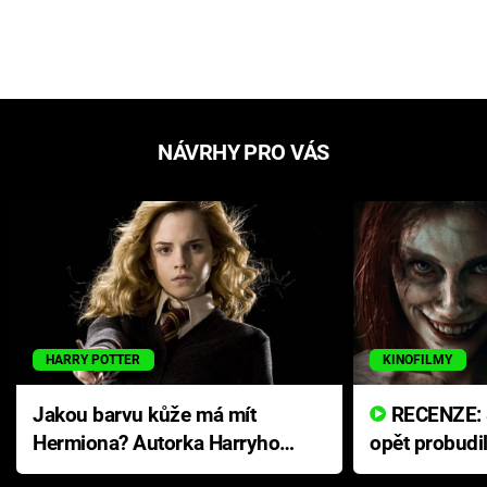
NÁVRHY PRO VÁS
HARRY POTTER
KINOFILMY
Jakou barvu kůže má mít
RECENZE: Smrtelné zlo se
Hermiona? Autorka Harryho
opět probudi
Pottera přišla s ráznou
přichází s n