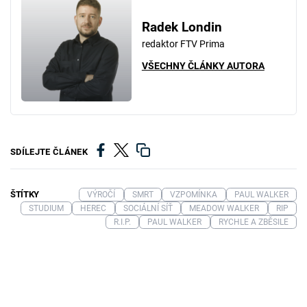
Radek Londin
redaktor FTV Prima
VŠECHNY ČLÁNKY AUTORA
SDÍLEJTE ČLÁNEK
ŠTÍTKY
VÝROČÍ
SMRT
VZPOMÍNKA
PAUL WALKER
STUDIUM
HEREC
SOCIÁLNÍ SÍŤ
MEADOW WALKER
RIP
R.I.P.
PAUL WALKER
RYCHLE A ZBĚSILE