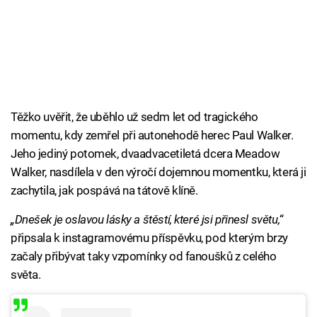
Těžko uvěřit, že uběhlo už sedm let od tragického
momentu, kdy zemřel při autonehodě herec Paul Walker.
Jeho jediný potomek, dvaadvacetiletá dcera Meadow
Walker, nasdílela v den výročí dojemnou momentku, která ji
zachytila, jak pospává na tátově klíně.
„Dnešek je oslavou lásky a štěstí, které jsi přinesl světu,
“
připsala k instagramovému příspěvku, pod kterým brzy
začaly přibývat taky vzpomínky od fanoušků z celého
světa.