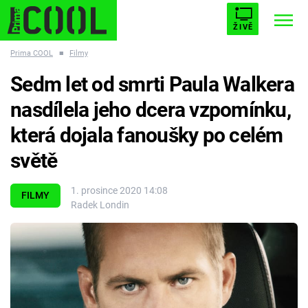
ŽIVĚ
Prima COOL
■
Filmy
STARHOUSE
BUFFY, PŘEMOŽITELKA UPÍRŮ
Trendy:
Sedm let od smrti Paula Walkera
ESCAPE
PLNEJ KOTEL
AVENGERS 5
nasdílela jeho dcera vzpomínku,
která dojala fanoušky po celém
světě
Témata
1. prosince 2020 14:08
FILMY
Radek Londin
Filmy
Seriály
Hry