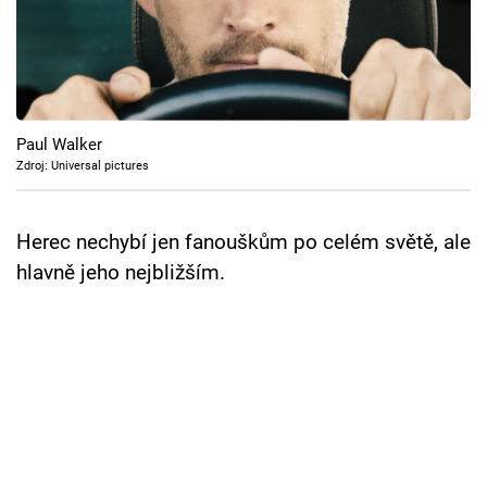
Cool Esport
Pořady
TV Program
Paul Walker
Zdroj: Universal pictures
Sledujte prima+
Herec nechybí jen fanouškům po celém světě, ale
Přihlášení
hlavně jeho nejbližším.
Sledujte nás